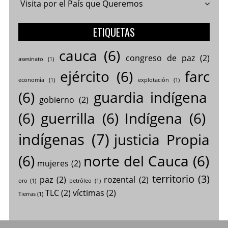
Visita por el País que Queremos
ETIQUETAS
cauca
(6)
congreso de paz
(2)
asesinato
(1)
ejército
(6)
farc
economía
(1)
explotación
(1)
(6)
guardia indígena
gobierno
(2)
(6)
guerrilla
(6)
Indígena
(6)
indígenas
(7)
justicia Propia
(6)
norte del Cauca
(6)
mujeres
(2)
territorio
(3)
paz
(2)
rozental
(2)
oro
(1)
petróleo
(1)
TLC
(2)
víctimas
(2)
Tierras
(1)