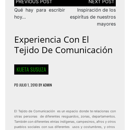
de
entradas
Qué hay para escribir
Inspiración de los
hoy…
espirítus de nuestros
mayores
Experiencia Con El
Tejido De Comunicación
KUETA SUSUZA
PD
JULIO 1, 2010
BY
ADMIN
El Tejido de Comunicación es un espacio donde te relacionas con
otras personas de diferentes resguardos, zonas, departamentos.
También con diferentes etnias indígenas, campesinos, afros y otros
pueblos sociales con sus diferentes usos y costumbres, y otros