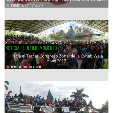
PD
FEBRERO 2, 2017
BY
ADMIN
NOTICIA DE ÚLTIMO MOMENTO
Hacía el Tercer Congreso Zonal de la Cxhab Wala
Kiwe 2017
PD
ENERO 31, 2017
BY
ADMIN