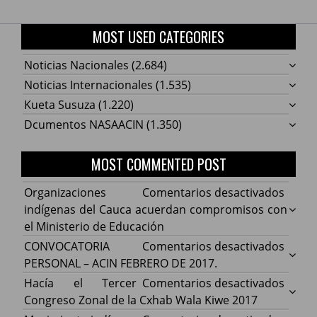
MOST USED CATEGORIES
Noticias Nacionales
(2.684)
Noticias Internacionales
(1.535)
Kueta Susuza
(1.220)
Dcumentos NASAACIN
(1.350)
MOST COMMENTED POST
en
Organizaciones
Comentarios desactivados
Organ
indígenas del Cauca acuerdan compromisos con
indíg
el Ministerio de Educación
del
en
CONVOCATORIA
Comentarios desactivados
Cauca
CONV
PERSONAL – ACIN FEBRERO DE 2017.
acuer
PERS
en
Hacía el Tercer
Comentarios desactivados
comp
–
Hacía
Congreso Zonal de la Cxhab Wala Kiwe 2017
con
ACIN
el