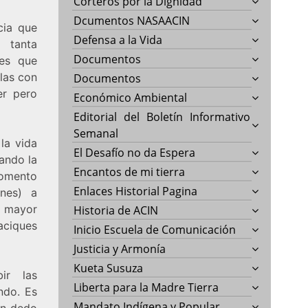
Corteros por la Dignidad
Dcumentos NASAACIN
cia que
Defensa a la Vida
 tanta
Documentos
nes que
las con
Documentos
er pero
Económico Ambiental
Editorial del Boletín Informativo
Semanal
la vida
El Desafío no da Espera
ando la
Encantos de mi tierra
momento
Enlaces Historial Pagina
nes) a
a mayor
Historia de ACIN
aciques
Inicio Escuela de Comunicación
Justicia y Armonía
Kueta Susuza
ir las
Liberta para la Madre Tierra
ndo. Es
Mandato Indígena y Popular
un dedo