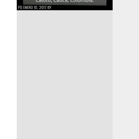
PD
ENERO 10, 2017
BY