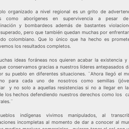
blo organizado a nivel regional es un grito de adverten
os como aborígenes en supervivencia a pesar de
minación y bombardeos además de bastantes violacio
superado, pero que también quedan muchas por enfrentar
ado colombiano. Que lo único que ha hecho es promet
vemos los resultados completos.
chas ideas foráneas nos quieren acabar la existencia y 
que conservamos gracias a nuestros líderes antepasados d
or su pueblo en diferentes situaciones. ¨Ahora llegó el 
uno para cada uno de nosotros como semillas (jóve
dar y no solo a aquellas resistencias si no a llegar en l
de los hechos defendiendo nuestros derechos como los c
ales.¨
ueblos indígenas vivimos manipulados, al transcrib
aciones incompletas al momento de dar a conocer al mu
los medios masivos comerciales, quieren tapar el sol con 