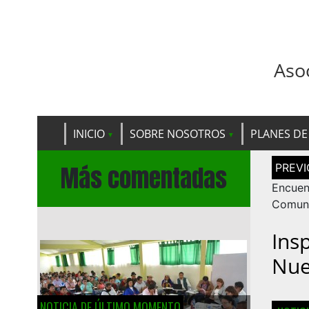
Aso
INICIO
SOBRE NOSOTROS
PLANES DE
Navega
Más comentadas
de
entrad
Encue
Comuni
Ins
Nue
NOTICIA DE ÚLTIMO MOMENTO