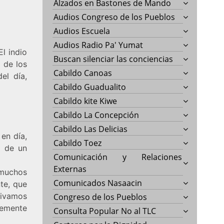
Alzados en Bastones de Mando
Audios Congreso de los Pueblos
Audios Escuela
Audios Radio Pa' Yumat
l indio
Buscan silenciar las conciencias
o de los
Cabildo Canoas
el día,
Cabildo Guadualito
Cabildo kite Kiwe
Cabildo La Concepción
Cabildo Las Delicias
en día,
Cabildo Toez
a de un
Comunicación y Relaciones
Externas
 muchos
Comunicados Nasaacin
te, que
vivamos
Congreso de los Pueblos
emente
Consulta Popular No al TLC