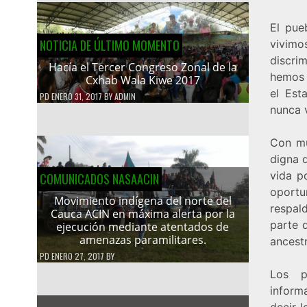
El pue
NOTICIA DE ÚLTIMO MOMENTO
vivim
discri
Hacía el Tercer Congreso Zonal de la
hemos 
Cxhab Wala Kiwe 2017
el Est
PD
ENERO 31, 2017
BY
ADMIN
nunca 
Con mu
digna 
vida p
COMUNICADOS NASAACIN
oport
Movimiento indígena del norte del
respal
Cauca ACIN en máxima alerta por la
parte 
ejecución mediante atentados de
amenazas paramilitares.
ancestr
PD
ENERO 27, 2017
BY
Los p
inform
decir 