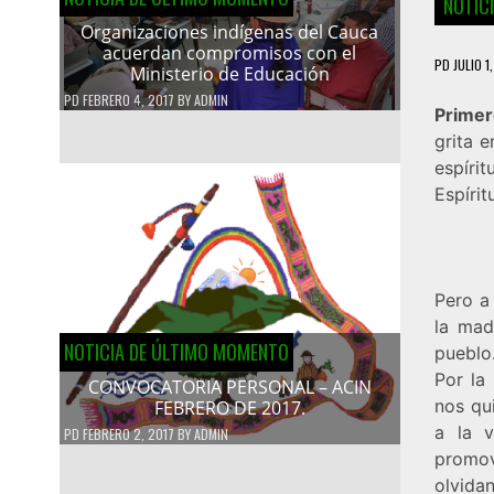
NOTIC
Organizaciones indígenas del Cauca
acuerdan compromisos con el
PD
JULIO 1
Ministerio de Educación
PD
FEBRERO 4, 2017
BY
ADMIN
Primer
grita e
espíri
Espírit
Pero a
la mad
NOTICIA DE ÚLTIMO MOMENTO
pueblo
Por la
CONVOCATORIA PERSONAL – ACIN
nos qu
FEBRERO DE 2017.
a la v
PD
FEBRERO 2, 2017
BY
ADMIN
promo
olvida