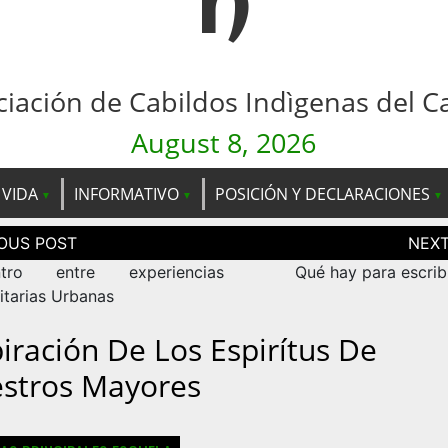
n
ciación de Cabildos Indìgenas del C
August 8, 2026
 VIDA
INFORMATIVO
POSICIÓN Y DECLARACIONES
ción
as
ntro entre experiencias
Qué hay para escrib
tarias Urbanas
piración De Los Espirítus De
stros Mayores