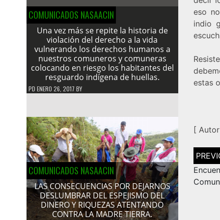
eso no
COMUNICADOS NASAACIN
indio 
Una vez más se repite la historia de
escuch
violación del derecho a la vida
vulnerando los derechos humanos a
nuestros comuneros y comuneras
Resiste
colocando en riesgo los habitantes del
debemo
resguardo indígena de huellas.
estas 
PD
ENERO 26, 2017
BY
[
Autor
Navega
de
COMUNICADOS NASAACIN
entrad
Encue
Comuni
LAS CONSECUENCIAS POR DEJARNOS
DESLUMBRAR DEL ESPEJISMO DEL
DINERO Y RIQUEZAS ATENTANDO
CONTRA LA MADRE TIERRA.