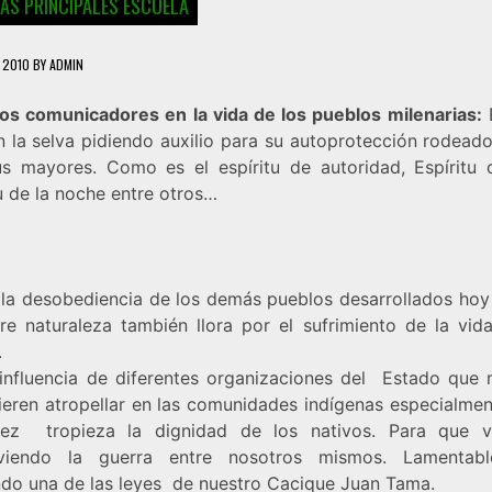
IAS PRINCIPALES ESCUELA
, 2010
BY
ADMIN
os comunicadores en la vida de los pueblos milenarias:
E
n la selva pidiendo auxilio para su autoprotección rodead
tus mayores. Como es el espíritu de autoridad, Espíritu d
u de la noche entre otros…
 la desobediencia de los demás pueblos desarrollados hoy 
re naturaleza también llora por el sufrimiento de la vid
.
 influencia de diferentes organizaciones del Estado que
ieren atropellar en las comunidades indígenas especialmen
ez tropieza la dignidad de los nativos. Para que 
viendo la guerra entre nosotros mismos. Lamentabl
ndo una de las leyes de nuestro Cacique Juan Tama.