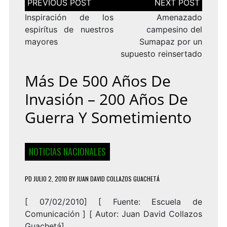
de
entradas
Inspiración de los
Amenazado
espirítus de nuestros
campesino del
mayores
Sumapaz por un
supuesto reinsertado
Más De 500 Años De
Invasión – 200 Años De
Guerra Y Sometimiento
NOTICIAS NACIONALES
PD
JULIO 2, 2010
BY
JUAN DAVID COLLAZOS GUACHETÁ
[ 07/02/2010] [
Fuente:
Escuela de
Comunicación
] [
Autor: Juan David Collazos
Guachetá
]