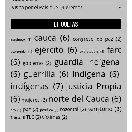
Visita por el País que Queremos
ETIQUETAS
cauca
(6)
congreso de paz
(2)
asesinato
(1)
ejército
(6)
farc
economía
(1)
explotación
(1)
(6)
guardia indígena
gobierno
(2)
(6)
guerrilla
(6)
Indígena
(6)
indígenas
(7)
justicia Propia
(6)
norte del Cauca
(6)
mujeres
(2)
territorio
(3)
paz
(2)
rozental
(2)
oro
(1)
petróleo
(1)
TLC
(2)
víctimas
(2)
Tierras
(1)