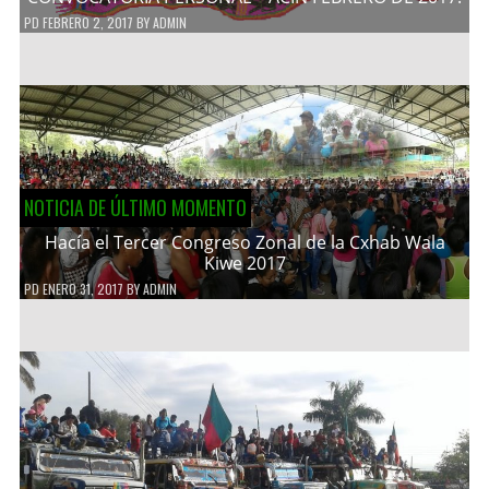
PD
FEBRERO 2, 2017
BY
ADMIN
NOTICIA DE ÚLTIMO MOMENTO
Hacía el Tercer Congreso Zonal de la Cxhab Wala
Kiwe 2017
PD
ENERO 31, 2017
BY
ADMIN