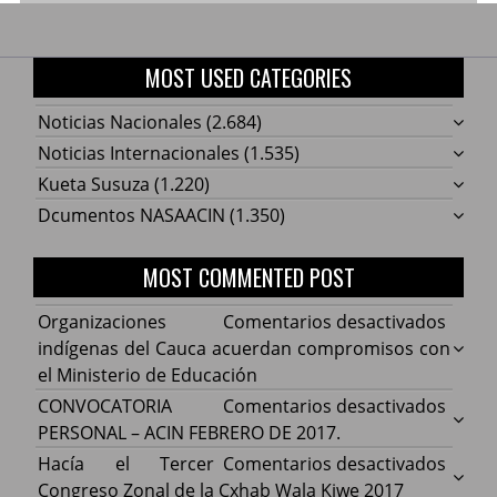
MOST USED CATEGORIES
Noticias Nacionales
(2.684)
Noticias Internacionales
(1.535)
Kueta Susuza
(1.220)
Dcumentos NASAACIN
(1.350)
MOST COMMENTED POST
en
Organizaciones
Comentarios desactivados
Organ
indígenas del Cauca acuerdan compromisos con
indíg
el Ministerio de Educación
del
en
CONVOCATORIA
Comentarios desactivados
Cauca
CONV
PERSONAL – ACIN FEBRERO DE 2017.
acuer
PERS
en
Hacía el Tercer
Comentarios desactivados
comp
–
Hacía
Congreso Zonal de la Cxhab Wala Kiwe 2017