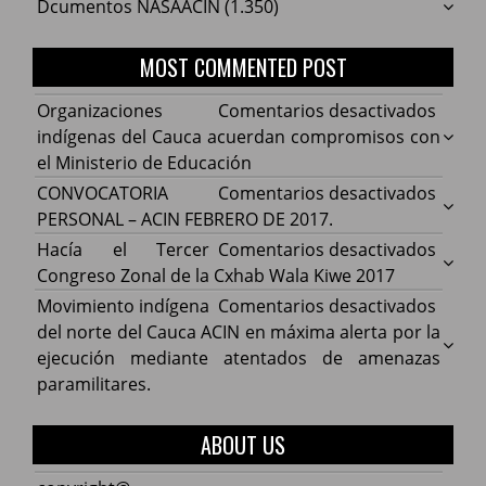
Dcumentos NASAACIN
(1.350)
MOST COMMENTED POST
en
Organizaciones
Comentarios desactivados
Organ
indígenas del Cauca acuerdan compromisos con
indíg
el Ministerio de Educación
del
en
CONVOCATORIA
Comentarios desactivados
Cauca
CONV
PERSONAL – ACIN FEBRERO DE 2017.
acuer
PERS
en
Hacía el Tercer
Comentarios desactivados
comp
–
Hacía
Congreso Zonal de la Cxhab Wala Kiwe 2017
con
ACIN
el
en
Movimiento indígena
Comentarios desactivados
el
FEBR
Terce
Movim
del norte del Cauca ACIN en máxima alerta por la
Minist
DE
Congr
indíg
ejecución mediante atentados de amenazas
de
2017.
Zonal
del
paramilitares.
Educa
de
norte
la
del
ABOUT US
Cxhab
Cauca
Wala