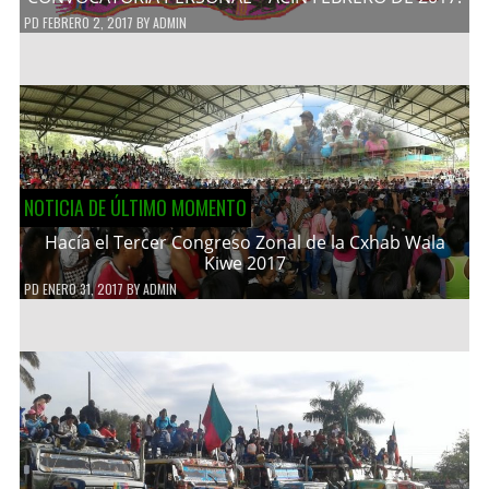
PD
FEBRERO 2, 2017
BY
ADMIN
NOTICIA DE ÚLTIMO MOMENTO
Hacía el Tercer Congreso Zonal de la Cxhab Wala
Kiwe 2017
PD
ENERO 31, 2017
BY
ADMIN