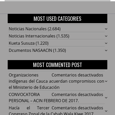
MOST USED CATEGORIES
Noticias Nacionales
(2.684)
Noticias Internacionales
(1.535)
Kueta Susuza
(1.220)
Dcumentos NASAACIN
(1.350)
MOST COMMENTED POST
en
Organizaciones
Comentarios desactivados
Organ
indígenas del Cauca acuerdan compromisos con
indíg
el Ministerio de Educación
del
en
CONVOCATORIA
Comentarios desactivados
Cauca
CONV
PERSONAL – ACIN FEBRERO DE 2017.
acuer
PERS
en
Hacía el Tercer
Comentarios desactivados
comp
–
Hacía
Congreso Zonal de la Cxhab Wala Kiwe 2017