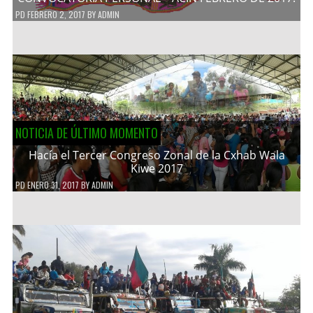
PD
FEBRERO 2, 2017
BY
ADMIN
NOTICIA DE ÚLTIMO MOMENTO
Hacía el Tercer Congreso Zonal de la Cxhab Wala
Kiwe 2017
PD
ENERO 31, 2017
BY
ADMIN