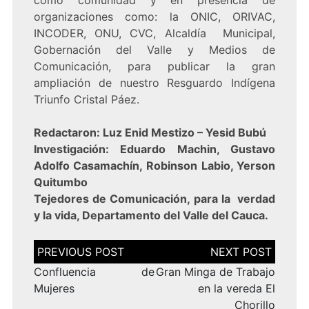
como comunidad y en presencia de
organizaciones como: la ONIC, ORIVAC,
INCODER, ONU, CVC, Alcaldía Municipal,
Gobernación del Valle y Medios de
Comunicación, para publicar la gran
ampliación de nuestro Resguardo Indígena
Triunfo Cristal Páez.
Redactaron: Luz Enid Mestizo – Yesid Bubú
Investigación: Eduardo Machin, Gustavo
Adolfo Casamachín, Robinson Labio, Yerson
Quitumbo
Tejedores de Comunicación, para la verdad
y la vida, Departamento del Valle del Cauca.
Navegación
de
entradas
Confluencia de
Gran Minga de Trabajo
Mujeres
en la vereda El
Chorillo