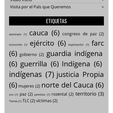
Visita por el País que Queremos
ETIQUETAS
cauca
(6)
congreso de paz
(2)
asesinato
(1)
ejército
(6)
farc
economía
(1)
explotación
(1)
(6)
guardia indígena
gobierno
(2)
(6)
guerrilla
(6)
Indígena
(6)
indígenas
(7)
justicia Propia
(6)
norte del Cauca
(6)
mujeres
(2)
territorio
(3)
paz
(2)
rozental
(2)
oro
(1)
petróleo
(1)
TLC
(2)
víctimas
(2)
Tierras
(1)