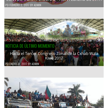
PD
FEBRERO 2, 2017
BY
ADMIN
NOTICIA DE ÚLTIMO MOMENTO
Hacía el Tercer Congreso Zonal de la Cxhab Wala
Kiwe 2017
PD
ENERO 31, 2017
BY
ADMIN