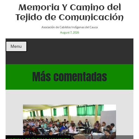
Memoria Y Camino del
Tejido de Comunicación
Asociación de Cabildos Indìgenas del Cauca
August 7, 2026
Menu
Más comentadas