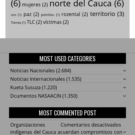
(6)
norte del Cauca
(6)
mujeres
(2)
territorio
(3)
paz
(2)
rozental
(2)
oro
(1)
petróleo
(1)
TLC
(2)
víctimas
(2)
Tierras
(1)
MOST USED CATEGORIES
Noticias Nacionales
(2.684)
Noticias Internacionales
(1.535)
Kueta Susuza
(1.220)
Dcumentos NASAACIN
(1.350)
MOST COMMENTED POST
en
Organizaciones
Comentarios desactivados
Organ
indígenas del Cauca acuerdan compromisos con