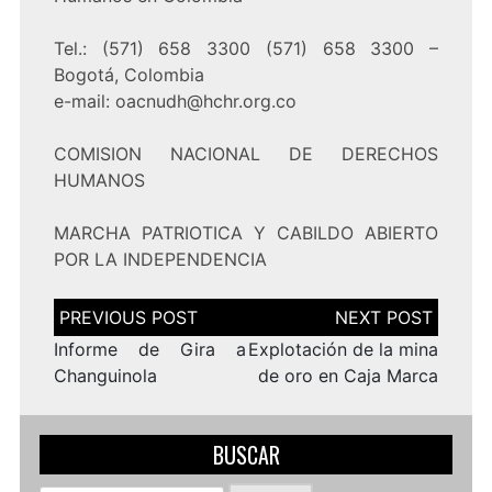
Tel.: (571) 658 3300 (571) 658 3300 –
Bogotá, Colombia
e-mail: oacnudh@hchr.org.co
COMISION NACIONAL DE DERECHOS
HUMANOS
MARCHA PATRIOTICA Y CABILDO ABIERTO
POR LA INDEPENDENCIA
Navegación
de
entradas
Informe de Gira a
Explotación de la mina
Changuinola
de oro en Caja Marca
BUSCAR