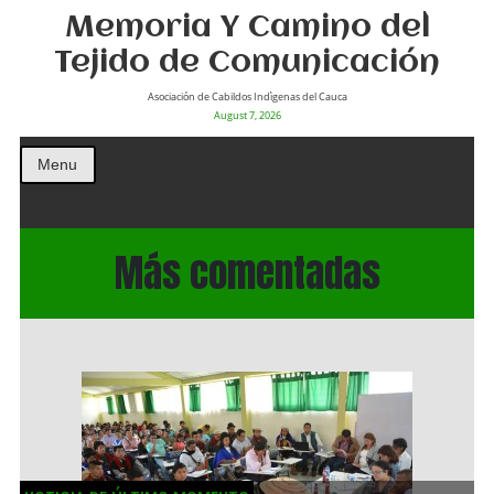
Memoria Y Camino del
Tejido de Comunicación
Asociación de Cabildos Indìgenas del Cauca
August 7, 2026
Menu
Más comentadas