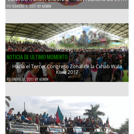
PD
FEBRERO 2, 2017
BY
ADMIN
NOTICIA DE ÚLTIMO MOMENTO
Hacía el Tercer Congreso Zonal de la Cxhab Wala
Kiwe 2017
PD
ENERO 31, 2017
BY
ADMIN