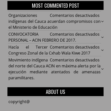
MOST COMMENTED POST
en
Organizaciones
Comentarios desactivados
Organ
indígenas del Cauca acuerdan compromisos con
indíg
el Ministerio de Educación
del
en
CONVOCATORIA
Comentarios desactivados
Cauca
CONV
PERSONAL – ACIN FEBRERO DE 2017.
acuer
PERS
en
Hacía el Tercer
Comentarios desactivados
comp
–
Hacía
Congreso Zonal de la Cxhab Wala Kiwe 2017
con
ACIN
el
en
Movimiento indígena
Comentarios desactivados
el
FEBR
Terce
Movim
del norte del Cauca ACIN en máxima alerta por la
Minist
DE
Congr
indíg
ejecución mediante atentados de amenazas
de
2017.
Zonal
del
paramilitares.
Educa
de
norte
la
del
ABOUT US
Cxhab
Cauca
Wala
ACIN
copyright@
Kiwe
en