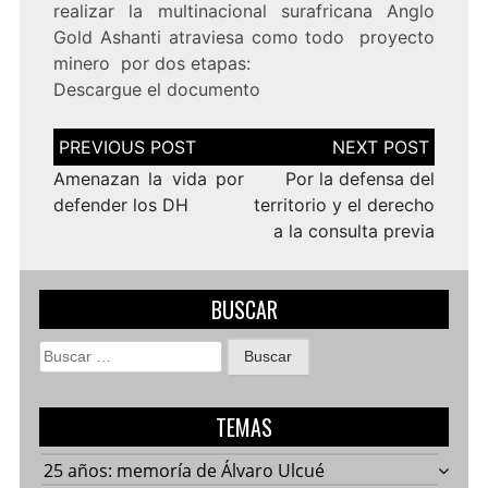
realizar la multinacional surafricana Anglo
Gold Ashanti atraviesa como todo proyecto
minero por dos etapas:
Descargue el
documento
Navegación
de
entradas
Amenazan la vida por
Por la defensa del
defender los DH
territorio y el derecho
a la consulta previa
BUSCAR
Buscar:
TEMAS
25 años: memoría de Álvaro Ulcué