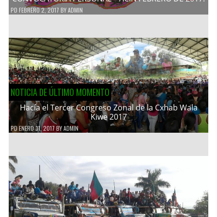
PD
FEBRERO 2, 2017
BY
ADMIN
NOTICIA DE ÚLTIMO MOMENTO
Hacía el Tercer Congreso Zonal de la Cxhab Wala
Kiwe 2017
PD
ENERO 31, 2017
BY
ADMIN