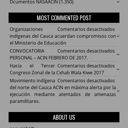
Dcumentos NASAACIN
(1.350)
MOST COMMENTED POST
en
Organizaciones
Comentarios desactivados
Organ
indígenas del Cauca acuerdan compromisos con
indíg
el Ministerio de Educación
del
en
CONVOCATORIA
Comentarios desactivados
Cauca
CONV
PERSONAL – ACIN FEBRERO DE 2017.
acuer
PERS
en
Hacía el Tercer
Comentarios desactivados
comp
–
Hacía
Congreso Zonal de la Cxhab Wala Kiwe 2017
con
ACIN
el
en
Movimiento indígena
Comentarios desactivados
el
FEBR
Terce
Movim
del norte del Cauca ACIN en máxima alerta por la
Minist
DE
Congr
indíg
ejecución mediante atentados de amenazas
de
2017.
Zonal
del
paramilitares.
Educa
de
norte
la
del
ABOUT US
Cxhab
Cauca
Wala