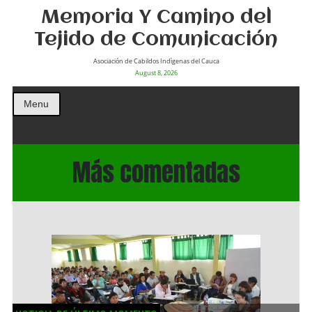
Memoria Y Camino del
Tejido de Comunicación
Asociación de Cabildos Indìgenas del Cauca
August 8, 2026
Menu
Más comentadas