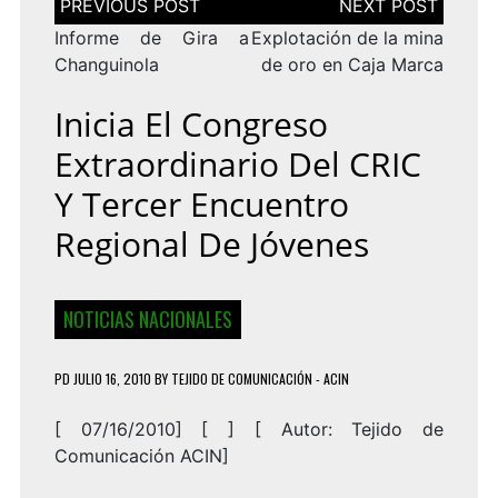
de
entradas
Informe de Gira a
Explotación de la mina
Changuinola
de oro en Caja Marca
Inicia El Congreso
Extraordinario Del CRIC
Y Tercer Encuentro
Regional De Jóvenes
NOTICIAS NACIONALES
PD
JULIO 16, 2010
BY
TEJIDO DE COMUNICACIÓN - ACIN
[ 07/16/2010] [ ] [
Autor: Tejido de
Comunicación ACIN
]