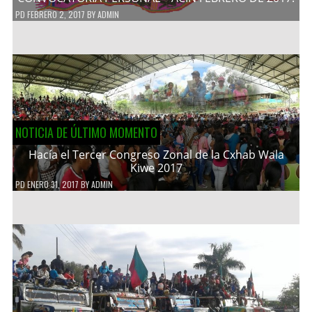
PD
FEBRERO 2, 2017
BY
ADMIN
NOTICIA DE ÚLTIMO MOMENTO
Hacía el Tercer Congreso Zonal de la Cxhab Wala
Kiwe 2017
PD
ENERO 31, 2017
BY
ADMIN