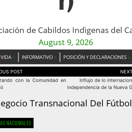
n
ciación de Cabildos Indìgenas del C
August 9, 2026
 VIDA
INFORMATIVO
POSICIÓN Y DECLARACIONES
ción
as
izando con la Comunidad en
Influjo de lo internacion
ló
independencia de la Nueva 
Negocio Transnacional Del Fútbol
IAS NACIONALES