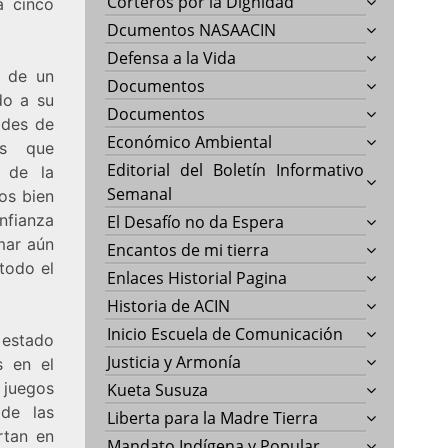
Corteros por la Dignidad
a cinco
Dcumentos NASAACIN
Defensa a la Vida
e de un
Documentos
do a su
Documentos
ades de
Económico Ambiental
as que
Editorial del Boletín Informativo
 de la
Semanal
os bien
nfianza
El Desafío no da Espera
imar aún
Encantos de mi tierra
todo el
Enlaces Historial Pagina
Historia de ACIN
Inicio Escuela de Comunicación
 estado
Justicia y Armonía
s en el
 juegos
Kueta Susuza
de las
Liberta para la Madre Tierra
rtan en
Mandato Indígena y Popular