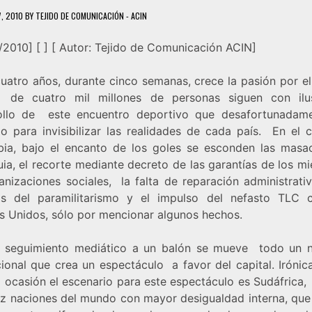
7, 2010
BY
TEJIDO DE COMUNICACIÓN - ACIN
/2010] [ ] [ Autor: Tejido de Comunicación ACIN]
uatro años, durante cinco semanas, crece la pasión por el 
de cuatro mil millones de personas siguen con ilu
ollo de este encuentro deportivo que desafortunadam
ado para invisibilizar las realidades de cada país. En el 
ia, bajo el encanto de los goles se esconden las masa
uia, el recorte mediante decreto de las garantías de los m
anizaciones sociales, la falta de reparación administrativ
as del paramilitarismo y el impulso del nefasto TLC 
s Unidos, sólo por mencionar algunos hechos.
l seguimiento mediático a un balón se mueve todo un 
cional que crea un espectáculo a favor del capital. Irónic
a ocasión el escenario para este espectáculo es Sudáfrica,
ez naciones del mundo con mayor desigualdad interna, que