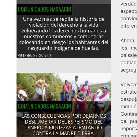
verdad
COMUNICADOS NASAACIN
espect
convie
Una vez más se repite la historia de
violación del derecho a la vida
diferen
vulnerando los derechos humanos a
nuestros comuneros y comuneras
Ahora,
colocando en riesgo los habitantes del
resguardo indígena de huellas.
los me
paisaje
PD
ENERO 26, 2017
BY
poblac
segreg
Volvem
estrat
despoj
COMUNICADOS NASAACIN
tambié
Contin
LAS CONSECUENCIAS POR DEJARNOS
del pu
DESLUMBRAR DEL ESPEJISMO DEL
DINERO Y RIQUEZAS ATENTANDO
importa
CONTRA LA MADRE TIERRA.
con ma