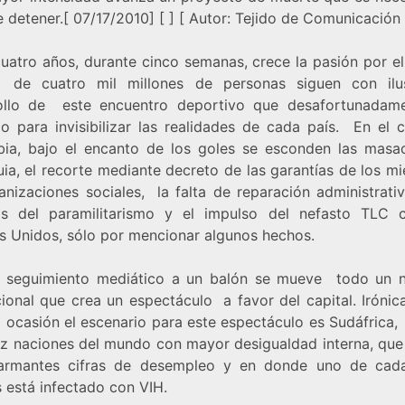
 detener.[ 07/17/2010] [ ] [ Autor: Tejido de Comunicación
uatro años, durante cinco semanas, crece la pasión por el 
de cuatro mil millones de personas siguen con ilu
ollo de este encuentro deportivo que desafortunadam
ado para invisibilizar las realidades de cada país. En el 
ia, bajo el encanto de los goles se esconden las masa
uia, el recorte mediante decreto de las garantías de los m
anizaciones sociales, la falta de reparación administrativ
as del paramilitarismo y el impulso del nefasto TLC 
s Unidos, sólo por mencionar algunos hechos.
l seguimiento mediático a un balón se mueve todo un 
cional que crea un espectáculo a favor del capital. Irónic
a ocasión el escenario para este espectáculo es Sudáfrica,
ez naciones del mundo con mayor desigualdad interna, que
armantes cifras de desempleo y en donde uno de cad
 está infectado con VIH.