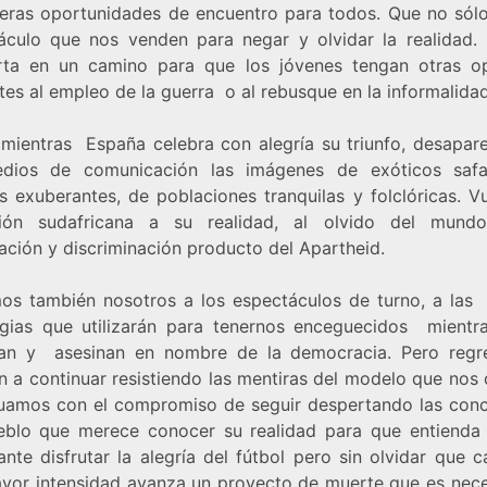
eras oportunidades de encuentro para todos. Que no sólo
áculo que nos venden para negar y olvidar la realidad.
rta en un camino para que los jóvenes tengan otras o
tes al empleo de la guerra o al rebusque en la informalidad
 mientras España celebra con alegría su triunfo, desapar
dios de comunicación las imágenes de exóticos safa
s exuberantes, de poblaciones tranquilas y folclóricas. V
ión sudafricana a su realidad, al olvido del mund
ación y discriminación producto del Apartheid.
os también nosotros a los espectáculos de turno, a las
egias que utilizarán para tenernos enceguecidos mient
an y asesinan en nombre de la democracia. Pero reg
n a continuar resistiendo las mentiras del modelo que nos 
uamos con el compromiso de seguir despertando las conc
eblo que merece conocer su realidad para que entienda
nte disfrutar la alegría del fútbol pero sin olvidar que 
yor intensidad avanza un proyecto de muerte que es nece