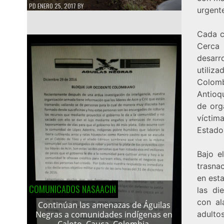
PD
ENERO 25, 2017
BY
urgente
Cada c
Cerca 
desarr
utiliz
Colomb
Antioq
de org
víctim
Estado
Bajo e
trasna
en est
COMUNICADOS NASAACIN
las di
con al
Continúan las amenazas de Águilas
adultos
Negras a comunidades indígenas en
Caloto, Cauca, Colombia.