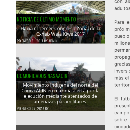
con al
adultos
NOTICIA DE ÚLTIMO MOMENTO
Para e
Hacía el Tercer Congreso Zonal de la
próxim
Cxhab Wala Kiwe 2017
pueblo
PD
ENERO 31, 2017
BY
ADMIN
millo
perma
propag
gracia
inversi
COMUNICADOS NASAACIN
más el
territo
Movimiento indígena del norte del
Cauca ACIN en máxima alerta por la
ejecución mediante atentados de
El fút
amenazas paramilitares.
presen
PD
ENERO 27, 2017
BY
campo 
sobre
ciudad