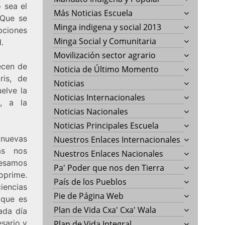
 sea el
Más Noticias Escuela
 Que se
Minga indigena y social 2013
pciones
Minga Social y Comunitaria
.
Movilización sector agrario
ecen de
Noticia de Último Momento
ris, de
Noticias
uelve la
Noticias Internacionales
o, a la
Noticias Nacionales
Noticias Principales Escuela
 nuevas
Nuestros Enlaces Internacionales
ras nos
Nuestros Enlaces Nacionales
resamos
Pa' Poder que nos den Tierra
oprime.
País de los Pueblos
iencias
Pie de Página Web
 que es
Plan de Vida Cxa' Cxa' Wala
cada día
sario y
Plan de Vida Integral