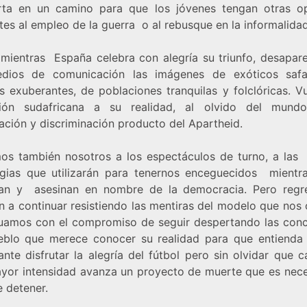
rta en un camino para que los jóvenes tengan otras o
tes al empleo de la guerra o al rebusque en la informalidad
 mientras España celebra con alegría su triunfo, desapar
dios de comunicación las imágenes de exóticos safa
s exuberantes, de poblaciones tranquilas y folclóricas. V
ión sudafricana a su realidad, al olvido del mund
ación y discriminación producto del Apartheid.
os también nosotros a los espectáculos de turno, a las
egias que utilizarán para tenernos enceguecidos mient
an y asesinan en nombre de la democracia. Pero reg
n a continuar resistiendo las mentiras del modelo que nos 
uamos con el compromiso de seguir despertando las conc
eblo que merece conocer su realidad para que entienda
nte disfrutar la alegría del fútbol pero sin olvidar que 
yor intensidad avanza un proyecto de muerte que es nece
e detener.