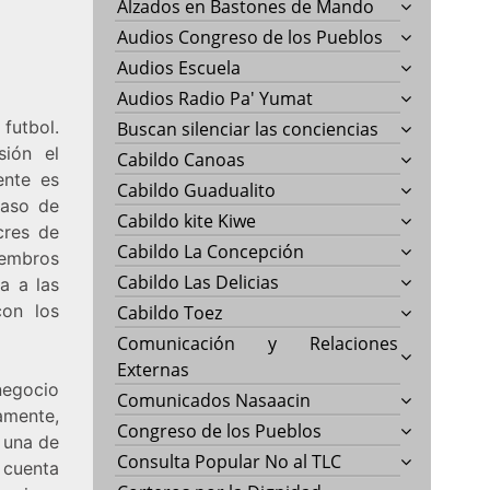
Alzados en Bastones de Mando
Audios Congreso de los Pueblos
Audios Escuela
Audios Radio Pa' Yumat
futbol.
Buscan silenciar las conciencias
sión el
Cabildo Canoas
ente es
Cabildo Guadualito
caso de
Cabildo kite Kiwe
cres de
Cabildo La Concepción
iembros
Cabildo Las Delicias
a a las
con los
Cabildo Toez
Comunicación y Relaciones
Externas
negocio
Comunicados Nasaacin
amente,
Congreso de los Pueblos
 una de
Consulta Popular No al TLC
 cuenta