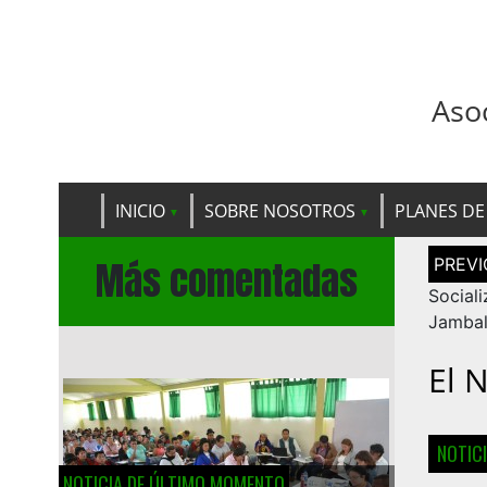
Aso
INICIO
SOBRE NOSOTROS
PLANES DE
Navega
Más comentadas
de
entrad
Social
Jamba
El 
NOTIC
NOTICIA DE ÚLTIMO MOMENTO