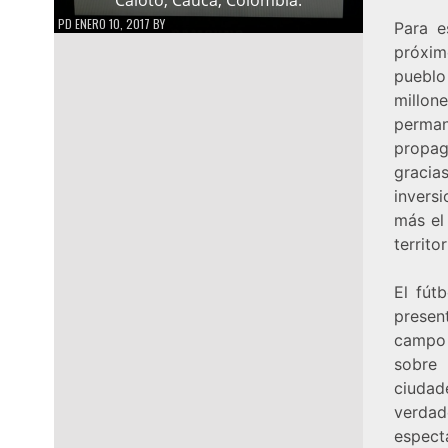
PD
ENERO 10, 2017
BY
Para e
próxim
pueblo
millo
perma
propag
gracia
inversi
más el
territo
El fút
presen
campo 
sobre
ciudad
verdad
espect