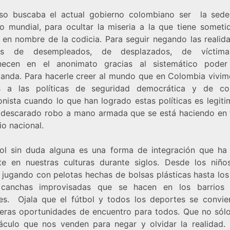
so buscaba el actual gobierno colombiano ser la sed
o mundial, para ocultar la miseria a la que tiene someti
 en nombre de la codicia. Para seguir negando las realid
nes de desempleados, de desplazados, de víctim
necen en el anonimato gracias al sistemático poder
anda. Para hacerle creer al mundo que en Colombia vivim
s a las políticas de seguridad democrática y de co
onista cuando lo que han logrado estas políticas es legit
 descarado robo a mano armada que se está haciendo en 
rio nacional.
bol sin duda alguna es una forma de integración que ha
te en nuestras culturas durante siglos. Desde los niño
jugando con pelotas hechas de bolsas plásticas hasta los
 canchas improvisadas que se hacen en los barrios 
es. Ojala que el fútbol y todos los deportes se convie
eras oportunidades de encuentro para todos. Que no sólo
áculo que nos venden para negar y olvidar la realidad.