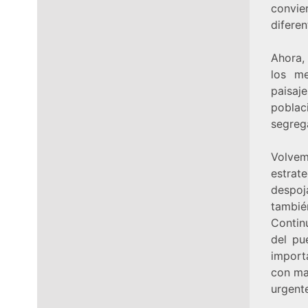
convie
diferen
Ahora,
los me
paisaje
poblac
segreg
Volvem
estrat
despoj
tambié
Contin
del pu
importa
con ma
urgent