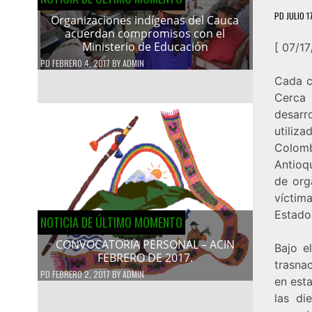
PD
JULIO 1
Organizaciones indígenas del Cauca
acuerdan compromisos con el
Ministerio de Educación
[ 07/17
PD
FEBRERO 4, 2017
BY
ADMIN
Cada c
Cerca 
desarr
utiliz
Colomb
Antioq
de org
víctim
Estado
NOTICIA DE ÚLTIMO MOMENTO
CONVOCATORIA PERSONAL – ACIN
Bajo e
FEBRERO DE 2017.
trasna
PD
FEBRERO 2, 2017
BY
ADMIN
en est
las di