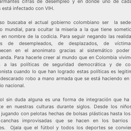
armantes cifras de desempleo y en donde uno de cad
 está infectado con VIH.
so buscaba el actual gobierno colombiano ser la sed
o mundial, para ocultar la miseria a la que tiene someti
 en nombre de la codicia. Para seguir negando las realid
nes de desempleados, de desplazados, de víctim
necen en el anonimato gracias al sistemático poder
anda. Para hacerle creer al mundo que en Colombia vivim
s a las políticas de seguridad democrática y de co
onista cuando lo que han logrado estas políticas es legit
 descarado robo a mano armada que se está haciendo en 
rio nacional.
bol sin duda alguna es una forma de integración que ha
te en nuestras culturas durante siglos. Desde los niño
jugando con pelotas hechas de bolsas plásticas hasta los
 canchas improvisadas que se hacen en los barrios 
es. Ojala que el fútbol y todos los deportes se convie