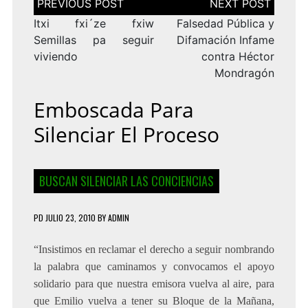
de
entradas
Itxi fxi´ze fxiw
Falsedad Pública y
Semillas pa seguir
Difamación Infame
viviendo
contra Héctor
Mondragón
Emboscada Para
Silenciar El Proceso
BUSCAN SILENCIAR LAS CONCIENCIAS
PD
JULIO 23, 2010
BY
ADMIN
“Insistimos en reclamar el derecho a seguir nombrando
la palabra que caminamos y convocamos el apoyo
solidario para que nuestra emisora vuelva al aire, para
que Emilio vuelva a tener su Bloque de la Mañana,