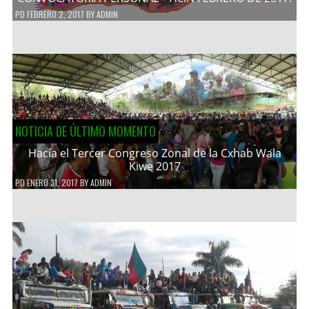
PD
FEBRERO 2, 2017
BY
ADMIN
NOTICIA DE ÚLTIMO MOMENTO
Hacía el Tercer Congreso Zonal de la Cxhab Wala
Kiwe 2017
PD
ENERO 31, 2017
BY
ADMIN