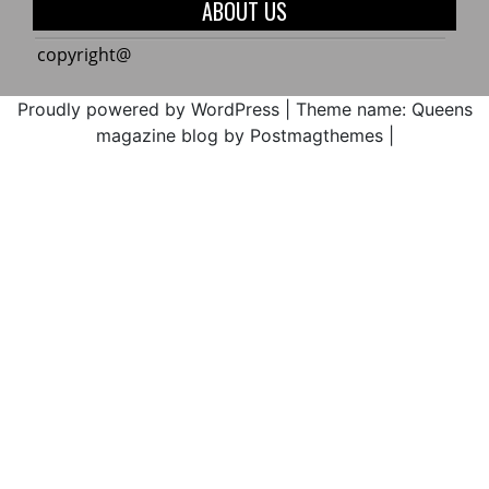
del
ABOUT US
Cxhab
Cauca
Wala
ACIN
copyright@
Kiwe
en
2017
máxi
Proudly powered by WordPress
|
Theme name: Queens
alerta
magazine blog by Postmagthemes
|
por
la
ejecu
media
atent
de
amen
parami