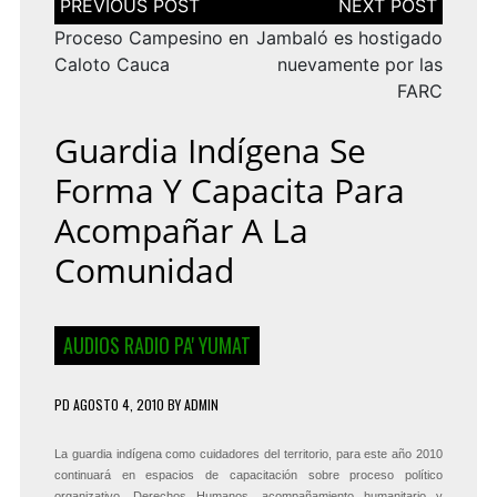
de
entradas
Proceso Campesino en
Jambaló es hostigado
Caloto Cauca
nuevamente por las
FARC
Guardia Indígena Se
Forma Y Capacita Para
Acompañar A La
Comunidad
AUDIOS RADIO PA' YUMAT
PD
AGOSTO 4, 2010
BY
ADMIN
La guardia indígena como cuidadores del territorio, para este año 2010
continuará en espacios de capacitación sobre proceso político
organizativo, Derechos Humanos, acompañamiento humanitario y