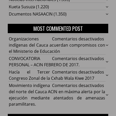
Kueta Susuza
(1.220)
Dcumentos NASAACIN
(1.350)
MOST COMMENTED POST
en
Organizaciones
Comentarios desactivados
Organ
indígenas del Cauca acuerdan compromisos con
indíg
el Ministerio de Educación
del
en
CONVOCATORIA
Comentarios desactivados
Cauca
CONV
PERSONAL – ACIN FEBRERO DE 2017.
acuer
PERS
en
Hacía el Tercer
Comentarios desactivados
comp
–
Hacía
Congreso Zonal de la Cxhab Wala Kiwe 2017
con
ACIN
el
en
Movimiento indígena
Comentarios desactivados
el
FEBR
Terce
Movim
del norte del Cauca ACIN en máxima alerta por la
Minist
DE
Congr
indíg
ejecución mediante atentados de amenazas
de
2017.
Zonal
del
paramilitares.
Educa
de
norte
la