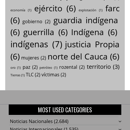
ejército
(6)
farc
economía
(1)
explotación
(1)
(6)
guardia indígena
gobierno
(2)
(6)
guerrilla
(6)
Indígena
(6)
indígenas
(7)
justicia Propia
(6)
norte del Cauca
(6)
mujeres
(2)
territorio
(3)
paz
(2)
rozental
(2)
oro
(1)
petróleo
(1)
TLC
(2)
víctimas
(2)
Tierras
(1)
MOST USED CATEGORIES
Noticias Nacionales
(2.684)
Noticias Internacionales
(1.535)