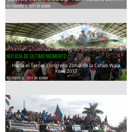
PD
FEBRERO 2, 2017
BY
ADMIN
NOTICIA DE ÚLTIMO MOMENTO
Hacía el Tercer Congreso Zonal de la Cxhab Wala
Kiwe 2017
PD
ENERO 31, 2017
BY
ADMIN