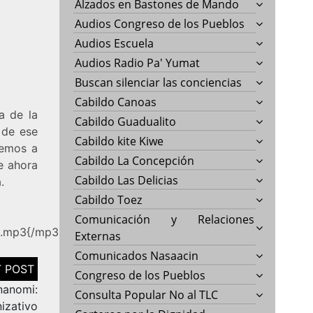
Alzados en Bastones de Mando
Audios Congreso de los Pueblos
Audios Escuela
Audios Radio Pa' Yumat
Buscan silenciar las conciencias
Cabildo Canoas
a de la
Cabildo Guadualito
 de ese
Cabildo kite Kiwe
remos a
Cabildo La Concepción
e ahora
Cabildo Las Delicias
.
Cabildo Toez
Comunicación y Relaciones
1.mp3{/mp3remote}
Externas
Comunicados Nasaacin
Congreso de los Pueblos
nanomi:
Consulta Popular No al TLC
izativo