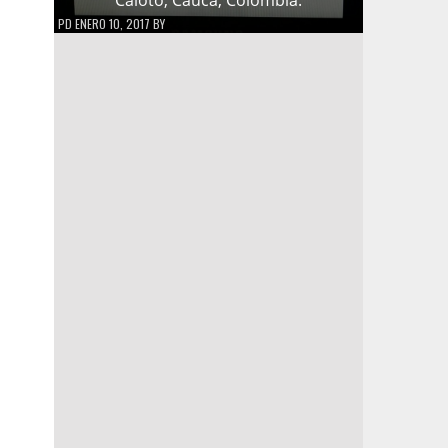
PD
ENERO 10, 2017
BY