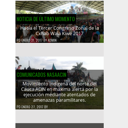
NOTICIA DE ÚLTIMO MOMENTO
Hacía el Tercer Congreso Zonal de la
Cxhab Wala Kiwe 2017
PD
ENERO 31, 2017
BY
ADMIN
COMUNICADOS NASAACIN
Movimiento indígena del norte del
Cauca ACIN en máxima alerta por la
ejecución mediante atentados de
amenazas paramilitares.
PD
ENERO 27, 2017
BY