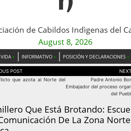
n
ciación de Cabildos Indìgenas del C
August 8, 2026
 VIDA
INFORMATIVO
POSICIÓN Y DECLARACIONES
ción
as
flicto que azota al Norte del
Padre Antonio Bo
Embajador del proceso organ
del Pueb
illero Que Está Brotando: Escue
Comunicación De La Zona Norte
ca