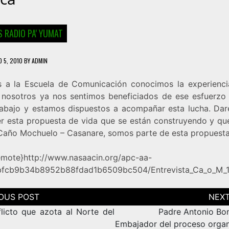
 RADIO PA' YUMAT
 5, 2010
BY
ADMIN
s a la Escuela de Comunicación conocimos la experienci
 nosotros ya nos sentimos beneficiados de ese esfuerzo
rabajo y estamos dispuestos a acompañar esta lucha. Da
r esta propuesta de vida que se están construyendo y qu
año Mochuelo – Casanare, somos parte de esta propuesta
mote}http://www.nasaacin.org/apc-aa-
9bfcb9b34b8952b88fdad1b6509bc504/Entrevista_Ca_o_M_
ción
as
flicto que azota al Norte del
Padre Antonio Bo
Embajador del proceso organ