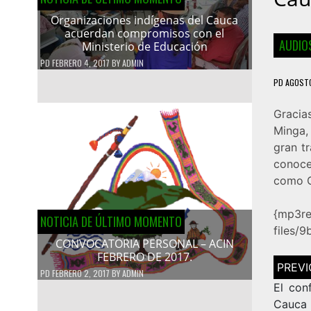
Organizaciones indígenas del Cauca
acuerdan compromisos con el
AUDIOS
Ministerio de Educación
PD
FEBRERO 4, 2017
BY
ADMIN
PD
AGOSTO
Gracia
Minga,
gran t
conoce
como C
{mp3re
NOTICIA DE ÚLTIMO MOMENTO
files/
CONVOCATORIA PERSONAL – ACIN
FEBRERO DE 2017.
Navega
de
PD
FEBRERO 2, 2017
BY
ADMIN
entrad
El con
Cauca