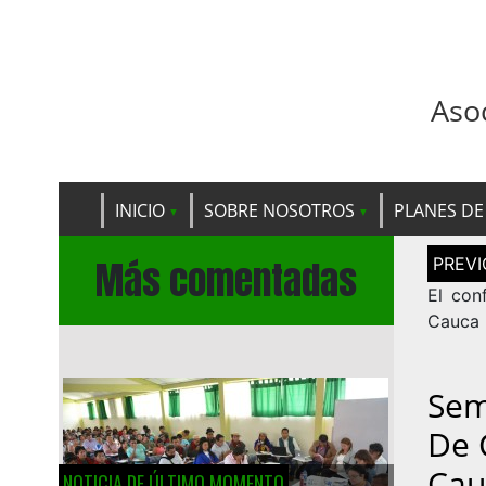
Aso
INICIO
SOBRE NOSOTROS
PLANES DE
Navega
Más comentadas
de
entrad
El con
Cauca
Sem
De 
Cau
NOTICIA DE ÚLTIMO MOMENTO