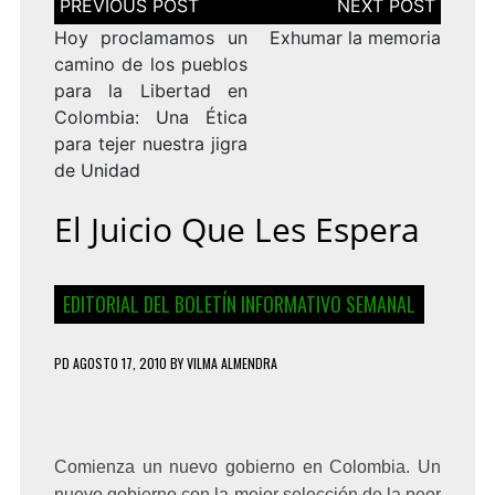
de
entradas
Hoy proclamamos un
Exhumar la memoria
camino de los pueblos
para la Libertad en
Colombia: Una Ética
para tejer nuestra jigra
de Unidad
El Juicio Que Les Espera
EDITORIAL DEL BOLETÍN INFORMATIVO SEMANAL
PD
AGOSTO 17, 2010
BY
VILMA ALMENDRA
Comienza un
nuevo gobierno en Colombia
. Un
nuevo gobierno con la mejor selección de la peor