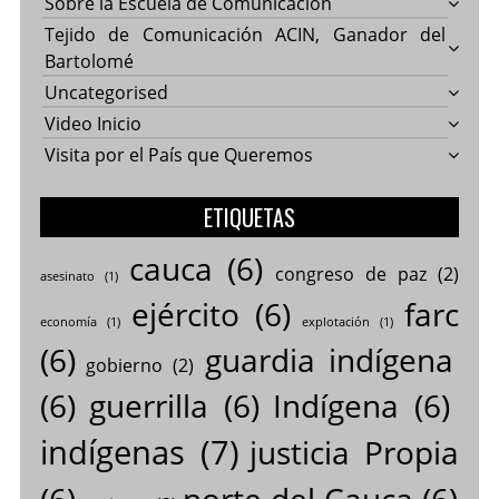
Sobre la Escuela de Comunicación
Tejido de Comunicación ACIN, Ganador del
Bartolomé
Uncategorised
Video Inicio
Visita por el País que Queremos
ETIQUETAS
cauca
(6)
congreso de paz
(2)
asesinato
(1)
ejército
(6)
farc
economía
(1)
explotación
(1)
(6)
guardia indígena
gobierno
(2)
(6)
guerrilla
(6)
Indígena
(6)
indígenas
(7)
justicia Propia
(6)
norte del Cauca
(6)