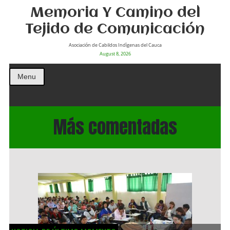
Memoria Y Camino del
Tejido de Comunicación
Asociación de Cabildos Indìgenas del Cauca
August 8, 2026
Menu
Más comentadas