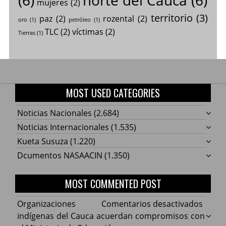
mujeres
(2)
territorio
(3)
paz
(2)
rozental
(2)
oro
(1)
petróleo
(1)
TLC
(2)
víctimas
(2)
Tierras
(1)
MOST USED CATEGORIES
Noticias Nacionales
(2.684)
Noticias Internacionales
(1.535)
Kueta Susuza
(1.220)
Dcumentos NASAACIN
(1.350)
MOST COMMENTED POST
en
Organizaciones
Comentarios desactivados
Organ
indígenas del Cauca acuerdan compromisos con