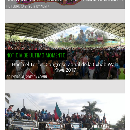
PD
FEBRERO 2, 2017
BY
ADMIN
NOTICIA DE ÚLTIMO MOMENTO
Hacía el Tercer Congreso Zonal de la Cxhab Wala
Kiwe 2017
PD
ENERO 31, 2017
BY
ADMIN