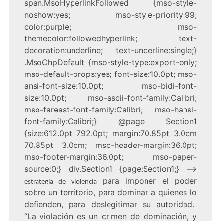
span.MsoHyperlinkFollowed {mso-style-
noshow:yes; mso-style-priority:99;
color:purple; mso-
themecolor:followedhyperlink; text-
decoration:underline; text-underline:single;}
.MsoChpDefault {mso-style-type:export-only;
mso-default-props:yes; font-size:10.0pt; mso-
ansi-font-size:10.0pt; mso-bidi-font-
size:10.0pt; mso-ascii-font-family:Calibri;
mso-fareast-font-family:Calibri; mso-hansi-
font-family:Calibri;} @page Section1
{size:612.0pt 792.0pt; margin:70.85pt 3.0cm
70.85pt 3.0cm; mso-header-margin:36.0pt;
mso-footer-margin:36.0pt; mso-paper-
source:0;} div.Section1 {page:Section1;} –>
para imponer el poder
estrategia de violencia
sobre un territorio, para dominar a quienes lo
defienden, para deslegitimar su autoridad.
“La violación es un crimen de dominación, y