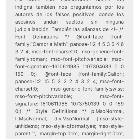
indigna también nos preguntamos por los
autores de los falsos positivos, donde los
asesinos andan sueltos sin ninguna
judicialización. También las alianzas de
<!– /*
Font Definitions */ @font-face {font-
family:”Cambria Math”; panose-1:2 4 5 3 5 4 6
3 2 4; mso-font-charset:0; mso-generic-font-
family:roman; mso-font-pitch:variable; mso-
font-signature:-1610611985 1107304683 0 0
159 0;} @font-face {font-family:Calibri;
panose-1:2 15 5 2 2 2 4 3 2 4; mso-font-
charset:0; mso-generic-font-family:swiss;
mso-font-pitch:variable; mso-font-
signature:-1610611985 1073750139 0 0 159
0;} /* Style Definitions */ p.MsoNormal,
li.MsoNormal, div.MsoNormal {mso-style-
unhide:no; mso-style-qformat:yes; mso-style-
parent:””; margin-top:0cm; margin-right:0cm;