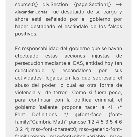
source:0;} div.Section1 {page:Section1;} –>
, fue destituido de su cargo y
Alexander Cortés
ahora está señalado por el gobierno por
haber destapado el escándalo de los falsos
positivos.
Es responsabilidad del gobierno que se hayan
efectuado estas acciones injustas de
persecución mediante el DAS, entidad hoy tan
cuestionable y escandalosa por sus
actividades ilegales en las que sobresale el
abuso del poder, lo cual es otra forma de
violencia y de terror. Como si fuera poco,
para continuar con la política criminal, el
gobierno ‘saliente’ propone hacer la
<!– /*
Font Definitions */ @font-face {font-
family:”Cambria Math”; panose-1:2 4 5 3 5 4 6
3 2 4; mso-font-charset:0; mso-generic-font-
family:roman; mso-font-pitch:variable; mso-