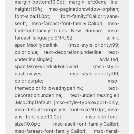
margin-bottom:10.0pt; margin-left:0cm; line-
height:115%; mso-pagination:widow-orphan;
font-size:11.0pt; font-family:”Calibri”,”sans-
serif”; mso-fareast-font-family:Calibri; mso-
bidi-font-family:”Times New Roman”; mso-
fareast-language:EN-US;} a:link,
span.MsoHyperlink {mso-style-priority:99;
color:blue; text-decoration:underline; text-
underline:single;} a:visited,
span.MsoHyperlinkFollowed {mso-style-
noshow:yes; mso-style-priority:99;
color:purple; mso-
themecolor:followedhyperlink; text-
decoration:underline; text-underline:single;}
.MsoChpDefault {mso-style-type:export-only;
mso-default-props:yes; font-size:10.0pt; mso-
ansi-font-size:10.0pt; mso-bidi-font-
size:10.0pt; mso-ascii-font-family:Calibri;
mso-fareast-font-family:Calibri; mso-hansi-