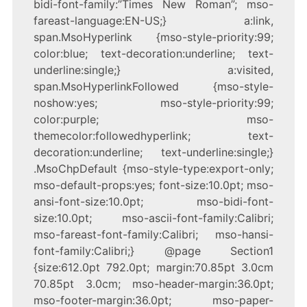
bidi-font-family:”Times New Roman”; mso-
fareast-language:EN-US;} a:link,
span.MsoHyperlink {mso-style-priority:99;
color:blue; text-decoration:underline; text-
underline:single;} a:visited,
span.MsoHyperlinkFollowed {mso-style-
noshow:yes; mso-style-priority:99;
color:purple; mso-
themecolor:followedhyperlink; text-
decoration:underline; text-underline:single;}
.MsoChpDefault {mso-style-type:export-only;
mso-default-props:yes; font-size:10.0pt; mso-
ansi-font-size:10.0pt; mso-bidi-font-
size:10.0pt; mso-ascii-font-family:Calibri;
mso-fareast-font-family:Calibri; mso-hansi-
font-family:Calibri;} @page Section1
{size:612.0pt 792.0pt; margin:70.85pt 3.0cm
70.85pt 3.0cm; mso-header-margin:36.0pt;
mso-footer-margin:36.0pt; mso-paper-