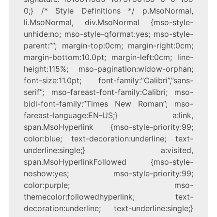
0;} /* Style Definitions */ p.MsoNormal,
li.MsoNormal, div.MsoNormal {mso-style-
unhide:no; mso-style-qformat:yes; mso-style-
parent:””; margin-top:0cm; margin-right:0cm;
margin-bottom:10.0pt; margin-left:0cm; line-
height:115%; mso-pagination:widow-orphan;
font-size:11.0pt; font-family:”Calibri”,”sans-
serif”; mso-fareast-font-family:Calibri; mso-
bidi-font-family:”Times New Roman”; mso-
fareast-language:EN-US;} a:link,
span.MsoHyperlink {mso-style-priority:99;
color:blue; text-decoration:underline; text-
underline:single;} a:visited,
span.MsoHyperlinkFollowed {mso-style-
noshow:yes; mso-style-priority:99;
color:purple; mso-
themecolor:followedhyperlink; text-
decoration:underline; text-underline:single;}