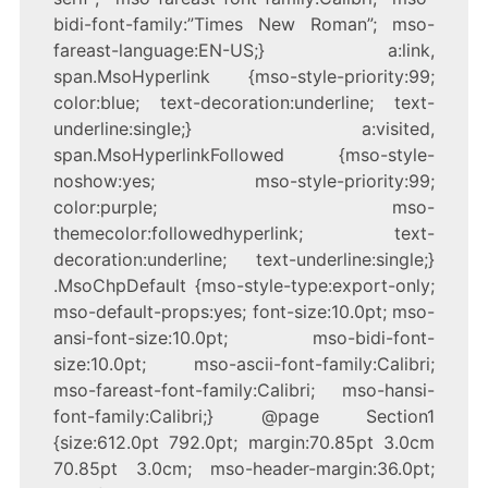
bidi-font-family:”Times New Roman”; mso-
fareast-language:EN-US;} a:link,
span.MsoHyperlink {mso-style-priority:99;
color:blue; text-decoration:underline; text-
underline:single;} a:visited,
span.MsoHyperlinkFollowed {mso-style-
noshow:yes; mso-style-priority:99;
color:purple; mso-
themecolor:followedhyperlink; text-
decoration:underline; text-underline:single;}
.MsoChpDefault {mso-style-type:export-only;
mso-default-props:yes; font-size:10.0pt; mso-
ansi-font-size:10.0pt; mso-bidi-font-
size:10.0pt; mso-ascii-font-family:Calibri;
mso-fareast-font-family:Calibri; mso-hansi-
font-family:Calibri;} @page Section1
{size:612.0pt 792.0pt; margin:70.85pt 3.0cm
70.85pt 3.0cm; mso-header-margin:36.0pt;