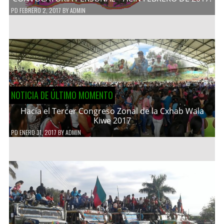
PD
FEBRERO 2, 2017
BY
ADMIN
NOTICIA DE ÚLTIMO MOMENTO
Hacía el Tercer Congreso Zonal de la Cxhab Wala
Kiwe 2017
PD
ENERO 31, 2017
BY
ADMIN