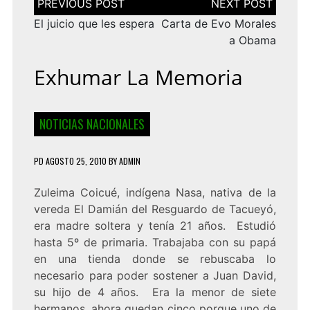
de
entradas
El juicio que les espera
Carta de Evo Morales
a Obama
Exhumar La Memoria
NOTICIAS NACIONALES
PD
AGOSTO 25, 2010
BY
ADMIN
Zuleima Coicué, indígena Nasa, nativa de la
vereda El Damián del Resguardo de Tacueyó,
era madre soltera y tenía 21 años. Estudió
hasta 5º de primaria. Trabajaba con su papá
en una tienda donde se rebuscaba lo
necesario para poder sostener a Juan David,
su hijo de 4 años. Era la menor de siete
hermanos, ahora quedan cinco porque uno de