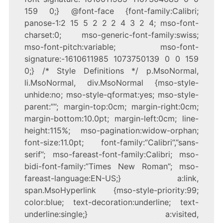
159 0;} @font-face {font-family:Calibri;
panose-1:2 15 5 2 2 2 4 3 2 4; mso-font-
charset:0; mso-generic-font-family:swiss;
mso-font-pitch:variable; mso-font-
signature:-1610611985 1073750139 0 0 159
0;} /* Style Definitions */ p.MsoNormal,
li.MsoNormal, div.MsoNormal {mso-style-
unhide:no; mso-style-qformat:yes; mso-style-
parent:””; margin-top:0cm; margin-right:0cm;
margin-bottom:10.0pt; margin-left:0cm; line-
height:115%; mso-pagination:widow-orphan;
font-size:11.0pt; font-family:”Calibri”,”sans-
serif”; mso-fareast-font-family:Calibri; mso-
bidi-font-family:”Times New Roman”; mso-
fareast-language:EN-US;} a:link,
span.MsoHyperlink {mso-style-priority:99;
color:blue; text-decoration:underline; text-
underline:single;} a:visited,