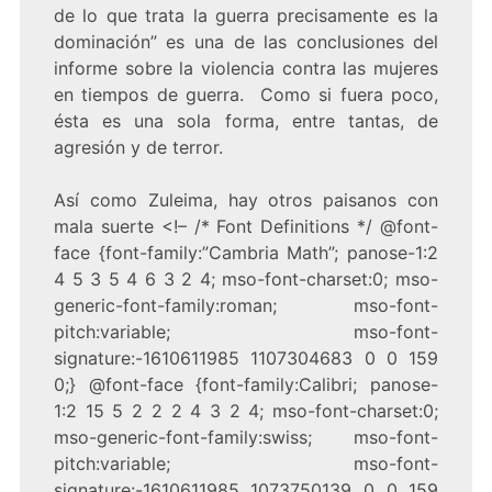
de lo que trata la guerra precisamente es la
dominación” es una de las conclusiones del
informe sobre la violencia contra las mujeres
en tiempos de guerra. Como si fuera poco,
ésta es una sola forma, entre tantas, de
agresión y de terror.
Así como Zuleima, hay otros paisanos con
mala suerte
<!– /* Font Definitions */ @font-
face {font-family:”Cambria Math”; panose-1:2
4 5 3 5 4 6 3 2 4; mso-font-charset:0; mso-
generic-font-family:roman; mso-font-
pitch:variable; mso-font-
signature:-1610611985 1107304683 0 0 159
0;} @font-face {font-family:Calibri; panose-
1:2 15 5 2 2 2 4 3 2 4; mso-font-charset:0;
mso-generic-font-family:swiss; mso-font-
pitch:variable; mso-font-
signature:-1610611985 1073750139 0 0 159