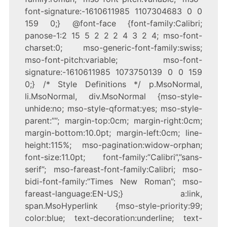
font-signature:-1610611985 1107304683 0 0
159 0;} @font-face {font-family:Calibri;
panose-1:2 15 5 2 2 2 4 3 2 4; mso-font-
charset:0; mso-generic-font-family:swiss;
mso-font-pitch:variable; mso-font-
signature:-1610611985 1073750139 0 0 159
0;} /* Style Definitions */ p.MsoNormal,
li.MsoNormal, div.MsoNormal {mso-style-
unhide:no; mso-style-qformat:yes; mso-style-
parent:””; margin-top:0cm; margin-right:0cm;
margin-bottom:10.0pt; margin-left:0cm; line-
height:115%; mso-pagination:widow-orphan;
font-size:11.0pt; font-family:”Calibri”,”sans-
serif”; mso-fareast-font-family:Calibri; mso-
bidi-font-family:”Times New Roman”; mso-
fareast-language:EN-US;} a:link,
span.MsoHyperlink {mso-style-priority:99;
color:blue; text-decoration:underline; text-