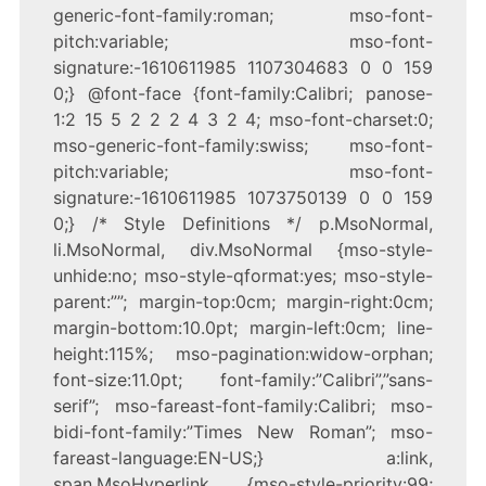
generic-font-family:roman; mso-font-
pitch:variable; mso-font-
signature:-1610611985 1107304683 0 0 159
0;} @font-face {font-family:Calibri; panose-
1:2 15 5 2 2 2 4 3 2 4; mso-font-charset:0;
mso-generic-font-family:swiss; mso-font-
pitch:variable; mso-font-
signature:-1610611985 1073750139 0 0 159
0;} /* Style Definitions */ p.MsoNormal,
li.MsoNormal, div.MsoNormal {mso-style-
unhide:no; mso-style-qformat:yes; mso-style-
parent:””; margin-top:0cm; margin-right:0cm;
margin-bottom:10.0pt; margin-left:0cm; line-
height:115%; mso-pagination:widow-orphan;
font-size:11.0pt; font-family:”Calibri”,”sans-
serif”; mso-fareast-font-family:Calibri; mso-
bidi-font-family:”Times New Roman”; mso-
fareast-language:EN-US;} a:link,
span.MsoHyperlink {mso-style-priority:99;