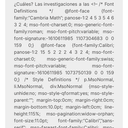
¿Cuáles? Las investigaciones a las
<!– /* Font
Definitions */ @font-face {font-
family:”Cambria Math”; panose-1:2 4 5 3 5 4 6
3 2 4; mso-font-charset:0; mso-generic-font-
family:roman; mso-font-pitch:variable; mso-
font-signature:-1610611985 1107304683 0 0
159 0;} @font-face {font-family:Calibri;
panose-1:2 15 5 2 2 2 4 3 2 4; mso-font-
charset:0; mso-generic-font-family:swiss;
mso-font-pitch:variable; mso-font-
signature:-1610611985 1073750139 0 0 159
0;} /* Style Definitions */ p.MsoNormal,
li.MsoNormal, div.MsoNormal {mso-style-
unhide:no; mso-style-qformat:yes; mso-style-
parent:””; margin-top:0cm; margin-right:0cm;
margin-bottom:10.0pt; margin-left:0cm; line-
height:115%; mso-pagination:widow-orphan;
font-size:11.0pt; font-family:”Calibri”,”sans-
serif”; mso-fareast-font-family:Calibri; mso-