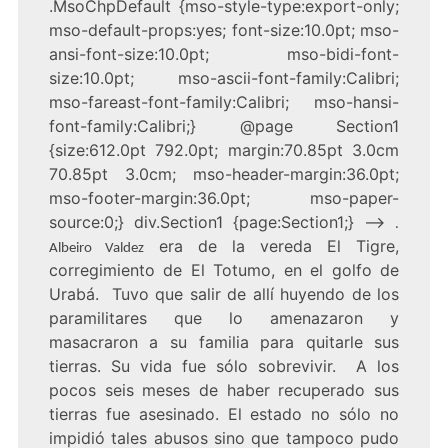
.MsoChpDefault {mso-style-type:export-only;
mso-default-props:yes; font-size:10.0pt; mso-
ansi-font-size:10.0pt; mso-bidi-font-
size:10.0pt; mso-ascii-font-family:Calibri;
mso-fareast-font-family:Calibri; mso-hansi-
font-family:Calibri;} @page Section1
{size:612.0pt 792.0pt; margin:70.85pt 3.0cm
70.85pt 3.0cm; mso-header-margin:36.0pt;
mso-footer-margin:36.0pt; mso-paper-
source:0;} div.Section1 {page:Section1;} –>
.
era de la vereda El Tigre,
Albeiro Valdez
corregimiento de El Totumo, en el golfo de
Urabá. Tuvo que salir de allí huyendo de los
paramilitares que lo amenazaron y
masacraron a su familia para quitarle sus
tierras. Su vida fue sólo sobrevivir. A los
pocos seis meses de haber recuperado sus
tierras fue asesinado. El estado no sólo no
impidió tales abusos sino que tampoco pudo