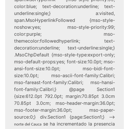
color:blue; text-decoration:underline; text-
underline:single;} a:visited,
span.MsoHyperlinkFollowed {mso-style-
noshow:yes; mso-style-priority:99;
color:purple; mso-
themecolor:followedhyperlink; text-
decoration:underline; text-underline:single;}
.MsoChpDefault {mso-style-type:export-only;
mso-default-props:yes; font-size:10.0pt; mso-
ansi-font-size:10.0pt; mso-bidi-font-
size:10.0pt; mso-ascii-font-family:Calibri;
mso-fareast-font-family:Calibri; mso-hansi-
font-family:Calibri;} @page Section1
{size:612.0pt 792.0pt; margin:70.85pt 3.0cm
70.85pt 3.0cm; mso-header-margin:36.0pt;
mso-footer-margin:36.0pt; mso-paper-
source:0;} div.Section1 {page:Section1;} –>
se ha incrementado la presencia
norte del Cauca