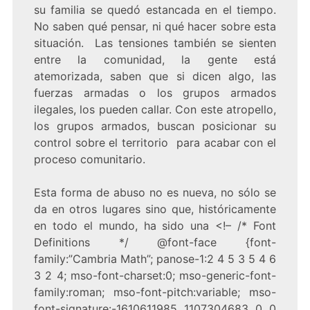
su familia se quedó estancada en el tiempo.
No saben qué pensar, ni qué hacer sobre esta
situación. Las tensiones también se sienten
entre la comunidad, la gente está
atemorizada, saben que si dicen algo, las
fuerzas armadas o los grupos armados
ilegales, los pueden callar. Con este atropello,
los grupos armados, buscan posicionar su
control sobre el territorio para acabar con el
proceso comunitario.
Esta forma de abuso no es nueva, no sólo se
da en otros lugares sino que, históricamente
en todo el mundo, ha sido una
<!– /* Font
Definitions */ @font-face {font-
family:”Cambria Math”; panose-1:2 4 5 3 5 4 6
3 2 4; mso-font-charset:0; mso-generic-font-
family:roman; mso-font-pitch:variable; mso-
font-signature:-1610611985 1107304683 0 0