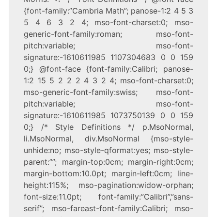
{font-family:”Cambria Math”; panose-1:2 4 5 3
5 4 6 3 2 4; mso-font-charset:0; mso-
generic-font-family:roman; mso-font-
pitch:variable; mso-font-
signature:-1610611985 1107304683 0 0 159
0;} @font-face {font-family:Calibri; panose-
1:2 15 5 2 2 2 4 3 2 4; mso-font-charset:0;
mso-generic-font-family:swiss; mso-font-
pitch:variable; mso-font-
signature:-1610611985 1073750139 0 0 159
0;} /* Style Definitions */ p.MsoNormal,
li.MsoNormal, div.MsoNormal {mso-style-
unhide:no; mso-style-qformat:yes; mso-style-
parent:””; margin-top:0cm; margin-right:0cm;
margin-bottom:10.0pt; margin-left:0cm; line-
height:115%; mso-pagination:widow-orphan;
font-size:11.0pt; font-family:”Calibri”,”sans-
serif”; mso-fareast-font-family:Calibri; mso-