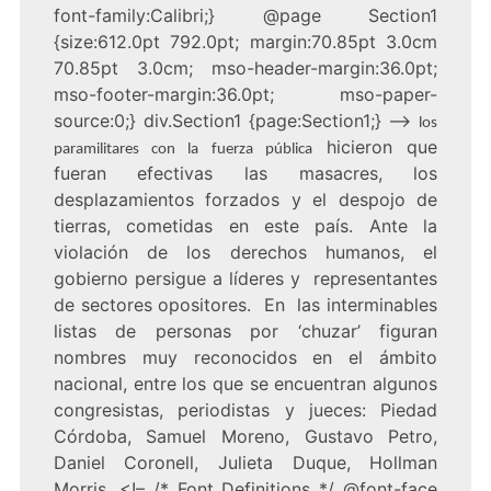
font-family:Calibri;} @page Section1
{size:612.0pt 792.0pt; margin:70.85pt 3.0cm
70.85pt 3.0cm; mso-header-margin:36.0pt;
mso-footer-margin:36.0pt; mso-paper-
source:0;} div.Section1 {page:Section1;} –>
los
hicieron que
paramilitares con la fuerza pública
fueran efectivas las masacres, los
desplazamientos forzados y el despojo de
tierras, cometidas en este país. Ante la
violación de los derechos humanos, el
gobierno persigue a líderes y representantes
de sectores opositores. En las interminables
listas de personas por ‘chuzar’ figuran
nombres muy reconocidos en el ámbito
nacional, entre los que se encuentran algunos
congresistas, periodistas y jueces: Piedad
Córdoba, Samuel Moreno, Gustavo Petro,
Daniel Coronell, Julieta Duque, Hollman
Morris.
<!– /* Font Definitions */ @font-face