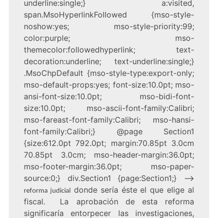
underline:single;} a:visited,
span.MsoHyperlinkFollowed {mso-style-
noshow:yes; mso-style-priority:99;
color:purple; mso-
themecolor:followedhyperlink; text-
decoration:underline; text-underline:single;}
.MsoChpDefault {mso-style-type:export-only;
mso-default-props:yes; font-size:10.0pt; mso-
ansi-font-size:10.0pt; mso-bidi-font-
size:10.0pt; mso-ascii-font-family:Calibri;
mso-fareast-font-family:Calibri; mso-hansi-
font-family:Calibri;} @page Section1
{size:612.0pt 792.0pt; margin:70.85pt 3.0cm
70.85pt 3.0cm; mso-header-margin:36.0pt;
mso-footer-margin:36.0pt; mso-paper-
source:0;} div.Section1 {page:Section1;} –>
donde sería éste el que elige al
reforma judicial
fiscal. La aprobación de esta reforma
significaría entorpecer las investigaciones,