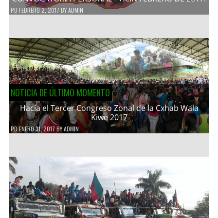
PD
FEBRERO 2, 2017
BY
ADMIN
NOTICIA DE ÚLTIMO MOMENTO
Hacía el Tercer Congreso Zonal de la Cxhab Wala
Kiwe 2017
PD
ENERO 31, 2017
BY
ADMIN