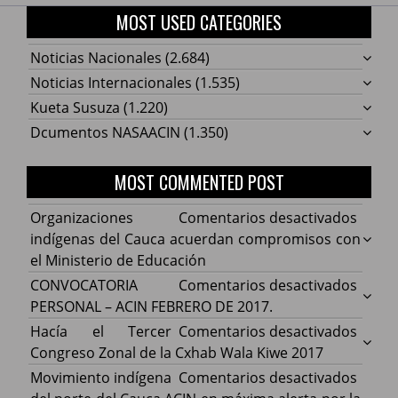
MOST USED CATEGORIES
Noticias Nacionales
(2.684)
Noticias Internacionales
(1.535)
Kueta Susuza
(1.220)
Dcumentos NASAACIN
(1.350)
MOST COMMENTED POST
en
Organizaciones
Comentarios desactivados
Organ
indígenas del Cauca acuerdan compromisos con
indíg
el Ministerio de Educación
del
en
CONVOCATORIA
Comentarios desactivados
Cauca
CONV
PERSONAL – ACIN FEBRERO DE 2017.
acuer
PERS
en
Hacía el Tercer
Comentarios desactivados
comp
–
Hacía
Congreso Zonal de la Cxhab Wala Kiwe 2017
con
ACIN
el
en
Movimiento indígena
Comentarios desactivados
el
FEBR
Terce
Movim