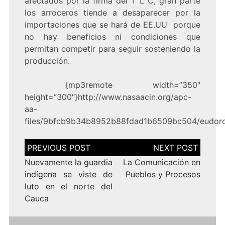
afectados por la firma del T L C, gran parte
los arroceros
tiende a desaparecer por la
importaciones que se hará
de EE.UU
porque
no hay beneficios ni condiciones que
permitan competir para seguir sosteniendo la
producción.
{mp3remote width=”350″
height=”300″}http://www.nasaacin.org/apc-
aa-
files/9bfcb9b34b8952b88fdad1b6509bc504/eudoro
Navegación
de
entradas
Nuevamente la guardia
La Comunicación en
indígena se viste de
Pueblos y Procesos
luto en el norte del
Cauca