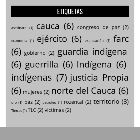
ETIQUETAS
cauca
(6)
congreso de paz
(2)
asesinato
(1)
ejército
(6)
farc
economía
(1)
explotación
(1)
(6)
guardia indígena
gobierno
(2)
(6)
guerrilla
(6)
Indígena
(6)
indígenas
(7)
justicia Propia
(6)
norte del Cauca
(6)
mujeres
(2)
territorio
(3)
paz
(2)
rozental
(2)
oro
(1)
petróleo
(1)
TLC
(2)
víctimas
(2)
Tierras
(1)