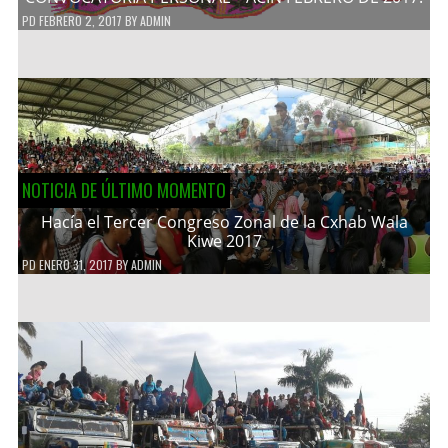
PD
FEBRERO 2, 2017
BY
ADMIN
NOTICIA DE ÚLTIMO MOMENTO
Hacía el Tercer Congreso Zonal de la Cxhab Wala
Kiwe 2017
PD
ENERO 31, 2017
BY
ADMIN