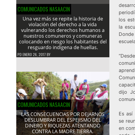
desar
COMUNICADOS NASAACIN
period
Una vez más se repite la historia de
los est
violación del derecho a la vida
la esc
vulnerando los derechos humanos a
Donde 
nuestros comuneros y comuneras
colocando en riesgo los habitantes del
escuel
resguardo indígena de huellas.
PD
ENERO 26, 2017
BY
“Desde
comuni
aprend
Comun
capaci
dijo J
comune
COMUNICADOS NASAACIN
Es así
LAS CONSECUENCIAS POR DEJARNOS
DESLUMBRAR DEL ESPEJISMO DEL
se reu
DINERO Y RIQUEZAS ATENTANDO
en comu
CONTRA LA MADRE TIERRA.