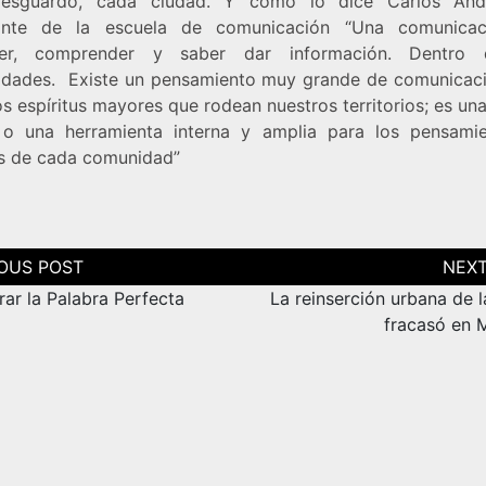
resguardo, cada ciudad. Y como lo dice Carlos And
iante de la escuela de comunicación “Una comunicac
der, comprender y saber dar información. Dentro 
dades. Existe un pensamiento muy grande de comunicac
s espíritus mayores que rodean nuestros territorios; es un
o una herramienta interna y amplia para los pensami
s de cada comunidad”
ción
as
ar la Palabra Perfecta
La reinserción urbana de 
fracasó en M