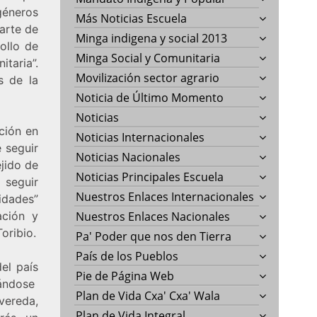
éneros
Más Noticias Escuela
arte de
Minga indigena y social 2013
rollo de
Minga Social y Comunitaria
taria”.
Movilización sector agrario
s de la
Noticia de Último Momento
Noticias
ción en
Noticias Internacionales
 seguir
Noticias Nacionales
jido de
Noticias Principales Escuela
seguir
Nuestros Enlaces Internacionales
idades”
ación y
Nuestros Enlaces Nacionales
oribio.
Pa' Poder que nos den Tierra
País de los Pueblos
el país
Pie de Página Web
tándose
Plan de Vida Cxa' Cxa' Wala
 vereda,
Plan de Vida Integral