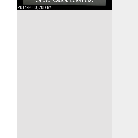
PD
ENERO 10, 2017
BY