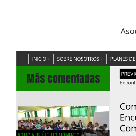
Aso
INICIO
SOBRE NOSOTROS
PLANES DE
Navega
Más comentadas
de
entrad
Encontr
Com
Enc
Com
NOTICIA DE ÚLTIMO MOMENTO