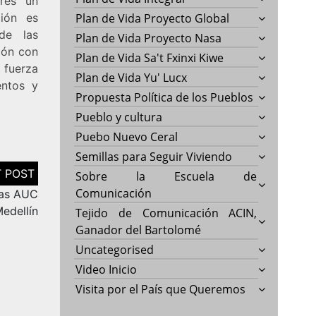
rés un
ión es
Plan de Vida Proyecto Global
de las
Plan de Vida Proyecto Nasa
ión con
Plan de Vida Sa't Fxinxi Kiwe
a fuerza
Plan de Vida Yu' Lucx
entos y
Propuesta Política de los Pueblos
Pueblo y cultura
Puebo Nuevo Ceral
Semillas para Seguir Viviendo
Sobre la Escuela de
Comunicación
las AUC
edellín
Tejido de Comunicación ACIN,
Ganador del Bartolomé
Uncategorised
Video Inicio
Visita por el País que Queremos