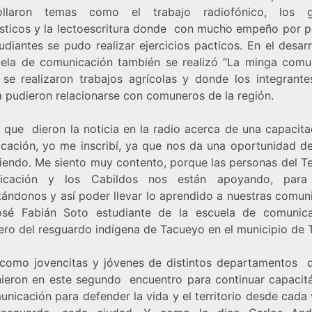
rollaron temas como el trabajo radiofónico, los g
ísticos y la lectoescritura donde con mucho empeño por p
udiantes se pudo realizar ejercicios pacticos. En el desar
uela de comunicación también se realizó “La minga comuni
se realizaron trabajos agrícolas y donde los integrante
a pudieron relacionarse con comuneros de la región.
 que dieron la noticia en la radio acerca de una capacita
cación, yo me inscribí, ya que nos da una oportunidad de
iendo. Me siento muy contento, porque las personas del Te
icación y los Cabildos nos están apoyando, para 
tándonos y así poder llevar lo aprendido a nuestras comun
osé Fabián Soto estudiante de la escuela de comunic
ro del resguardo indígena de Tacueyo en el municipio de T
 como jovencitas y jóvenes de distintos departamentos d
nieron en este segundo encuentro para continuar capaci
nicación para defender la vida y el territorio desde cada