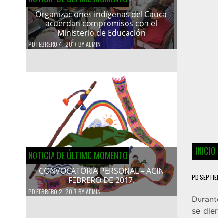
Organizaciones indígenas del Cauca
acuerdan compromisos con el
Ministerio de Educación
PD
FEBRERO 4, 2017
BY
ADMIN
INICI
NOTICIA DE ÚLTIMO MOMENTO
CONVOCATORIA PERSONAL – ACIN
PD
SEPTIE
FEBRERO DE 2017.
PD
FEBRERO 2, 2017
BY
ADMIN
Durante
se die