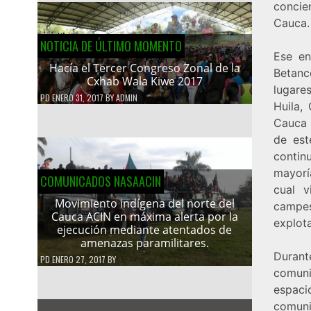
concien
Cauca.
NOTICIA DE ÚLTIMO MOMENTO
Ese en
Hacía el Tercer Congreso Zonal de la
Betanc
Cxhab Wala Kiwe 2017
lugare
PD
ENERO 31, 2017
BY
ADMIN
Huila,
Cauca 
de est
contin
mayorí
COMUNICADOS NASAACIN
cual v
Movimiento indígena del norte del
campes
Cauca ACIN en máxima alerta por la
explota
ejecución mediante atentados de
amenazas paramilitares.
Durant
PD
ENERO 27, 2017
BY
comuni
espac
comun