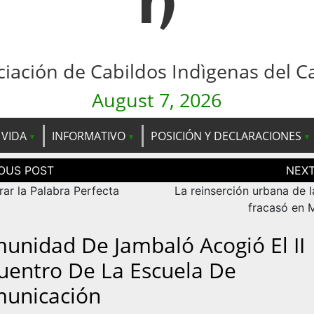
n
ciación de Cabildos Indìgenas del C
August 7, 2026
 VIDA
INFORMATIVO
POSICIÓN Y DECLARACIONES
ción
as
ar la Palabra Perfecta
La reinserción urbana de 
fracasó en M
unidad De Jambaló Acogió El II
uentro De La Escuela De
unicación