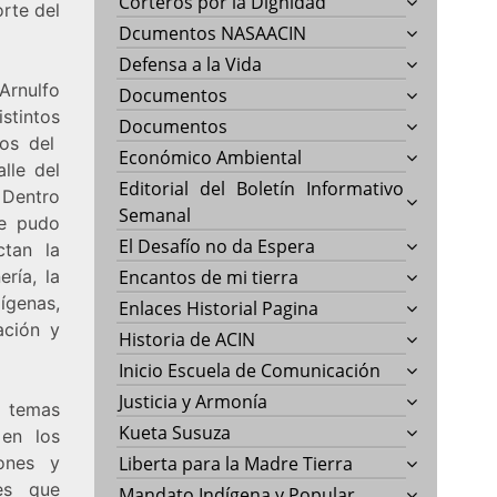
Corteros por la Dignidad
orte del
Dcumentos NASAACIN
Defensa a la Vida
Arnulfo
Documentos
stintos
Documentos
tos del
Económico Ambiental
lle del
Editorial del Boletín Informativo
 Dentro
Semanal
se pudo
El Desafío no da Espera
ctan la
ría, la
Encantos de mi tierra
ígenas,
Enlaces Historial Pagina
ación y
Historia de ACIN
Inicio Escuela de Comunicación
Justicia y Armonía
e temas
Kueta Susuza
 en los
ones y
Liberta para la Madre Tierra
es que
Mandato Indígena y Popular