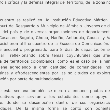
cia crítica y la defensa integral del territorio, de la zona n
cuentro se realizó en la Institución Educativa Márden 
ourt del Resguardo y Municipio de Jámbalo. Jóvenes de di
s del país y de diversas organizaciones de departamen
 Casanare, Bogotá, Chocó, Nariño, Antioquia, Cauca y Va
asistieron al II encuentro de la Escuela de Comunicación.
e encuentro programado para 8 días de capacitación 
uar reflexionando sobre temas coyunturales que afe
a de territorios colombianos, como es el caso de la mine
iene agrediendo a gran cantidad de comunidades ind
inas y afrodescendientes por las solicitudes de explor
ción por parte de multinacionales.
e esta semana también se dieron a conocer pautas d
cativos que servirán a los estudiantes como apoyo
ios donde se desempeñen dentro de sus organizaci
idades. De la misma forma se contó con ponent