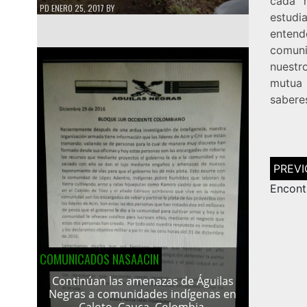
cada 
PD
ENERO 25, 2017
BY
estud
enten
comuni
nuestro
mutua 
sabere
Navega
de
entrad
Encontr
COMUNICADOS NASAACIN
Continúan las amenazas de Águilas
Negras a comunidades indígenas en
Caloto, Cauca, Colombia.