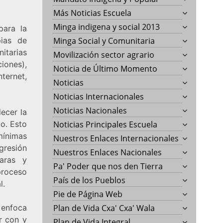
Más Noticias Escuela
Minga indigena y social 2013
para la
pias de
Minga Social y Comunitaria
tarias
Movilización sector agrario
iones),
Noticia de Último Momento
ternet,
Noticias
Noticias Internacionales
Noticias Nacionales
ecer la
io. Esto
Noticias Principales Escuela
mínimas
Nuestros Enlaces Internacionales
gresión
Nuestros Enlaces Nacionales
laras y
Pa' Poder que nos den Tierra
proceso
País de los Pueblos
l.
Pie de Página Web
 enfoca
Plan de Vida Cxa' Cxa' Wala
ar con y
Plan de Vida Integral