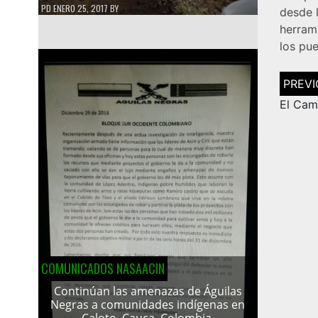
PD
ENERO 25, 2017
BY
desde 
herrami
los pu
Navega
de
entrad
El Cam
COMUNICADOS NASAACIN
Continúan las amenazas de Águilas
Negras a comunidades indígenas en
Caloto, Cauca, Colombia.