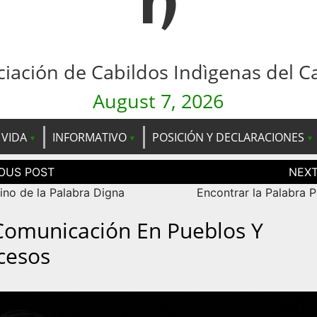
n
ciación de Cabildos Indìgenas del C
August 7, 2026
 VIDA
INFORMATIVO
POSICIÓN Y DECLARACIONES
ción
as
ino de la Palabra Digna
Encontrar la Palabra 
Comunicación En Pueblos Y
cesos