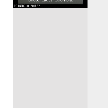
PD
ENERO 10, 2017
BY