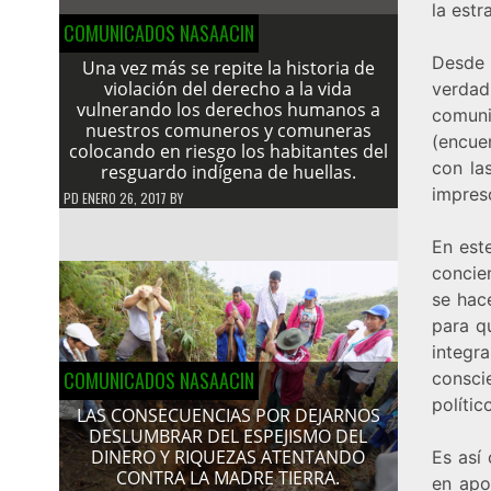
la estr
COMUNICADOS NASAACIN
Desde 
Una vez más se repite la historia de
violación del derecho a la vida
verdad
vulnerando los derechos humanos a
comun
nuestros comuneros y comuneras
(encue
colocando en riesgo los habitantes del
con la
resguardo indígena de huellas.
impreso
PD
ENERO 26, 2017
BY
En est
concien
se hac
para q
integr
COMUNICADOS NASAACIN
consci
polític
LAS CONSECUENCIAS POR DEJARNOS
DESLUMBRAR DEL ESPEJISMO DEL
DINERO Y RIQUEZAS ATENTANDO
Es así
CONTRA LA MADRE TIERRA.
en apor