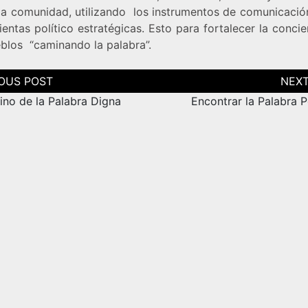
la comunidad, utilizando los instrumentos de comunicaci
entas político estratégicas. Esto para fortalecer la conci
eblos “caminando la palabra”.
ción
as
ino de la Palabra Digna
Encontrar la Palabra 