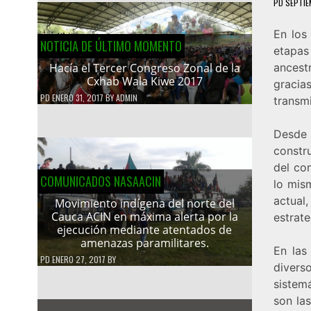
PD
SEPTIE
En los
NOTICIA DE ÚLTIMO MOMENTO
etapas
Hacía el Tercer Congreso Zonal de la
ancest
Cxhab Wala Kiwe 2017
gracia
PD
ENERO 31, 2017
BY
ADMIN
transmi
Desde 
constr
del co
COMUNICADOS NASAACIN
lo mis
actual
Movimiento indígena del norte del
Cauca ACIN en máxima alerta por la
estrate
ejecución mediante atentados de
amenazas paramilitares.
En las
PD
ENERO 27, 2017
BY
divers
sistem
son las