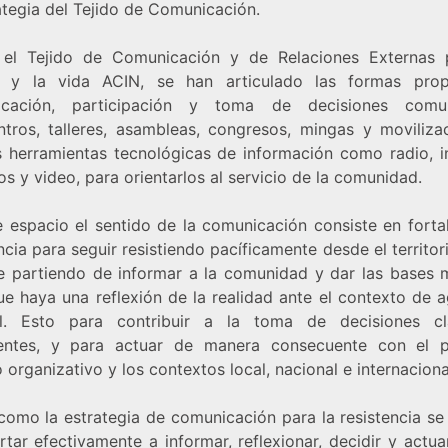
ategia del Tejido de Comunicación.
el Tejido de Comunicación y de Relaciones Externas 
 y la vida ACIN, se han articulado las formas pro
icación, participación y toma de decisiones comuni
ntros, talleres, asambleas, congresos, mingas y movilizac
s herramientas tecnológicas de información como radio, in
s y video, para orientarlos al servicio de la comunidad.
e espacio el sentido de la comunicación consiste en fortal
cia para seguir resistiendo pacíficamente desde el territor
e partiendo de informar a la comunidad y dar las bases 
ue haya una reflexión de la realidad ante el contexto de a
al. Esto para contribuir a la toma de decisiones c
entes, y para actuar de manera consecuente con el 
o organizativo y los contextos local, nacional e internaciona
 como la estrategia de comunicación para la resistencia se
tar efectivamente a informar, reflexionar, decidir y actu