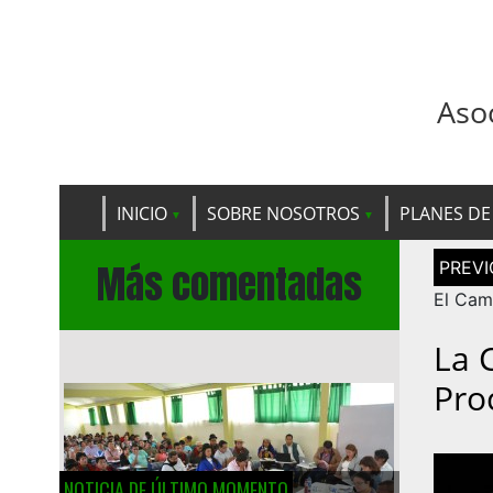
Aso
INICIO
SOBRE NOSOTROS
PLANES DE
Navega
Más comentadas
de
entrad
El Cam
La 
Pro
NOTICIA DE ÚLTIMO MOMENTO