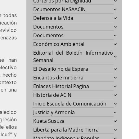
Corteros por la Dignidad
Dcumentos NASAACIN
n todas
Defensa a la Vida
icación
Documentos
rvivido
Documentos
señazas
Económico Ambiental
Editorial del Boletín Informativo
 se han
Semanal
lectivo
El Desafío no da Espera
a hecho
Encantos de mi tierra
ontexto
Enlaces Historial Pagina
 en una
Historia de ACIN
Inicio Escuela de Comunicación
alecido
Justicia y Armonía
gresión
Kueta Susuza
e ellos
Liberta para la Madre Tierra
Ulcué” y
Mandato Indígena y Popular