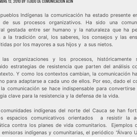
MBRE 13, 2010
BY
TEJIDO DE COMUNICACIÓN ACIN
 pueblos Indígenas la comunicación ha estado presente e
 de sus procesos organizativos. Ha sido una comun
ral gestada entre ser humano y la naturaleza que ha pe
s a la tradición oral, los saberes, los consejos y las en
tidas por los mayores a sus hijos y a sus nietos.
las organizaciones y los procesos, históricamente
uido estrategias de resistencia que parten del análisis co
ntexto. Y como los contextos cambian, la comunicación h
mo para adaptarse a cada uno de ellos. Por eso, dado el c
, la comunicación se hace indispensable para convertirse
gia clave para la resistencia y la defensa de la vida.
 comunidades indígenas del norte del Cauca se han fort
os espacios comunicativos orientados a resistir la a
ática contra los planes de vida comunitarios. Ejemplos d
 emisoras indígenas y comunitarias, el periódico “Álvaro 