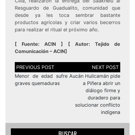
Cilia, realizaron la entrega del Saakhelu al
Resguardo de Guadualito, comunidad que
desde ya les toca sembrar bastante
productos agrícolas y criar varios becerros
para realizar el ritual el próximo año.
[
Fuente:
ACIN
] [
Autor: Tejido de
Comunicación – ACIN
]
Navegación
de
entradas
Menor de edad sufre
Aucán Huilcamán pide
graves quemaduras
a Piñera abrir un
diálogo firme y
duradero para
solucionar conflicto
indígena
BUSCAR