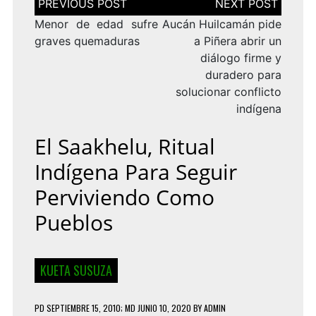
de
entradas
Menor de edad sufre
Aucán Huilcamán pide
graves quemaduras
a Piñera abrir un
diálogo firme y
duradero para
solucionar conflicto
indígena
El Saakhelu, Ritual
Indígena Para Seguir
Perviviendo Como
Pueblos
KUETA SUSUZA
PD
SEPTIEMBRE 15, 2010
; MD JUNIO 10, 2020
BY
ADMIN