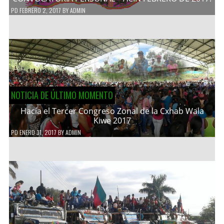
PD
FEBRERO 2, 2017
BY
ADMIN
NOTICIA DE ÚLTIMO MOMENTO
Hacía el Tercer Congreso Zonal de la Cxhab Wala
Kiwe 2017
PD
ENERO 31, 2017
BY
ADMIN