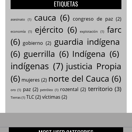
ETIQUETAS
cauca
(6)
congreso de paz
(2)
asesinato
(1)
ejército
(6)
farc
economía
(1)
explotación
(1)
(6)
guardia indígena
gobierno
(2)
(6)
guerrilla
(6)
Indígena
(6)
indígenas
(7)
justicia Propia
(6)
norte del Cauca
(6)
mujeres
(2)
territorio
(3)
paz
(2)
rozental
(2)
oro
(1)
petróleo
(1)
TLC
(2)
víctimas
(2)
Tierras
(1)