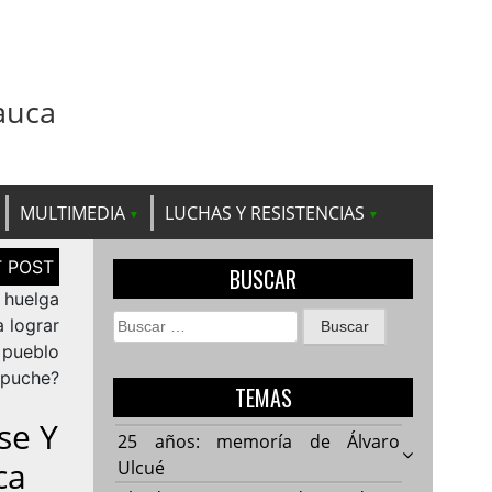
auca
MULTIMEDIA
LUCHAS Y RESISTENCIAS
BUSCAR
 huelga
Buscar:
 lograr
l pueblo
puche?
TEMAS
se Y
25 años: memoría de Álvaro
ca
Ulcué