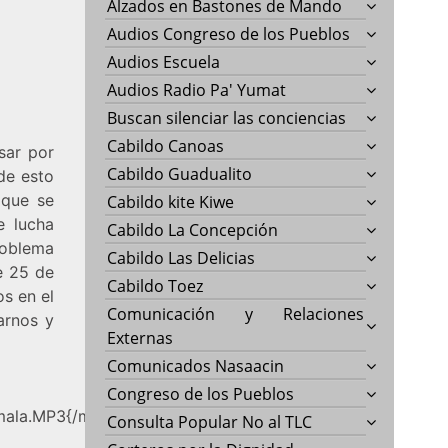
Alzados en Bastones de Mando
Audios Congreso de los Pueblos
Audios Escuela
Audios Radio Pa' Yumat
Buscan silenciar las conciencias
Cabildo Canoas
sar por
Cabildo Guadualito
de esto
 que se
Cabildo kite Kiwe
e lucha
Cabildo La Concepción
roblema
Cabildo Las Delicias
e 25 de
Cabildo Toez
s en el
Comunicación y Relaciones
arnos y
Externas
Comunicados Nasaacin
Congreso de los Pueblos
mala.MP3{/mp3remote}
Consulta Popular No al TLC