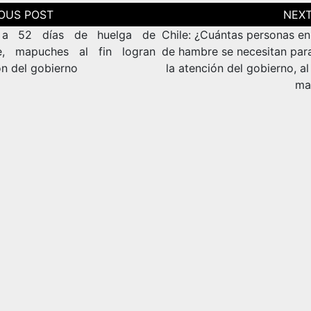
ción
as
: a 52 días de huelga de
Chile: ¿Cuántas personas en
e, mapuches al fin logran
de hambre se necesitan para
ón del gobierno
la atención del gobierno, a
ma