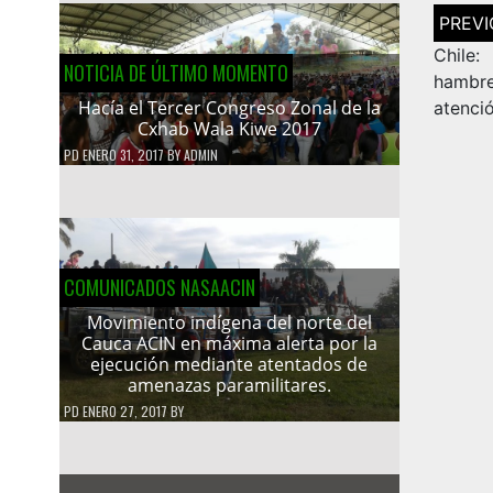
Navega
de
entrad
Chile
NOTICIA DE ÚLTIMO MOMENTO
hambr
Hacía el Tercer Congreso Zonal de la
atenci
Cxhab Wala Kiwe 2017
PD
ENERO 31, 2017
BY
ADMIN
COMUNICADOS NASAACIN
Movimiento indígena del norte del
Cauca ACIN en máxima alerta por la
ejecución mediante atentados de
amenazas paramilitares.
PD
ENERO 27, 2017
BY