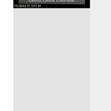
PD
ENERO 10, 2017
BY