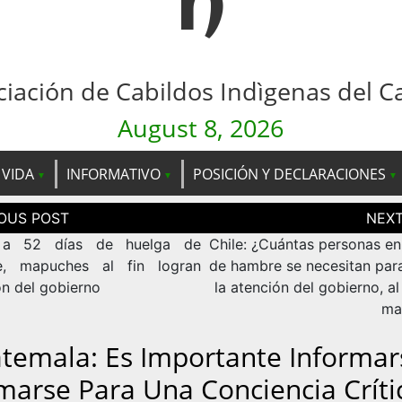
n
ciación de Cabildos Indìgenas del C
August 8, 2026
 VIDA
INFORMATIVO
POSICIÓN Y DECLARACIONES
ción
as
: a 52 días de huelga de
Chile: ¿Cuántas personas en
e, mapuches al fin logran
de hambre se necesitan para
ón del gobierno
la atención del gobierno, a
ma
temala: Es Importante Informar
marse Para Una Conciencia Críti