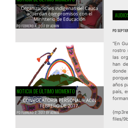
Organizaciones indígenas del Cauca
acuerdan compromisos con el
AUDIOS
Ministerio de Educación
PD
FEBRERO 4, 2017
BY
ADMIN
PD
SEPTIE
“En Gu
rostro
las or
han de
donde 
porque
años p
NOTICIA DE ÚLTIMO MOMENTO
país, 
formar
CONVOCATORIA PERSONAL – ACIN
FEBRERO DE 2017.
{mp3re
PD
FEBRERO 2, 2017
BY
ADMIN
files/