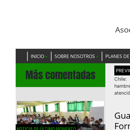
Aso
INICIO
SOBRE NOSOTROS
PLANES DE
Navega
Más comentadas
de
entrad
Chile
hambr
atenci
Gua
For
NOTICIA DE ÚLTIMO MOMENTO