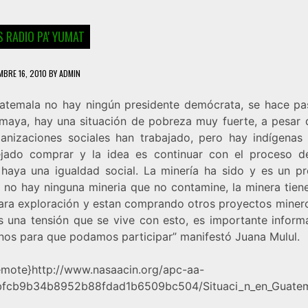
 RADIO PA' YUMAT
MBRE 16, 2010
BY
ADMIN
atemala no hay ningún presidente demócrata, se hace pa
 maya, hay una situación de pobreza muy fuerte, a pesar 
ganizaciones sociales han trabajado, pero hay indígenas
jado comprar y la idea es continuar con el proceso d
haya una igualdad social. La minería ha sido y es un p
 no hay ninguna mineria que no contamine, la minera tien
ara exploración y estan comprando otros proyectos minero
es una tensión que se vive con esto, es importante inform
nos para que podamos participar” manifestó Juana Mulul.
mote}http://www.nasaacin.org/apc-aa-
9bfcb9b34b8952b88fdad1b6509bc504/Situaci_n_en_Guate