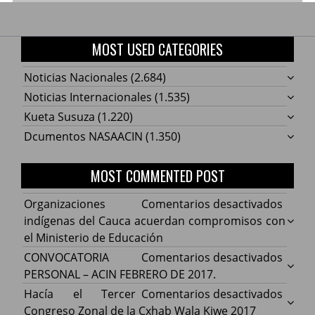
MOST USED CATEGORIES
Noticias Nacionales
(2.684)
Noticias Internacionales
(1.535)
Kueta Susuza
(1.220)
Dcumentos NASAACIN
(1.350)
MOST COMMENTED POST
en
Organizaciones
Comentarios desactivados
Organ
indígenas del Cauca acuerdan compromisos con
indíg
el Ministerio de Educación
del
en
CONVOCATORIA
Comentarios desactivados
Cauca
CONV
PERSONAL – ACIN FEBRERO DE 2017.
acuer
PERS
en
Hacía el Tercer
Comentarios desactivados
comp
–
Hacía
Congreso Zonal de la Cxhab Wala Kiwe 2017