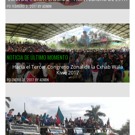
PD
FEBRERO 2, 2017
BY
ADMIN
NOTICIA DE ÚLTIMO MOMENTO
Hacía el Tercer Congreso Zonal de la Cxhab Wala
Kiwe 2017
PD
ENERO 31, 2017
BY
ADMIN