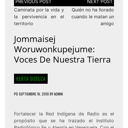
de
entradas
Caminata por la vida y
Quién no ha llorado
la pervivencia en el
cuando le matan un
territorio
amigo
Jommaisej
Woruwonkupejume:
Voces De Nuestra Tierra
KUETA SUSUZA
PD
SEPTIEMBRE 16, 2010
BY
ADMIN
Fortalecer la Red Indígena de Radio es el
propósito que se ha trazado el Instituto
Radiofónico Fe y Alegría en Venezuela. Con el