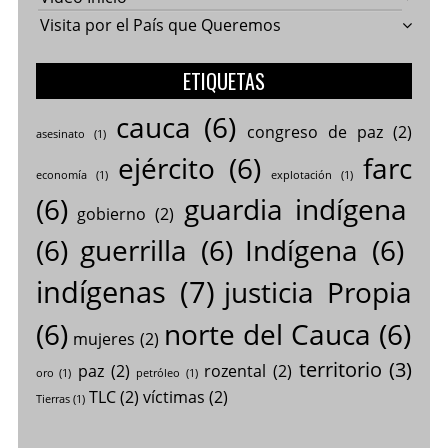
Visita por el País que Queremos
ETIQUETAS
cauca
(6)
congreso de paz
(2)
asesinato
(1)
ejército
(6)
farc
economía
(1)
explotación
(1)
(6)
guardia indígena
gobierno
(2)
(6)
guerrilla
(6)
Indígena
(6)
indígenas
(7)
justicia Propia
(6)
norte del Cauca
(6)
mujeres
(2)
territorio
(3)
paz
(2)
rozental
(2)
oro
(1)
petróleo
(1)
TLC
(2)
víctimas
(2)
Tierras
(1)