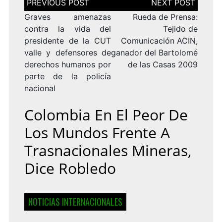
de
entradas
Graves amenazas
Rueda de Prensa:
contra la vida del
Tejido de
presidente de la CUT
Comunicación ACIN,
valle y defensores de
ganador del Bartolomé
derechos humanos por
de las Casas 2009
parte de la policía
nacional
Colombia En El Peor De
Los Mundos Frente A
Trasnacionales Mineras,
Dice Robledo
NOTICIAS INTERNACIONALES