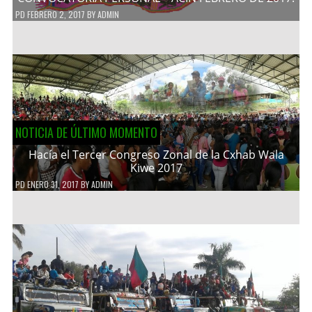
PD
FEBRERO 2, 2017
BY
ADMIN
NOTICIA DE ÚLTIMO MOMENTO
Hacía el Tercer Congreso Zonal de la Cxhab Wala
Kiwe 2017
PD
ENERO 31, 2017
BY
ADMIN