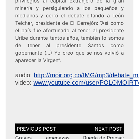
privilegios al capital extranjero de la gran
minería y persiguiendo a los pequeños y
medianos y cerró el debate citando a León
Teicher, presidente de El Cerrejón: “Así como
el país fue afortunado al tener al presidente
Uribe durante tantos años, también lo somos
de tener al presidente Santos como
gobernante (…) Yo creo que se nos volvió a
aparecer la Virgen”.
audio:
http://moir.org.co/IMG/mp3/debate_
video:
www.youtube.com/user/POLOMOIRT
Navegación
de
entradas
Graves amenazas
Rueda de Prensa: