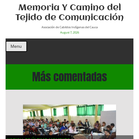
Memoria Y Camino del
Tejido de Comunicación
Asociación de Cabildos Indìgenas del Cauca
August 7, 2026
Menu
Más comentadas