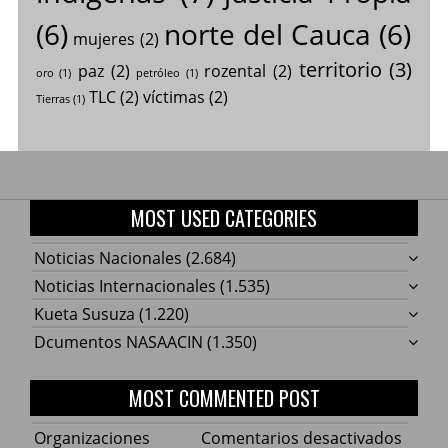
(6)
norte del Cauca
(6)
mujeres
(2)
territorio
(3)
paz
(2)
rozental
(2)
oro
(1)
petróleo
(1)
TLC
(2)
víctimas
(2)
Tierras
(1)
MOST USED CATEGORIES
Noticias Nacionales
(2.684)
Noticias Internacionales
(1.535)
Kueta Susuza
(1.220)
Dcumentos NASAACIN
(1.350)
MOST COMMENTED POST
en
Organizaciones
Comentarios desactivados