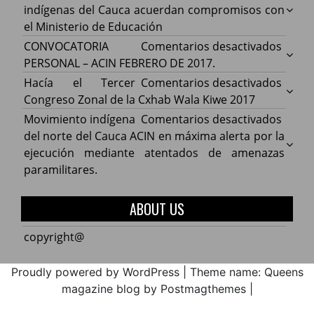
Organ
indígenas del Cauca acuerdan compromisos con
indíg
el Ministerio de Educación
del
en
CONVOCATORIA
Comentarios desactivados
Cauca
CONV
PERSONAL – ACIN FEBRERO DE 2017.
acuer
PERS
en
Hacía el Tercer
Comentarios desactivados
comp
–
Hacía
Congreso Zonal de la Cxhab Wala Kiwe 2017
con
ACIN
el
en
Movimiento indígena
Comentarios desactivados
el
FEBR
Terce
Movim
del norte del Cauca ACIN en máxima alerta por la
Minist
DE
Congr
indíg
ejecución mediante atentados de amenazas
de
2017.
Zonal
del
paramilitares.
Educa
de
norte
la
del
ABOUT US
Cxhab
Cauca
Wala
ACIN
copyright@
Kiwe
en
2017
máxi
Proudly powered by WordPress
|
Theme name: Queens
alerta
magazine blog by Postmagthemes
|
por