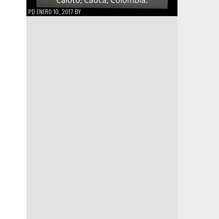
PD
ENERO 10, 2017
BY