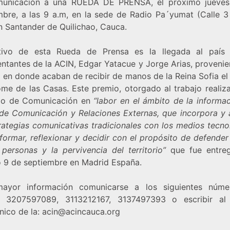
unicación a una RUEDA DE PRENSA, el próximo jueve
mbre, a las 9 a.m, en la sede de Radio Pa´yumat (Calle 3
n Santander de Quilichao, Cauca.
ivo de esta Rueda de Prensa es la llegada al país
entantes de la ACIN, Edgar Yatacue y Jorge Arias, provenie
 en donde acaban de recibir de manos de la Reina Sofia el
ome de las Casas. Este premio, otorgado al trabajo realiz
ido de Comunicación en
“labor en el ámbito de la informac
 de Comunicación y Relaciones Externas, que incorpora y a
trategias comunicativas tradicionales con los medios tecno
formar, reflexionar y decidir con el propósito de defender
 personas y la pervivencia del territorio”
que fue entre
 9 de septiembre en Madrid España.
ayor información comunicarse a los siguientes núm
r: 3207597089, 3113212167, 3137497393 o escribir al
nico de la: acin
@acincauca.org