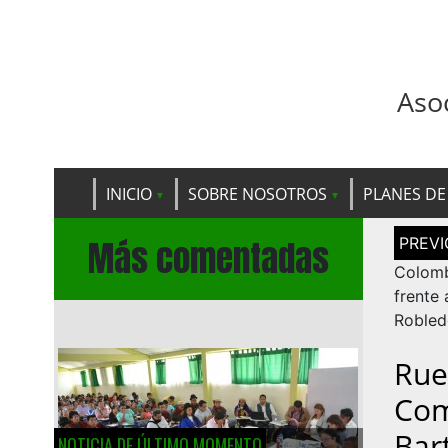
Aso
INICIO
SOBRE NOSOTROS
PLANES DE
Navega
Más comentadas
de
entrad
Colomb
frente 
Robled
Rue
Com
Bar
NOTICIA DE ÚLTIMO MOMENTO