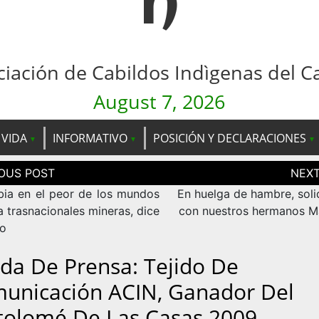
n
ciación de Cabildos Indìgenas del C
August 7, 2026
 VIDA
INFORMATIVO
POSICIÓN Y DECLARACIONES
ción
as
ia en el peor de los mundos
En huelga de hambre, soli
a trasnacionales mineras, dice
con nuestros hermanos 
o
da De Prensa: Tejido De
unicación ACIN, Ganador Del
tolomé De Las Casas 2009