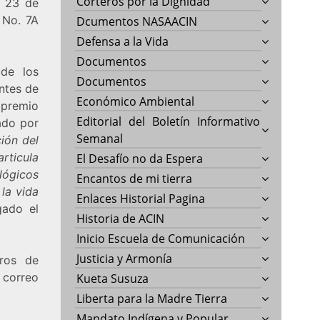
Corteros por la Dignidad
s 23 de
 No. 7A
Dcumentos NASAACIN
Defensa a la Vida
Documentos
 de los
Documentos
ntes de
Económico Ambiental
 premio
Editorial del Boletín Informativo
ado por
Semanal
ión del
rticula
El Desafío no da Espera
lógicos
Encantos de mi tierra
 la vida
Enlaces Historial Pagina
gado el
Historia de ACIN
Inicio Escuela de Comunicación
Justicia y Armonía
eros de
 correo
Kueta Susuza
Liberta para la Madre Tierra
Mandato Indígena y Popular