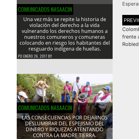
Espera
COMUNICADOS NASAACIN
Navega
Una vez más se repite la historia de
de
violación del derecho a la vida
entrad
Colomb
vulnerando los derechos humanos a
nuestros comuneros y comuneras
frente 
colocando en riesgo los habitantes del
Robled
resguardo indígena de huellas.
PD
ENERO 26, 2017
BY
COMUNICADOS NASAACIN
LAS CONSECUENCIAS POR DEJARNOS
DESLUMBRAR DEL ESPEJISMO DEL
DINERO Y RIQUEZAS ATENTANDO
CONTRA LA MADRE TIERRA.