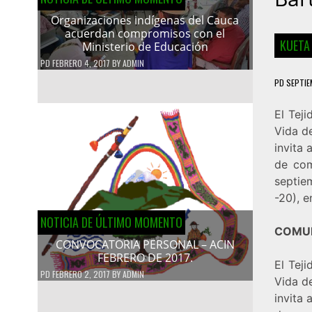
Organizaciones indígenas del Cauca
acuerdan compromisos con el
KUETA
Ministerio de Educación
PD
FEBRERO 4, 2017
BY
ADMIN
PD
SEPTIE
El Tej
Vida d
invita
de com
septie
-20), e
NOTICIA DE ÚLTIMO MOMENTO
COMUN
CONVOCATORIA PERSONAL – ACIN
FEBRERO DE 2017.
El Tej
PD
FEBRERO 2, 2017
BY
ADMIN
Vida d
invita