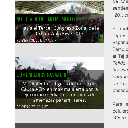
de com
septie
-20), e
NOTICIA DE ÚLTIMO MOMENTO
Hacía el Tercer Congreso Zonal de la
El mot
Cxhab Wala Kiwe 2017
repres
PD
ENERO 31, 2017
BY
ADMIN
España
Bartol
el Tej
Tejido
las es
COMUNICADOS NASAACIN
para in
de las
Movimiento indígena del norte del
Cauca ACIN en máxima alerta por la
pasado
ejecución mediante atentados de
amenazas paramilitares.
Para m
PD
ENERO 27, 2017
BY
celula
eléctro