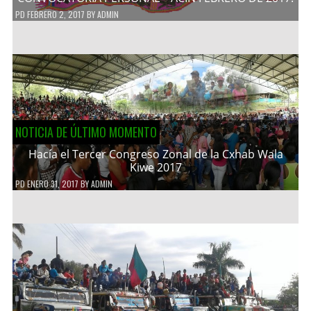
PD
FEBRERO 2, 2017
BY
ADMIN
NOTICIA DE ÚLTIMO MOMENTO
Hacía el Tercer Congreso Zonal de la Cxhab Wala
Kiwe 2017
PD
ENERO 31, 2017
BY
ADMIN