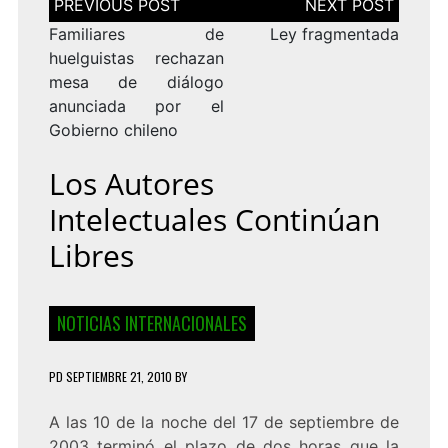
de
entradas
Familiares de
Ley fragmentada
huelguistas rechazan
mesa de diálogo
anunciada por el
Gobierno chileno
Los Autores
Intelectuales Continúan
Libres
NOTICIAS INTERNACIONALES
PD
SEPTIEMBRE 21, 2010
BY
A las 10 de la noche del 17 de septiembre de
2003 terminó el plazo de dos horas que la