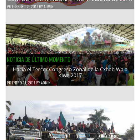
PD
FEBRERO 2, 2017
BY
ADMIN
NOTICIA DE ÚLTIMO MOMENTO
Hacía el Tercer Congreso Zonal de la Cxhab Wala
Kiwe 2017
PD
ENERO 31, 2017
BY
ADMIN