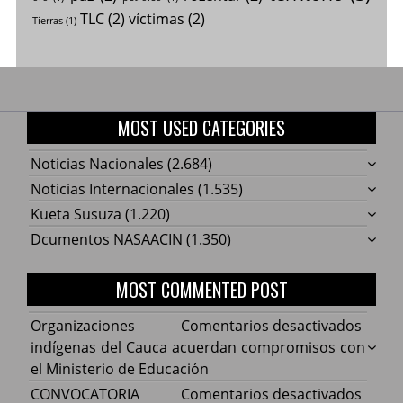
TLC
(2)
víctimas
(2)
Tierras
(1)
MOST USED CATEGORIES
Noticias Nacionales
(2.684)
Noticias Internacionales
(1.535)
Kueta Susuza
(1.220)
Dcumentos NASAACIN
(1.350)
MOST COMMENTED POST
en
Organizaciones
Comentarios desactivados
Organ
indígenas del Cauca acuerdan compromisos con
indíg
el Ministerio de Educación
del
en
CONVOCATORIA
Comentarios desactivados