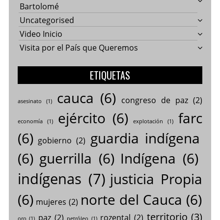
Bartolomé
Uncategorised
Video Inicio
Visita por el País que Queremos
ETIQUETAS
cauca
(6)
congreso de paz
(2)
asesinato
(1)
ejército
(6)
farc
economía
(1)
explotación
(1)
(6)
guardia indígena
gobierno
(2)
(6)
guerrilla
(6)
Indígena
(6)
indígenas
(7)
justicia Propia
(6)
norte del Cauca
(6)
mujeres
(2)
territorio
(3)
paz
(2)
rozental
(2)
oro
(1)
petróleo
(1)