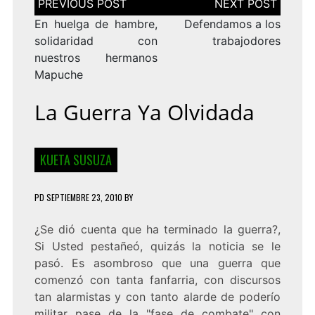
de
entradas
En huelga de hambre,
Defendamos a los
solidaridad con
trabajodores
nuestros hermanos
Mapuche
La Guerra Ya Olvidada
KUETA SUSUZA
PD
SEPTIEMBRE 23, 2010
BY
¿Se dió cuenta que ha terminado la guerra?,
Si Usted pestañeó, quizás la noticia se le
pasó. Es asombroso que una guerra que
comenzó con tanta fanfarria, con discursos
tan alarmistas y con tanto alarde de poderío
militar pase de la "fase de combate" con