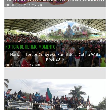
PD
FEBRERO 2, 2017
BY
ADMIN
NOTICIA DE ÚLTIMO MOMENTO
Hacía el Tercer Congreso Zonal de la Cxhab Wala
Kiwe 2017
PD
ENERO 31, 2017
BY
ADMIN