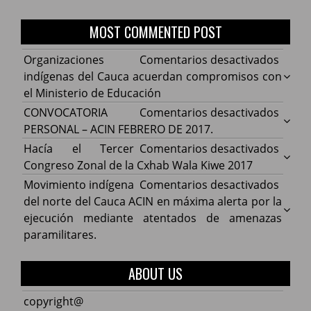
MOST COMMENTED POST
en
Organizaciones
Comentarios desactivados
Organ
indígenas del Cauca acuerdan compromisos con
indíg
el Ministerio de Educación
del
en
CONVOCATORIA
Comentarios desactivados
Cauca
CONV
PERSONAL – ACIN FEBRERO DE 2017.
acuer
PERS
en
Hacía el Tercer
Comentarios desactivados
comp
–
Hacía
Congreso Zonal de la Cxhab Wala Kiwe 2017
con
ACIN
el
en
Movimiento indígena
Comentarios desactivados
el
FEBR
Terce
Movim
del norte del Cauca ACIN en máxima alerta por la
Minist
DE
Congr
indíg
ejecución mediante atentados de amenazas
de
2017.
Zonal
del
paramilitares.
Educa
de
norte
la
del
ABOUT US
Cxhab
Cauca
Wala
ACIN
copyright@