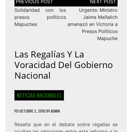
de
entradas
Solidaridad con los
Urgente: Ministro
presos políticos
Jaime Mañalich
Mapuches
amenazó en Victoria a
Presos Políticos
Mapuche
Las Regalías Y La
Voracidad Del Gobierno
Nacional
NOTICIAS NACIONALES
PD
OCTUBRE 2, 2010
BY
ADMIN
Resalta que en el debate sobre regalías se
ocultan las relaciones entre esta reforma a la