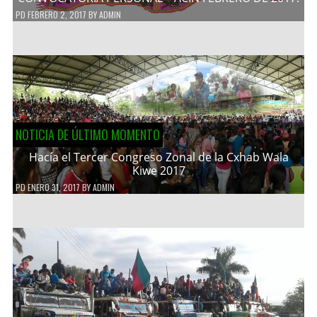
PD
FEBRERO 2, 2017
BY
ADMIN
NOTICIA DE ÚLTIMO MOMENTO
Hacía el Tercer Congreso Zonal de la Cxhab Wala
Kiwe 2017
PD
ENERO 31, 2017
BY
ADMIN