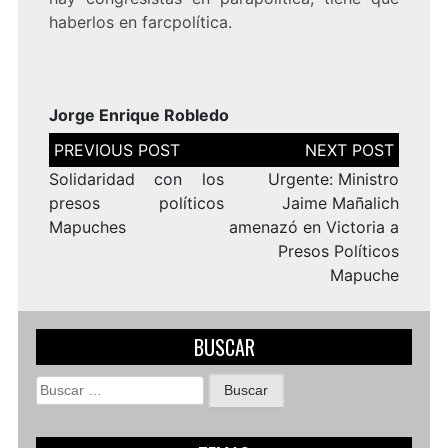
haberlos en farcpolítica.
Jorge Enrique Robledo
Navegación
de
entradas
Solidaridad con los
Urgente: Ministro
presos políticos
Jaime Mañalich
Mapuches
amenazó en Victoria a
Presos Políticos
Mapuche
BUSCAR
Buscar: