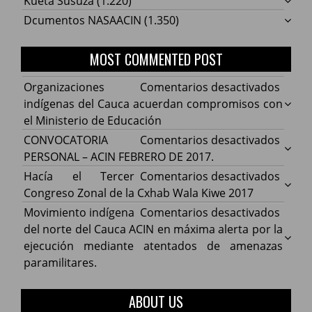
Kueta Susuza
(1.220)
Dcumentos NASAACIN
(1.350)
MOST COMMENTED POST
en
Organizaciones
Comentarios desactivados
Organ
indígenas del Cauca acuerdan compromisos con
indíg
el Ministerio de Educación
del
en
CONVOCATORIA
Comentarios desactivados
Cauca
CONV
PERSONAL – ACIN FEBRERO DE 2017.
acuer
PERS
en
Hacía el Tercer
Comentarios desactivados
comp
–
Hacía
Congreso Zonal de la Cxhab Wala Kiwe 2017
con
ACIN
el
en
Movimiento indígena
Comentarios desactivados
el
FEBR
Terce
Movim
del norte del Cauca ACIN en máxima alerta por la
Minist
DE
Congr
indíg
ejecución mediante atentados de amenazas
de
2017.
Zonal
del
paramilitares.
Educa
de
norte
la
del
ABOUT US
Cxhab
Cauca