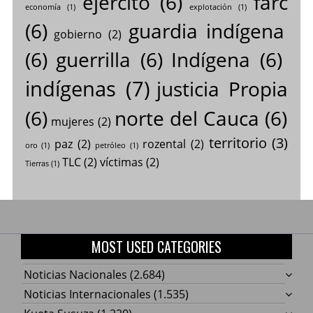
ejército
(6)
farc
economía
(1)
explotación
(1)
(6)
guardia indígena
gobierno
(2)
(6)
guerrilla
(6)
Indígena
(6)
indígenas
(7)
justicia Propia
(6)
norte del Cauca
(6)
mujeres
(2)
territorio
(3)
paz
(2)
rozental
(2)
oro
(1)
petróleo
(1)
TLC
(2)
víctimas
(2)
Tierras
(1)
MOST USED CATEGORIES
Noticias Nacionales
(2.684)
Noticias Internacionales
(1.535)