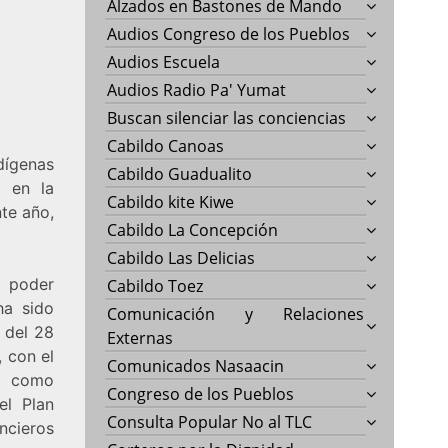
Alzados en Bastones de Mando
Audios Congreso de los Pueblos
Audios Escuela
Audios Radio Pa' Yumat
Buscan silenciar las conciencias
Cabildo Canoas
ígenas
Cabildo Guadualito
, en la
Cabildo kite Kiwe
te año,
Cabildo La Concepción
Cabildo Las Delicias
e poder
Cabildo Toez
ha sido
Comunicación y Relaciones
o del 28
Externas
, con el
Comunicados Nasaacin
o como
Congreso de los Pueblos
el Plan
Consulta Popular No al TLC
cieros