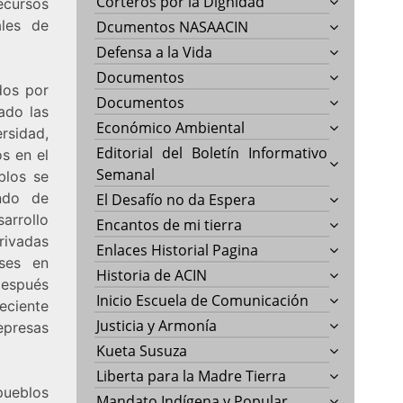
Corteros por la Dignidad
ecursos
ales de
Dcumentos NASAACIN
Defensa a la Vida
Documentos
dos por
Documentos
ado las
Económico Ambiental
rsidad,
Editorial del Boletín Informativo
s en el
Semanal
blos se
ndo de
El Desafío no da Espera
arrollo
Encantos de mi tierra
rivadas
Enlaces Historial Pagina
íses en
Historia de ACIN
después
Inicio Escuela de Comunicación
eciente
Justicia y Armonía
epresas
Kueta Susuza
Liberta para la Madre Tierra
pueblos
Mandato Indígena y Popular