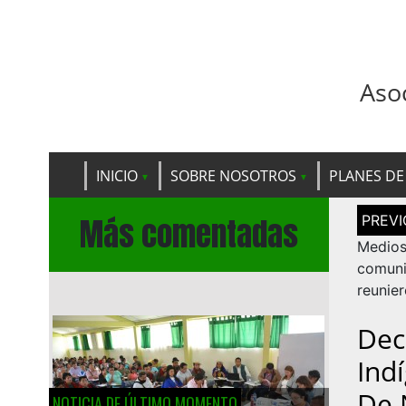
Aso
INICIO
SOBRE NOSOTROS
PLANES DE
Navega
Más comentadas
de
entrad
Medi
comuni
reunie
Dec
Ind
De 
NOTICIA DE ÚLTIMO MOMENTO