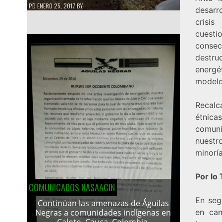
PD
ENERO 25, 2017
BY
desarr
crisi
cuesti
conse
destru
energé
modelo
Recalc
étnic
comuni
nuestr
minorí
Por lo
COMUNICADOS NASAACIN
En seg
Continúan las amenazas de Águilas
en cam
Negras a comunidades indígenas en
Caloto, Cauca, Colombia.