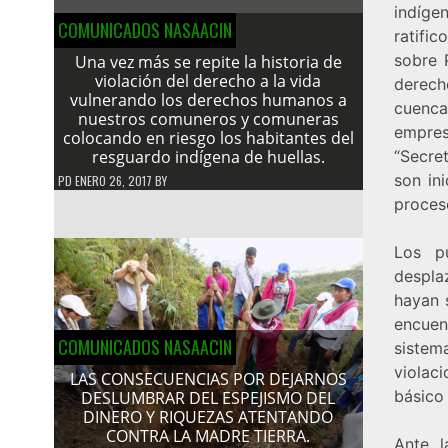
indíge
COMUNICADOS NASAACIN
ratifi
sobre 
Una vez más se repite la historia de
violación del derecho a la vida
derech
vulnerando los derechos humanos a
cuenc
nuestros comuneros y comuneras
empres
colocando en riesgo los habitantes del
resguardo indígena de huellas.
“Secre
son in
PD
ENERO 26, 2017
BY
proceso
Los p
despla
hayan 
encuen
COMUNICADOS NASAACIN
sistema
violac
LAS CONSECUENCIAS POR DEJARNOS
básico 
DESLUMBRAR DEL ESPEJISMO DEL
DINERO Y RIQUEZAS ATENTANDO
CONTRA LA MADRE TIERRA.
Ante l