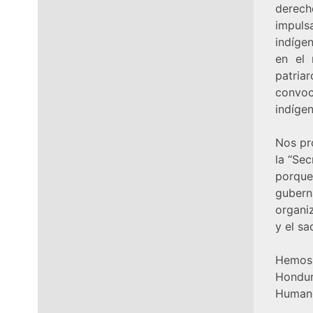
derech
impulsa
indíge
en el 
patria
convoc
indíge
Nos pr
la “Sec
porque
guberna
organi
y el sa
Hemos 
Hondur
Human