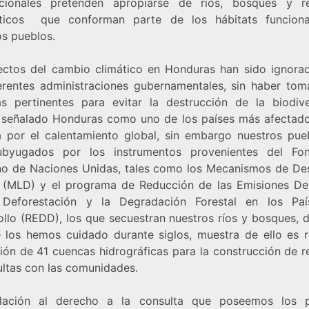
acionales pretenden apropiarse de ríos, bosques y r
ticos que conforman parte de los hábitats funcion
os pueblos.
ectos del cambio climático en Honduras han sido ignora
ferentes administraciones gubernamentales, sin haber tom
s pertinentes para evitar la destrucción de la biodive
 señalado Honduras como uno de los países más afectado
a por el calentamiento global, sin embargo nuestros pue
ubyugados por los instrumentos provenientes del Fo
o de Naciones Unidas, tales como los Mecanismos de Des
 (MLD) y el programa de Reducción de las Emisiones De
Deforestación y la Degradación Forestal en los Pa
ollo (REDD), los que secuestran nuestros ríos y bosques, 
 los hemos cuidado durante siglos, muestra de ello es r
ión de 41 cuencas hidrográficas para la construcción de r
ultas con las comunidades.
lación al derecho a la consulta que poseemos los 