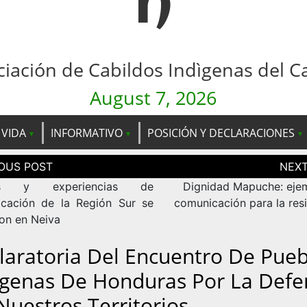
n
ciación de Cabildos Indìgenas del C
August 7, 2026
 VIDA
INFORMATIVO
POSICIÓN Y DECLARACIONES
ción
as
os y experiencias de
Dignidad Mapuche: eje
cación de la Región Sur se
comunicación para la resi
ron en Neiva
laratoria Del Encuentro De Pueb
ígenas De Honduras Por La Defe
Nuestros Territorios