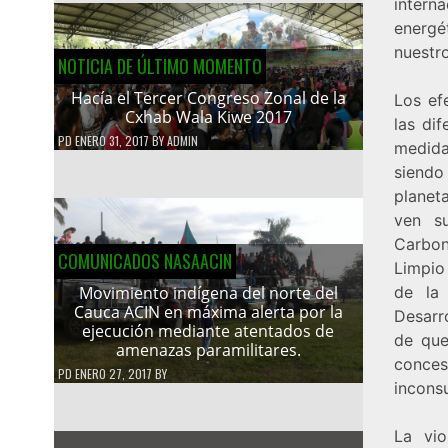
intern
energé
nuestr
NOTICIA DE ÚLTIMO MOMENTO
Hacía el Tercer Congreso Zonal de la
Los ef
Cxhab Wala Kiwe 2017
las di
PD
ENERO 31, 2017
BY
ADMIN
medida
siendo
planet
ven s
Carbon
COMUNICADOS NASAACIN
Limpio
de la 
Movimiento indígena del norte del
Cauca ACIN en máxima alerta por la
Desarr
ejecución mediante atentados de
de que
amenazas paramilitares.
conces
PD
ENERO 27, 2017
BY
incons
La vio