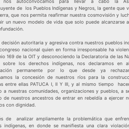
, nos autoconvocamos para llevar a cabo la As
tuyente de los Pueblos Indígenas y Negros, la gente que 
ierra, que nos permita reafirmar nuestra cosmovisión y luc
uir un nuevo modelo de vida que solo puede alcanzarse a
efundación.
 decisión autoritaria y agresiva contra nuestros pueblos i
 congreso nacional quien en forma irresponsable ha violen
io 169 de la OIT y desconociendo la Declaratoria de las N
 sobre los derechos indígenas, nos declaramos en a
ización permanente por lo que desde ya rechaz
amos la concesión de nuestros ríos para la construc
as entre ellas PATUCA I, II Y III, y al mismo tiempo hac
o a nuestras comunidades, organizaciones y pueblos, a se
o de nuestros ancestros de entrar en rebeldía a ejercer n
os con dignidad.
s de analizar ampliamente la problemática que enfren
s indígenas, en donde se manifiesta una clara violació