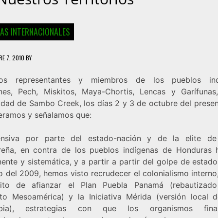
IAS INTERNACIONALES
E 7, 2010
BY
dos representantes y miembros de los pueblos ind
nes, Pech, Miskitos, Maya-Chortis, Lencas y Garífunas
dad de Sambo Creek, los días 2 y 3 de octubre del presen
eramos y señalamos que:
nsiva por parte del estado-nación y de la elite d
eña, en contra de los pueblos indígenas de Honduras 
nte y sistemática, y a partir a partir del golpe de estad
o del 2009, hemos visto recrudecer el colonialismo interno
sito de afianzar el Plan Puebla Panamá (rebautizad
to Mesoamérica) y la Iniciativa Mérida (versión local d
bia), estrategias con que los organismos finan