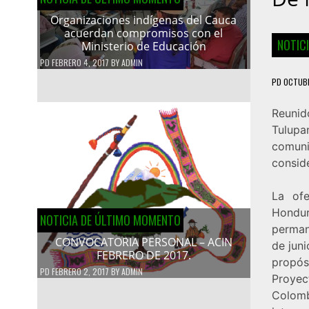
Organizaciones indígenas del Cauca
acuerdan compromisos con el
NOTIC
Ministerio de Educación
PD
FEBRERO 4, 2017
BY
ADMIN
PD
OCTUBR
Reuni
Tulupa
comuni
consid
La ofe
Hondur
NOTICIA DE ÚLTIMO MOMENTO
permane
CONVOCATORIA PERSONAL – ACIN
de juni
FEBRERO DE 2017.
propó
PD
FEBRERO 2, 2017
BY
ADMIN
Proyec
Colom