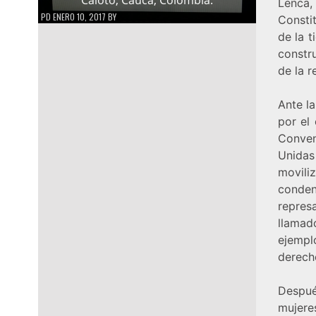
Lenca
PD
ENERO 10, 2017
BY
Consti
de la t
constr
de la r
Ante la
por el
Conven
Unidas
movil
conden
repres
llamad
ejempl
derech
Despué
mujere