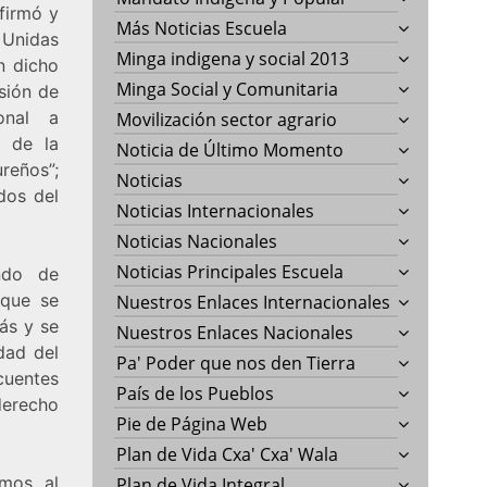
firmó y
Más Noticias Escuela
 Unidas
Minga indigena y social 2013
n dicho
Minga Social y Comunitaria
sión de
onal a
Movilización sector agrario
n de la
Noticia de Último Momento
reños”;
Noticias
dos del
Noticias Internacionales
Noticias Nacionales
Noticias Principales Escuela
ndo de
 que se
Nuestros Enlaces Internacionales
ás y se
Nuestros Enlaces Nacionales
dad del
Pa' Poder que nos den Tierra
ecuentes
País de los Pueblos
derecho
Pie de Página Web
Plan de Vida Cxa' Cxa' Wala
emos al
Plan de Vida Integral