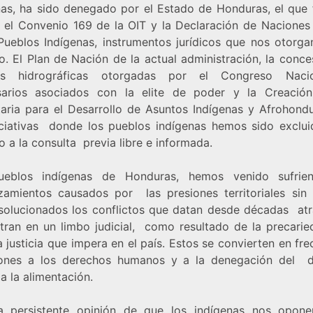
nas, ha sido denegado por el Estado de Honduras, el que 
co el Convenio 169 de la OIT y la Declaración de Naciones
Pueblos Indígenas, instrumentos jurídicos que nos otorga
o. El Plan de Nación de la actual administración, la conce
as hidrográficas otorgadas por el Congreso Naci
arios asociados con la elite de poder y la Creació
taria para el Desarrollo de Asuntos Indígenas y Afrohondu
iciativas donde los pueblos indígenas hemos sido exclui
 a la consulta previa libre e informada.
ueblos indígenas de Honduras, hemos venido sufrie
zamientos causados por las presiones territoriales sin
solucionados los conflictos que datan desde décadas atr
tran en un limbo judicial, como resultado de la precarie
 justicia que impera en el país. Estos se convierten en fr
iones a los derechos humanos y a la denegación del 
a la alimentación.
a persistente opinión de que los indígenas nos opon