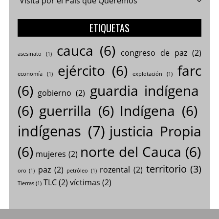
Visita por el País que Queremos
ETIQUETAS
cauca
(6)
congreso de paz
(2)
asesinato
(1)
ejército
(6)
farc
economía
(1)
explotación
(1)
(6)
guardia indígena
gobierno
(2)
(6)
guerrilla
(6)
Indígena
(6)
indígenas
(7)
justicia Propia
(6)
norte del Cauca
(6)
mujeres
(2)
territorio
(3)
paz
(2)
rozental
(2)
oro
(1)
petróleo
(1)
TLC
(2)
víctimas
(2)
Tierras
(1)