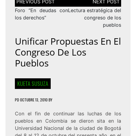
de
entradas
Foro “En deudas con
Lectura estratégica del
los derechos”
congreso de los
pueblos
Unificar Propuestas En El
Congreso De Los
Pueblos
KUETA SUSUZA
PD
OCTUBRE 13, 2010
BY
Con el fin de continuar las luchas de los
pueblos en Colombia se dieron sita en la
Universidad Nacional de la ciudad de Bogotá
del 8 al 12 de octubre del presenta año, en el