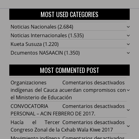
MOST USED CATEGORIES
Noticias Nacionales
(2.684)
Noticias Internacionales
(1.535)
Kueta Susuza
(1.220)
Dcumentos NASAACIN
(1.350)
MOST COMMENTED POST
en
Organizaciones
Comentarios desactivados
Organ
indígenas del Cauca acuerdan compromisos con
indíg
el Ministerio de Educación
del
en
CONVOCATORIA
Comentarios desactivados
Cauca
CONV
PERSONAL – ACIN FEBRERO DE 2017.
acuer
PERS
en
Hacía el Tercer
Comentarios desactivados
comp
–
Hacía
Congreso Zonal de la Cxhab Wala Kiwe 2017
con
ACIN
el
en
Movimiento indígena
Comentarios desactivados