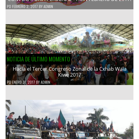
PD
FEBRERO 2, 2017
BY
ADMIN
NOTICIA DE ÚLTIMO MOMENTO
Hacía el Tercer Congreso Zonal de la Cxhab Wala
Kiwe 2017
PD
ENERO 31, 2017
BY
ADMIN