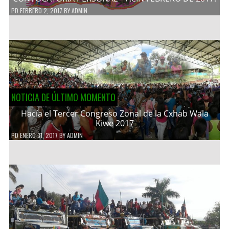
PD
FEBRERO 2, 2017
BY
ADMIN
NOTICIA DE ÚLTIMO MOMENTO
Hacía el Tercer Congreso Zonal de la Cxhab Wala
Kiwe 2017
PD
ENERO 31, 2017
BY
ADMIN