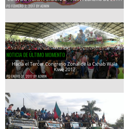
PD
FEBRERO 2, 2017
BY
ADMIN
NOTICIA DE ÚLTIMO MOMENTO
Hacía el Tercer Congreso Zonal de la Cxhab Wala
Kiwe 2017
PD
ENERO 31, 2017
BY
ADMIN