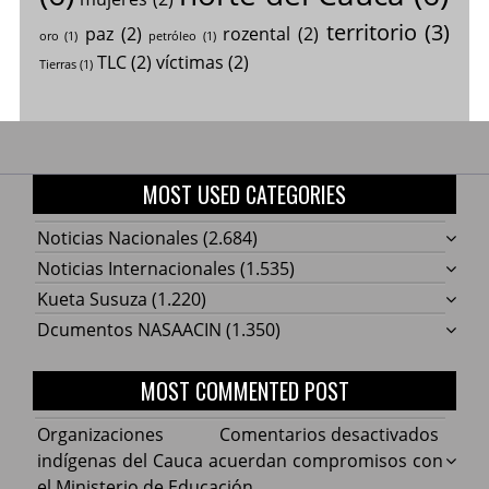
territorio
(3)
paz
(2)
rozental
(2)
oro
(1)
petróleo
(1)
TLC
(2)
víctimas
(2)
Tierras
(1)
MOST USED CATEGORIES
Noticias Nacionales
(2.684)
Noticias Internacionales
(1.535)
Kueta Susuza
(1.220)
Dcumentos NASAACIN
(1.350)
MOST COMMENTED POST
en
Organizaciones
Comentarios desactivados
Organ
indígenas del Cauca acuerdan compromisos con
indíg
el Ministerio de Educación