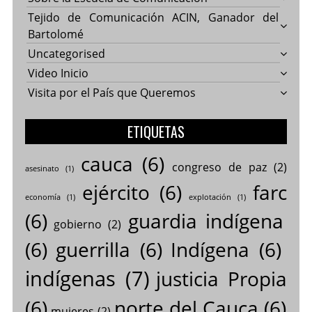
Tejido de Comunicación ACIN, Ganador del
Bartolomé
Uncategorised
Video Inicio
Visita por el País que Queremos
ETIQUETAS
cauca
(6)
congreso de paz
(2)
asesinato
(1)
ejército
(6)
farc
economía
(1)
explotación
(1)
(6)
guardia indígena
gobierno
(2)
(6)
guerrilla
(6)
Indígena
(6)
indígenas
(7)
justicia Propia
(6)
norte del Cauca
(6)
mujeres
(2)