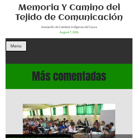
Memoria Y Camino del
Tejido de Comunicación
Asociación de Cabildos Indìgenas del Cauca
August 7, 2026
Menu
Más comentadas