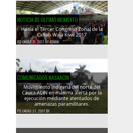
NOTICIA DE ÚLTIMO MOMENTO
Hacía el Tercer Congreso Zonal de la
Cxhab Wala Kiwe 2017
PD
ENERO 31, 2017
BY
ADMIN
COMUNICADOS NASAACIN
Movimiento indígena del norte del
Cauca ACIN en máxima alerta por la
ejecución mediante atentados de
amenazas paramilitares.
PD
ENERO 27, 2017
BY