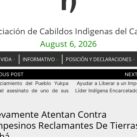
n
ciación de Cabildos Indìgenas del C
August 6, 2026
 VIDA
INFORMATIVO
POSICIÓN Y DECLARACIONES
ción
as
ciamiento del Pueblo Yukpa
Ayudar a Liberar a un Imp
el asesinato de uno de sus
Líder Indígena Encarcelado
vamente Atentan Contra
pesinos Reclamantes De Tierra
bá