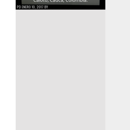
PD
ENERO 10, 2017
BY