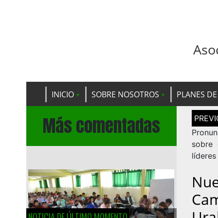
Aso
INICIO
SOBRE NOSOTROS
PLANES DE
Navega
Más comentadas
de
entrad
Pronun
sobre 
líderes
Nue
Cam
Ura
NOTICIA DE ÚLTIMO MOMENTO