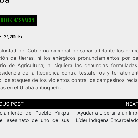
NTOS NASAACIN
E 27, 2010
BY
voluntad del Gobierno nacional de sacar adelante los proc
ución de tierras, ni los enérgicos pronunciamientos por pa
erio de Agricultura; ni siquiera las denuncias formuladas
esidencia de la República contra testaferros y terratenien
o los ataques de los violentos contra los campesinos recl
ras en el Urabá antioqueño.
ción
as
ciamiento del Pueblo Yukpa
Ayudar a Liberar a un Imp
el asesinato de uno de sus
Líder Indígena Encarcelado