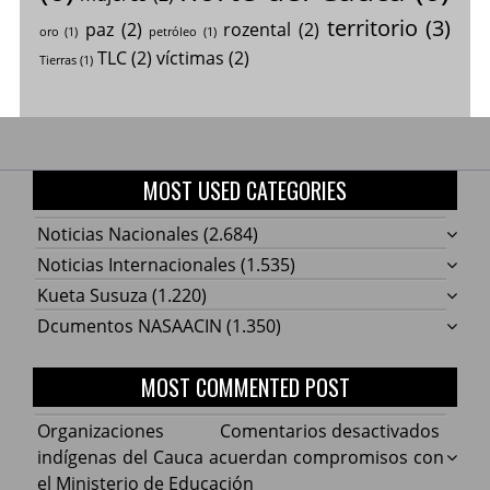
territorio
(3)
paz
(2)
rozental
(2)
oro
(1)
petróleo
(1)
TLC
(2)
víctimas
(2)
Tierras
(1)
MOST USED CATEGORIES
Noticias Nacionales
(2.684)
Noticias Internacionales
(1.535)
Kueta Susuza
(1.220)
Dcumentos NASAACIN
(1.350)
MOST COMMENTED POST
en
Organizaciones
Comentarios desactivados
Organ
indígenas del Cauca acuerdan compromisos con
indíg
el Ministerio de Educación