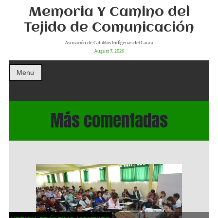
Memoria Y Camino del
Tejido de Comunicación
Asociación de Cabildos Indìgenas del Cauca
August 7, 2026
Menu
Más comentadas