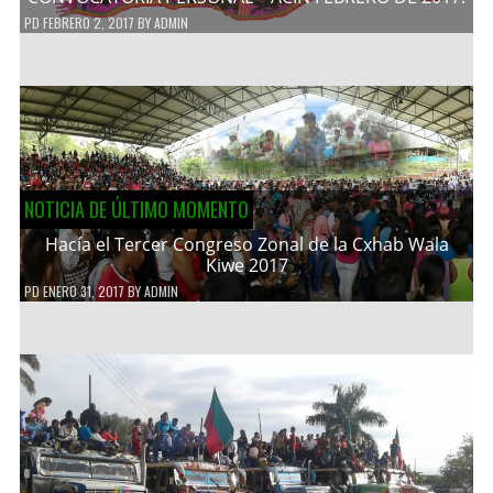
PD
FEBRERO 2, 2017
BY
ADMIN
NOTICIA DE ÚLTIMO MOMENTO
Hacía el Tercer Congreso Zonal de la Cxhab Wala
Kiwe 2017
PD
ENERO 31, 2017
BY
ADMIN