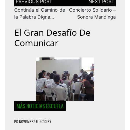
de
entradas
Continúa el Camino de
Concierto Solidario –
la Palabra Digna…
Sonora Mandinga
El Gran Desafío De
Comunicar
MÁS NOTICIAS ESCUELA
PD
NOVIEMBRE 9, 2010
BY