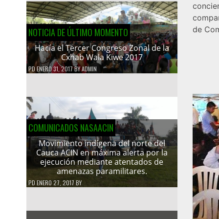
concie
compar
de Com
NOTICIA DE ÚLTIMO MOMENTO
Hacía el Tercer Congreso Zonal de la
Cxhab Wala Kiwe 2017
PD
ENERO 31, 2017
BY
ADMIN
COMUNICADOS NASAACIN
Movimiento indígena del norte del
Cauca ACIN en máxima alerta por la
ejecución mediante atentados de
amenazas paramilitares.
PD
ENERO 27, 2017
BY