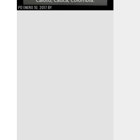
PD
ENERO 10, 2017
BY