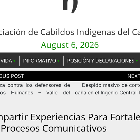
n
ciación de Cabildos Indìgenas del C
August 6, 2026
 VIDA
INFORMATIVO
POSICIÓN Y DECLARACIONES
ción
as
a contra los defensores de
Despido masivo de cort
hos Humanos – Valle del
caña en el Ingenio Central
partir Experiencias Para Fortal
 Procesos Comunicativos