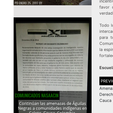
incent
PD
ENERO 25, 2017
BY
favor 
verdad
Todo l
interc
para t
Comuni
la espi
fortale
Escuel
Navega
de
entrad
Amenaz
Derec
COMUNICADOS NASAACIN
Cauca
Continúan las amenazas de Águilas
Negras a comunidades indígenas en
Caloto, Cauca, Colombia.