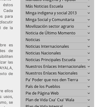
stos
Más Noticias Escuela
. Cada
Minga indigena y social 2013
es para
Minga Social y Comunitaria
iscutir
Movilización sector agrario
l de la
Noticia de Último Momento
Noticias
mbre es
Noticias Internacionales
des de
Noticias Nacionales
biliten
Noticias Principales Escuela
izar las
Nuestros Enlaces Internacionales
 AYALA,
Nuestros Enlaces Nacionales
exto de
Pa' Poder que nos den Tierra
País de los Pueblos
e ellos
Pie de Página Web
: usos,
Plan de Vida Cxa' Cxa' Wala
smo, se
Plan de Vida Integral