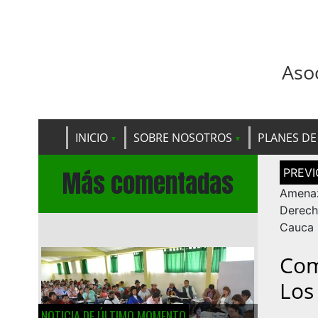
Aso
INICIO
SOBRE NOSOTROS
PLANES DE
Navega
Más comentadas
de
entrad
Amenaz
Derec
Cauca
Com
Los
NOTICIA DE ÚLTIMO MOMENTO