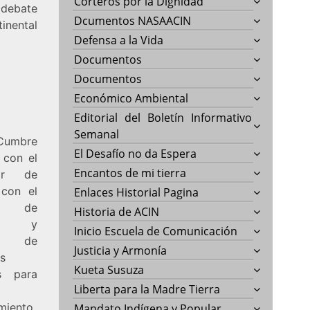
Corteros por la Dignidad
 debate
Dcumentos NASAACIN
inental
Defensa a la Vida
Documentos
Documentos
Económico Ambiental
Editorial del Boletín Informativo
Semanal
mbre
El Desafío no da Espera
 con el
Encantos de mi tierra
tir de
 con el
Enlaces Historial Pagina
vo de
Historia de ACIN
er y
Inicio Escuela de Comunicación
er de
Justicia y Armonía
es
Kueta Susuza
s para
Liberta para la Madre Tierra
imiento
Mandato Indígena y Popular