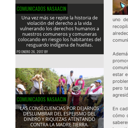
COMUNICADOS NASAACIN
Una vez más se repite la historia de
uno de
violación del derecho a la vida
recopi
vulnerando los derechos humanos a
alrede
nuestros comuneros y comuneras
colocando en riesgo los habitantes del
comuni
resguardo indígena de huellas.
PD
ENERO 26, 2017
BY
Además
promo
comuni
estar e
proble
pero t
agresió
COMUNICADOS NASAACIN
LAS CONSECUENCIAS POR DEJARNOS
En cad
DESLUMBRAR DEL ESPEJISMO DEL
cómo c
DINERO Y RIQUEZAS ATENTANDO
sabere
CONTRA LA MADRE TIERRA.