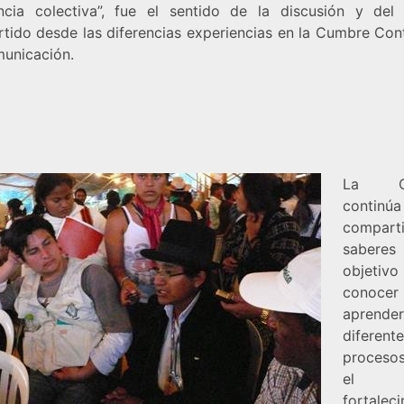
ncia colectiva”, fue el sentido de la discusión y del
tido desde las diferencias experiencias en la Cumbre Cont
unicación.
La Cu
continúa
compar
saberes
objeti
conoc
aprend
diferent
proceso
el
fortalec