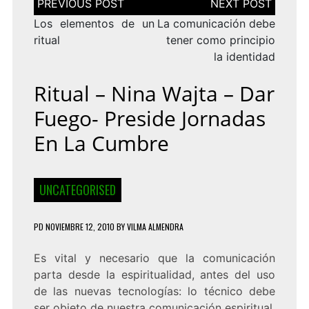
de
entradas
Los elementos de un
La comunicación debe
ritual
tener como principio
la identidad
Ritual – Nina Wajta – Dar
Fuego- Preside Jornadas
En La Cumbre
UNCATEGORISED
PD
NOVIEMBRE 12, 2010
BY
VILMA ALMENDRA
Es vital y necesario que la comunicación
parta desde la espiritualidad, antes del uso
de las nuevas tecnologías: lo técnico debe
ser objeto de nuestra comunicación espiritual,