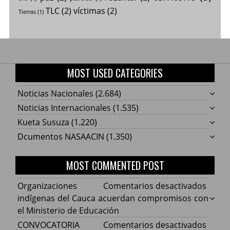
TLC
(2)
víctimas
(2)
Tierras
(1)
MOST USED CATEGORIES
Noticias Nacionales
(2.684)
Noticias Internacionales
(1.535)
Kueta Susuza
(1.220)
Dcumentos NASAACIN
(1.350)
MOST COMMENTED POST
en
Organizaciones
Comentarios desactivados
Organ
indígenas del Cauca acuerdan compromisos con
indíg
el Ministerio de Educación
del
en
CONVOCATORIA
Comentarios desactivados