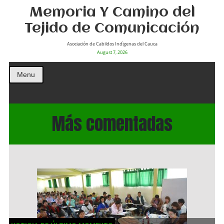
Memoria Y Camino del
Tejido de Comunicación
Asociación de Cabildos Indìgenas del Cauca
August 7, 2026
Menu
Más comentadas