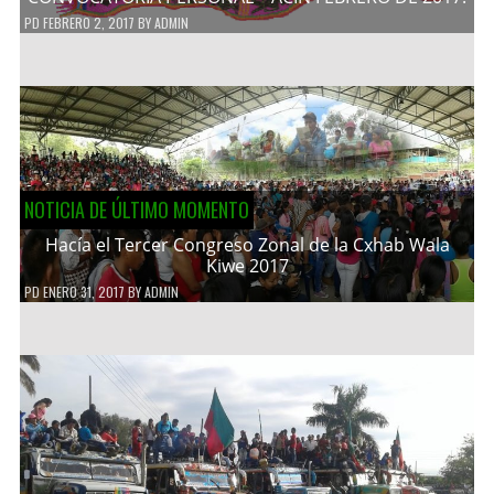
PD
FEBRERO 2, 2017
BY
ADMIN
NOTICIA DE ÚLTIMO MOMENTO
Hacía el Tercer Congreso Zonal de la Cxhab Wala
Kiwe 2017
PD
ENERO 31, 2017
BY
ADMIN