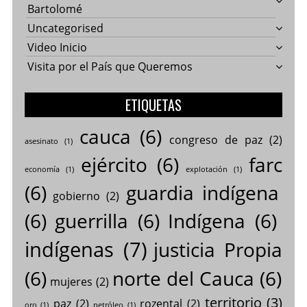
Bartolomé
Uncategorised
Video Inicio
Visita por el País que Queremos
ETIQUETAS
cauca
(6)
congreso de paz
(2)
asesinato
(1)
ejército
(6)
farc
economía
(1)
explotación
(1)
(6)
guardia indígena
gobierno
(2)
(6)
guerrilla
(6)
Indígena
(6)
indígenas
(7)
justicia Propia
(6)
norte del Cauca
(6)
mujeres
(2)
territorio
(3)
paz
(2)
rozental
(2)
oro
(1)
petróleo
(1)