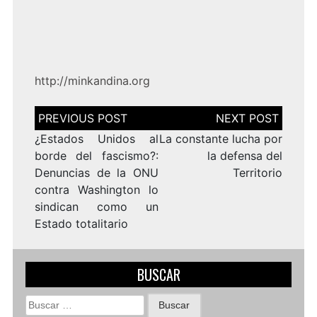
http://minkandina.org
Navegación
de
entradas
¿Estados Unidos al
La constante lucha por
borde del fascismo?:
la defensa del
Denuncias de la ONU
Territorio
contra Washington lo
sindican como un
Estado totalitario
BUSCAR
Buscar: