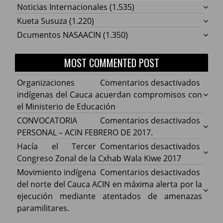
Noticias Internacionales
(1.535)
Kueta Susuza
(1.220)
Dcumentos NASAACIN
(1.350)
MOST COMMENTED POST
en
Organizaciones
Comentarios desactivados
Organ
indígenas del Cauca acuerdan compromisos con
indíg
el Ministerio de Educación
del
en
CONVOCATORIA
Comentarios desactivados
Cauca
CONV
PERSONAL – ACIN FEBRERO DE 2017.
acuer
PERS
en
Hacía el Tercer
Comentarios desactivados
comp
–
Hacía
Congreso Zonal de la Cxhab Wala Kiwe 2017
con
ACIN
el
en
Movimiento indígena
Comentarios desactivados
el
FEBR
Terce
Movim
del norte del Cauca ACIN en máxima alerta por la
Minist
DE
Congr
indíg
ejecución mediante atentados de amenazas
de
2017.
Zonal
del
paramilitares.
Educa
de
norte