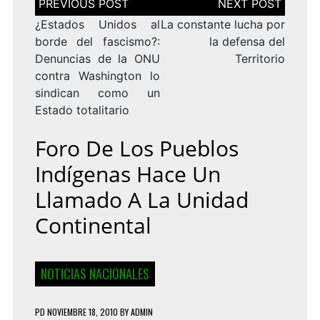
de
entradas
¿Estados Unidos al
La constante lucha por
borde del fascismo?:
la defensa del
Denuncias de la ONU
Territorio
contra Washington lo
sindican como un
Estado totalitario
Foro De Los Pueblos
Indígenas Hace Un
Llamado A La Unidad
Continental
NOTICIAS NACIONALES
PD
NOVIEMBRE 18, 2010
BY
ADMIN