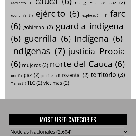
cauca
(6)
congreso de paz
(2)
asesinato
(1)
ejército
(6)
farc
economía
(1)
explotación
(1)
(6)
guardia indígena
gobierno
(2)
(6)
guerrilla
(6)
Indígena
(6)
indígenas
(7)
justicia Propia
(6)
norte del Cauca
(6)
mujeres
(2)
territorio
(3)
paz
(2)
rozental
(2)
oro
(1)
petróleo
(1)
TLC
(2)
víctimas
(2)
Tierras
(1)
MOST USED CATEGORIES
Noticias Nacionales
(2.684)