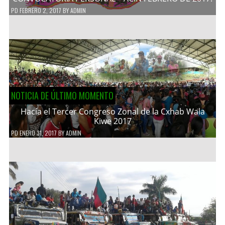
PD
FEBRERO 2, 2017
BY
ADMIN
NOTICIA DE ÚLTIMO MOMENTO
Hacía el Tercer Congreso Zonal de la Cxhab Wala
Kiwe 2017
PD
ENERO 31, 2017
BY
ADMIN