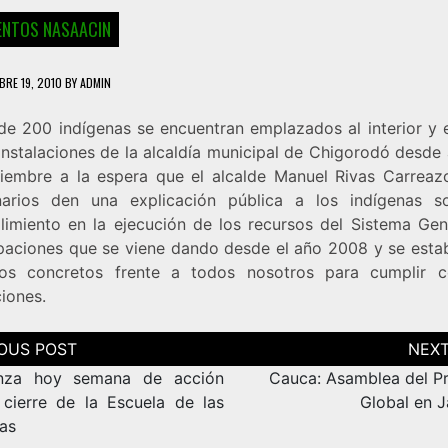
NTOS NASAACIN
BRE 19, 2010
BY
ADMIN
de 200 indígenas se encuentran emplazados al interior y e
instalaciones de la alcaldía municipal de Chigorodó desde
iembre a la espera que el alcalde Manuel Rivas Carreaz
narios den una explicación pública a los indígenas s
limiento en la ejecución de los recursos del Sistema Gen
ipaciones que se viene dando desde el año 2008 y se esta
os concretos frente a todos nosotros para cumplir 
iones.
ción
as
nza hoy semana de acción
Cauca: Asamblea del P
 cierre de la Escuela de las
Global en 
as