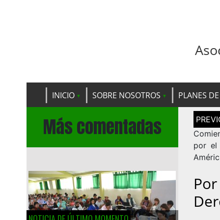
Aso
INICIO
SOBRE NOSOTROS
PLANES DE
Navega
Más comentadas
de
entrad
Comie
por el
Améric
Por
Der
NOTICIA DE ÚLTIMO MOMENTO