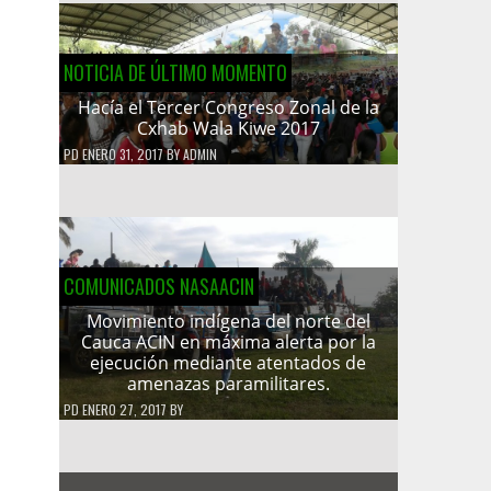
NOTICIA DE ÚLTIMO MOMENTO
Hacía el Tercer Congreso Zonal de la
Cxhab Wala Kiwe 2017
PD
ENERO 31, 2017
BY
ADMIN
COMUNICADOS NASAACIN
Movimiento indígena del norte del
Cauca ACIN en máxima alerta por la
ejecución mediante atentados de
amenazas paramilitares.
PD
ENERO 27, 2017
BY