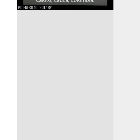
PD
ENERO 10, 2017
BY