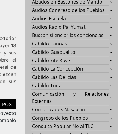
Alzados en Bastones de Mando
Audios Congreso de los Pueblos
Audios Escuela
Audios Radio Pa' Yumat
Buscan silenciar las conciencias
xterior
Cabildo Canoas
 ayer 18
Cabildo Guadualito
o y sus
obre el
Cabildo kite Kiwe
eral de
Cabildo La Concepción
blezcan
Cabildo Las Delicias
con sus
Cabildo Toez
Comunicación y Relaciones
Externas
Comunicados Nasaacin
royecto
Congreso de los Pueblos
Jambaló
Consulta Popular No al TLC