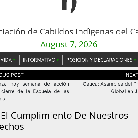
n
ciación de Cabildos Indìgenas del C
August 7, 2026
 VIDA
INFORMATIVO
POSICIÓN Y DECLARACIONES
ción
as
nza hoy semana de acción
Cauca: Asamblea del P
 cierre de la Escuela de las
Global en 
as
 El Cumplimiento De Nuestros
echos