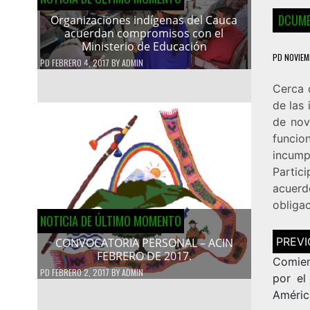
DCUME
Organizaciones indígenas del Cauca
acuerdan compromisos con el
Ministerio de Educación
PD
NOVIEM
PD
FEBRERO 4, 2017
BY
ADMIN
Cerca 
de las 
de nov
funcio
incump
Partic
acuerd
obligac
NOTICIA DE ÚLTIMO MOMENTO
Navega
CONVOCATORIA PERSONAL – ACIN
de
FEBRERO DE 2017.
entrad
Comie
PD
FEBRERO 2, 2017
BY
ADMIN
por el
Améric