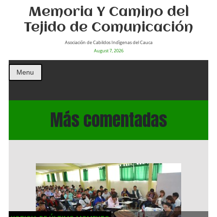
Memoria Y Camino del
Tejido de Comunicación
Asociación de Cabildos Indìgenas del Cauca
August 7, 2026
Menu
Más comentadas