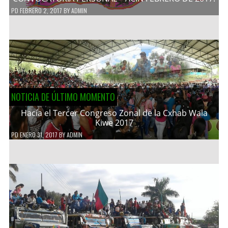
PD
FEBRERO 2, 2017
BY
ADMIN
NOTICIA DE ÚLTIMO MOMENTO
Hacía el Tercer Congreso Zonal de la Cxhab Wala
Kiwe 2017
PD
ENERO 31, 2017
BY
ADMIN