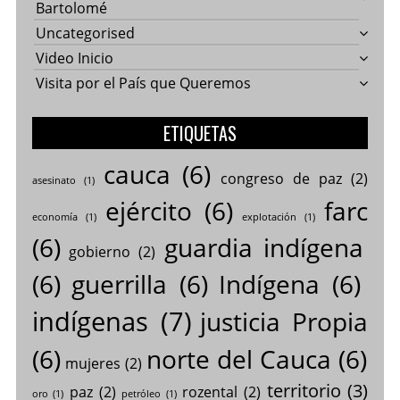
Bartolomé
Uncategorised
Video Inicio
Visita por el País que Queremos
ETIQUETAS
cauca
(6)
congreso de paz
(2)
asesinato
(1)
ejército
(6)
farc
economía
(1)
explotación
(1)
(6)
guardia indígena
gobierno
(2)
(6)
guerrilla
(6)
Indígena
(6)
indígenas
(7)
justicia Propia
(6)
norte del Cauca
(6)
mujeres
(2)
territorio
(3)
paz
(2)
rozental
(2)
oro
(1)
petróleo
(1)