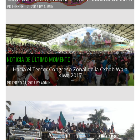
PD
FEBRERO 2, 2017
BY
ADMIN
NOTICIA DE ÚLTIMO MOMENTO
Hacía el Tercer Congreso Zonal de la Cxhab Wala
Kiwe 2017
PD
ENERO 31, 2017
BY
ADMIN