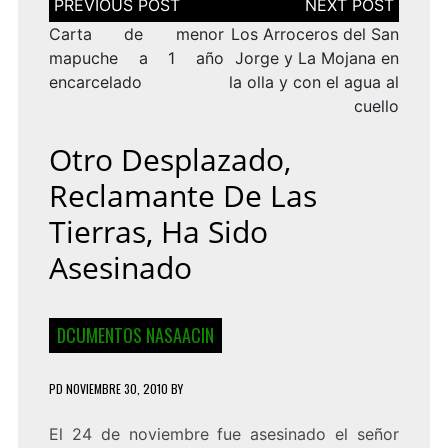
de
entradas
Carta de menor
Los Arroceros del San
mapuche a 1 año
Jorge y La Mojana en
encarcelado
la olla y con el agua al
cuello
Otro Desplazado,
Reclamante De Las
Tierras, Ha Sido
Asesinado
DCUMENTOS NASAACIN
PD
NOVIEMBRE 30, 2010
BY
El 24 de noviembre fue asesinado el señor