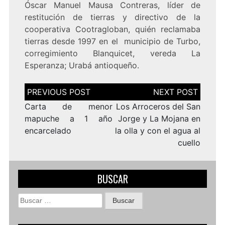
Óscar Manuel Mausa Contreras, líder de
restitución de tierras y directivo de la
cooperativa Cootragloban, quién reclamaba
tierras desde 1997 en el municipio de Turbo,
corregimiento Blanquicet, vereda La
Esperanza; Urabá antioqueño.
Navegación
de
entradas
Carta de menor
Los Arroceros del San
mapuche a 1 año
Jorge y La Mojana en
encarcelado
la olla y con el agua al
cuello
BUSCAR
Buscar: