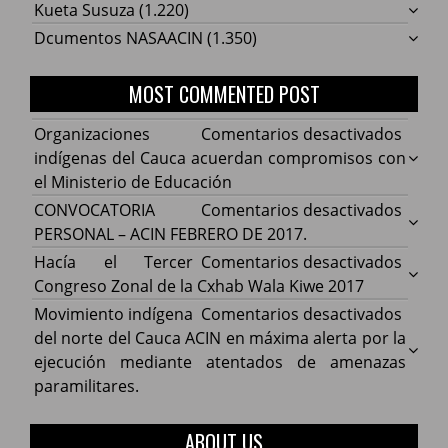
Kueta Susuza
(1.220)
Dcumentos NASAACIN
(1.350)
MOST COMMENTED POST
en
Organizaciones
Comentarios desactivados
Organ
indígenas del Cauca acuerdan compromisos con
indíg
el Ministerio de Educación
del
en
CONVOCATORIA
Comentarios desactivados
Cauca
CONV
PERSONAL – ACIN FEBRERO DE 2017.
acuer
PERS
en
Hacía el Tercer
Comentarios desactivados
comp
–
Hacía
Congreso Zonal de la Cxhab Wala Kiwe 2017
con
ACIN
el
en
Movimiento indígena
Comentarios desactivados
el
FEBR
Terce
Movim
del norte del Cauca ACIN en máxima alerta por la
Minist
DE
Congr
indíg
ejecución mediante atentados de amenazas
de
2017.
Zonal
del
paramilitares.
Educa
de
norte
la
del
ABOUT US