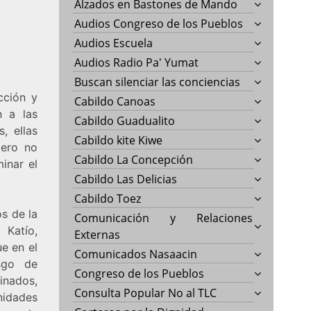
Alzados en Bastones de Mando
Audios Congreso de los Pueblos
Audios Escuela
Audios Radio Pa' Yumat
Buscan silenciar las conciencias
cción y
Cabildo Canoas
n a las
Cabildo Guadualito
, ellas
Cabildo kite Kiwe
pero no
Cabildo La Concepción
inar el
Cabildo Las Delicias
Cabildo Toez
s de la
Comunicación y Relaciones
 Katío,
Externas
e en el
Comunicados Nasaacin
sgo de
Congreso de los Pueblos
inados,
Consulta Popular No al TLC
nidades