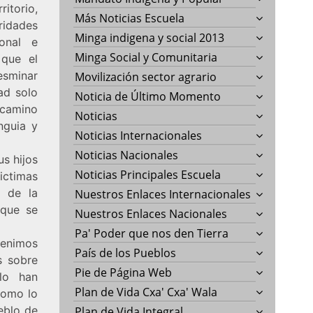
itorio,
Más Noticias Escuela
ridades
Minga indigena y social 2013
onal e
Minga Social y Comunitaria
 que el
esminar
Movilización sector agrario
dad solo
Noticia de Último Momento
 camino
Noticias
nguia y
Noticias Internacionales
Noticias Nacionales
s hijos
Noticias Principales Escuela
victimas
s de la
Nuestros Enlaces Internacionales
 que se
Nuestros Enlaces Nacionales
Pa' Poder que nos den Tierra
venimos
País de los Pueblos
s sobre
Pie de Página Web
lo han
Plan de Vida Cxa' Cxa' Wala
como lo
eblo de
Plan de Vida Integral