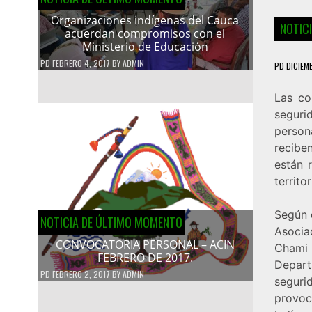
Organizaciones indígenas del Cauca
NOTIC
acuerdan compromisos con el
Ministerio de Educación
PD
FEBRERO 4, 2017
BY
ADMIN
PD
DICIEM
Las co
seguri
person
recibe
están 
territo
Según 
NOTICIA DE ÚLTIMO MOMENTO
Asocia
CONVOCATORIA PERSONAL – ACIN
Chami 
FEBRERO DE 2017.
Depar
PD
FEBRERO 2, 2017
BY
ADMIN
seguri
provoc