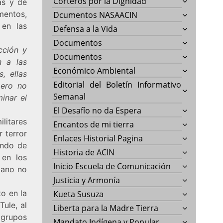
Corteros por la Dignidad
as y de
mentos,
Dcumentos NASAACIN
 en las
Defensa a la Vida
Documentos
cción y
Documentos
n a las
Económico Ambiental
, ellas
Editorial del Boletín Informativo
pero no
Semanal
inar el
El Desafío no da Espera
litares
Encantos de mi tierra
r terror
Enlaces Historial Pagina
endo de
Historia de ACIN
 en los
Inicio Escuela de Comunicación
iano no
Justicia y Armonía
to en la
Kueta Susuza
ule, al
Liberta para la Madre Tierra
 grupos
Mandato Indígena y Popular