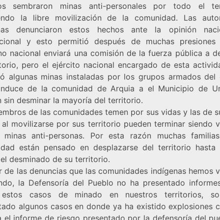
s sembraron minas anti-personales por todo el terr
endo la libre movilización de la comunidad. Las auto
enas denunciaron estos hechos ante la opinión naci
acional y esto permitió después de muchas presiones
no nacional enviará una comisión de la fuerza pública a d
itorio, pero el ejército nacional encargado de esta activi
ó algunas minas instaladas por los grupos armados del
nduce de la comunidad de Arquia a el Municipio de U
 sin desminar la mayoría del territorio.
embros de las comunidades temen por sus vidas y las de su
al movilizarse por sus territorio pueden terminar siendo 
 minas anti-personas. Por esta razón muchas familia
dad están pensado en desplazarse del territorio hasta
 el desminado de su territorio.
r de las denuncias que las comunidades indígenas hemos 
ando, la Defensoría del Pueblo no ha presentado informe
 estos casos de minado en nuestros territorios, so
tado algunos casos en donde ya ha existido explosiones 
a el informe de riesgo presentado por la defensoría del pu