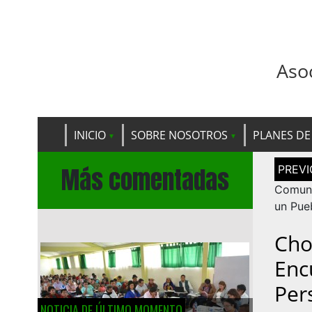
Aso
INICIO
SOBRE NOSOTROS
PLANES DE
Navega
Más comentadas
de
entrad
Comuni
un Pue
Cho
Enc
Per
NOTICIA DE ÚLTIMO MOMENTO