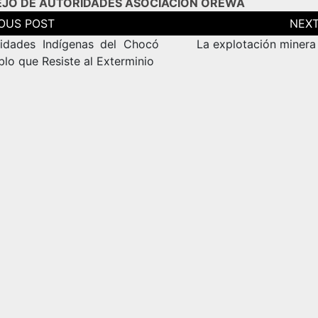
JO DE AUTORIDADES ASOCIACIÓN OREWA
ción
as
dades Indígenas del Chocó
La explotación minera
blo que Resiste al Exterminio