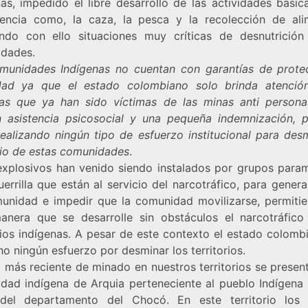
nas, impedido el libre desarrollo de las actividades básic
tencia como, la caza, la pesca y la recolección de ali
ndo con ello situaciones muy críticas de desnutrición
dades.
munidades Indígenas no cuentan con garantías de prote
dad ya que el estado colombiano solo brinda atenció
as que ya han sido víctimas de las minas anti personas
n asistencia psicosocial y una pequeña indemnización, 
realizando ningún tipo de esfuerzo institucional para desm
orio de estas comunidades
.
explosivos han venido siendo instalados por grupos parami
errilla que están al servicio del narcotráfico, para genera
unidad e impedir que la comunidad movilizarse, permiti
anera que se desarrolle sin obstáculos el narcotráfico
orios indígenas. A pesar de este contexto el estado colomb
o ningún esfuerzo por desminar los territorios.
 más reciente de minado en nuestros territorios se presen
dad indígena de Arquia perteneciente al pueblo Indígena T
del departamento del Chocó. En este territorio los