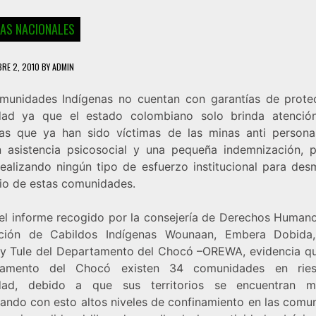
IAS NACIONALES
BRE 2, 2010
BY
ADMIN
munidades Indígenas no cuentan con garantías de prote
dad ya que el estado colombiano solo brinda atenció
as que ya han sido víctimas de las minas anti personas
n asistencia psicosocial y una pequeña indemnización, 
realizando ningún tipo de esfuerzo institucional para desm
rio de estas comunidades.
el informe recogido por la consejería de Derechos Humano
ción de Cabildos Indígenas Wounaan, Embera Dobida,
y Tule del Departamento del Chocó –OREWA, evidencia qu
tamento del Chocó existen 34 comunidades en rie
dad, debido a que sus territorios se encuentran m
ando con esto altos niveles de confinamiento en las comu