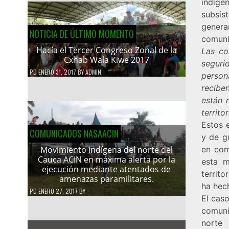
indíge
subsis
genera
NOTICIA DE ÚLTIMO MOMENTO
comuni
Hacía el Tercer Congreso Zonal de la
Las co
Cxhab Wala Kiwe 2017
seguri
PD
ENERO 31, 2017
BY
ADMIN
person
recibe
están 
territ
Estos 
COMUNICADOS NASAACIN
y de gu
en com
Movimiento indígena del norte del
Cauca ACIN en máxima alerta por la
esta m
ejecución mediante atentados de
territ
amenazas paramilitares.
ha hech
PD
ENERO 27, 2017
BY
El caso
comuni
norte 