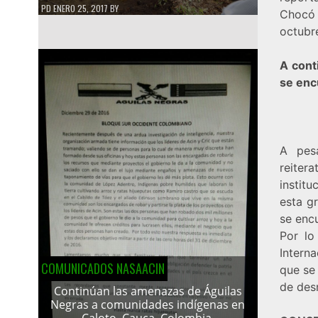
PD
ENERO 25, 2017
BY
Chocó 
octubr
A cont
se enc
A pes
reiter
instit
esta g
se enc
Por lo
Intern
COMUNICADOS NASAACIN
que se 
de des
Continúan las amenazas de Águilas
Negras a comunidades indígenas en
Caloto, Cauca, Colombia.