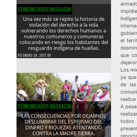
armado
COMUNICADOS NASAACIN
impidi
Indíg
Una vez más se repite la historia de
violación del derecho a la vida
intern
vulnerando los derechos humanos a
gobier
nuestros comuneros y comuneras
el terr
colocando en riesgo los habitantes del
resguardo indígena de huellas.
desmin
que co
PD
ENERO 26, 2017
BY
dejaron
Los mi
ya que 
de las
comuni
realice
COMUNICADOS NASAACIN
A pesa
realiz
LAS CONSECUENCIAS POR DEJARNOS
todos
DESLUMBRAR DEL ESPEJISMO DEL
DINERO Y RIQUEZAS ATENTANDO
presen
CONTRA LA MADRE TIERRA.
report