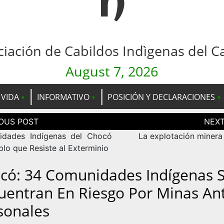
n
ciación de Cabildos Indìgenas del C
August 7, 2026
 VIDA
INFORMATIVO
POSICIÓN Y DECLARACIONES
ción
as
dades Indígenas del Chocó
La explotación minera
blo que Resiste al Exterminio
có: 34 Comunidades Indígenas 
uentran En Riesgo Por Minas Ant
sonales