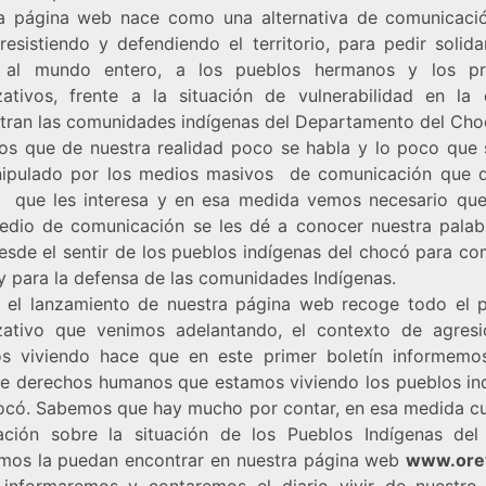
a página web nace como una alternativa de comunicaci
resistiendo y defendiendo el territorio, para pedir solid
 al mundo entero, a los pueblos hermanos y los pr
zativos, frente a la situación de vulnerabilidad en la
tran las comunidades indígenas del Departamento del Cho
s que de nuestra realidad poco se habla y lo poco que 
ipulado por los medios masivos de comunicación que d
 que les interesa y en esa medida vemos necesario qu
edio de comunicación se les dé a conocer nuestra pala
esde el sentir de los pueblos indígenas del chocó para co
y para la defensa de las comunidades Indígenas.
n el lanzamiento de nuestra página web recoge todo el 
zativo que venimos adelantando, el contexto de agres
s viviendo hace que en este primer boletín informemo
 de derechos humanos que estamos viviendo los pueblos in
ocó. Sabemos que hay mucho por contar, en esa medida cu
ación sobre la situación de los Pueblos Indígenas de
mos la puedan encontrar en nuestra página web
www.ore
informaremos y contaremos el diario vivir de nuestro