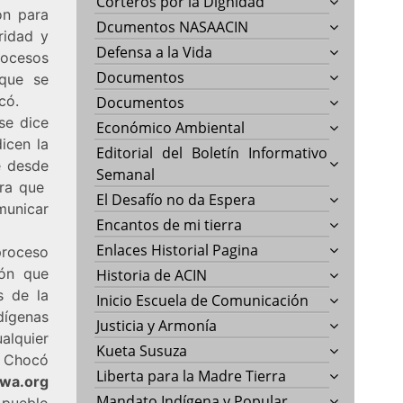
Corteros por la Dignidad
ón para
Dcumentos NASAACIN
aridad y
Defensa a la Vida
ocesos
Documentos
 que se
có.
Documentos
se dice
Económico Ambiental
icen la
Editorial del Boletín Informativo
e desde
Semanal
bra que
El Desafío no da Espera
municar
Encantos de mi tierra
Enlaces Historial Pagina
proceso
ión que
Historia de ACIN
s de la
Inicio Escuela de Comunicación
dígenas
Justicia y Armonía
alquier
Kueta Susuza
l Chocó
Liberta para la Madre Tierra
wa.org
Mandato Indígena y Popular
 pueblo