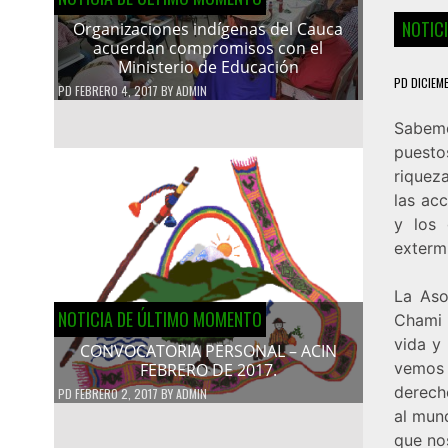
NOTIC
Organizaciones indígenas del Cauca
acuerdan compromisos con el
Ministerio de Educación
PD
DICIEM
PD
FEBRERO 4, 2017
BY
ADMIN
Sabemo
puesto
riquez
las ac
y los 
exterm
La Aso
NOTICIA DE ÚLTIMO MOMENTO
Chami 
vida y
CONVOCATORIA PERSONAL – ACIN
vemos 
FEBRERO DE 2017.
derech
PD
FEBRERO 2, 2017
BY
ADMIN
al mund
que no