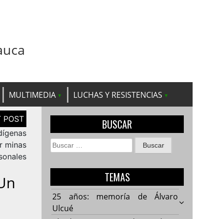
auca
MULTIMEDIA
LUCHAS Y RESISTENCIAS
BUSCAR
dígenas
Buscar:
r minas
rsonales
TEMAS
Un
25 años: memoría de Álvaro
Ulcué