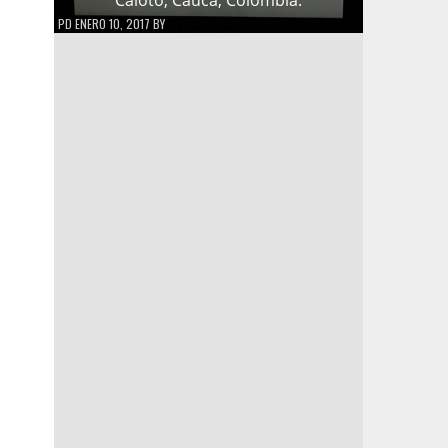
PD
ENERO 10, 2017
BY