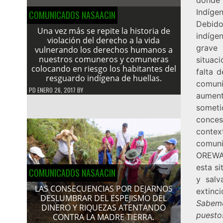
Indígen
COMUNICADOS NASAACIN
Debido
Una vez más se repite la historia de
indíge
violación del derecho a la vida
grave 
vulnerando los derechos humanos a
nuestros comuneros y comuneras
situac
colocando en riesgo los habitantes del
falta 
resguardo indígena de huellas.
comuni
PD
ENERO 26, 2017
BY
aument
someti
conces
contex
comuni
OREWA 
esta s
COMUNICADOS NASAACIN
y salv
LAS CONSECUENCIAS POR DEJARNOS
extinci
DESLUMBRAR DEL ESPEJISMO DEL
Sabemo
DINERO Y RIQUEZAS ATENTANDO
puesto
CONTRA LA MADRE TIERRA.