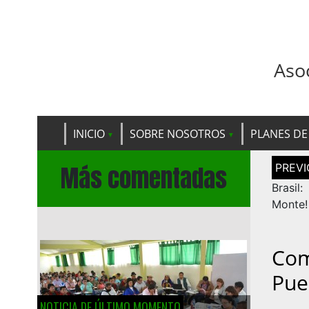
Aso
INICIO
SOBRE NOSOTROS
PLANES DE
Navega
Más comentadas
de
entrad
Brasil
Monte!
Com
Pue
NOTICIA DE ÚLTIMO MOMENTO