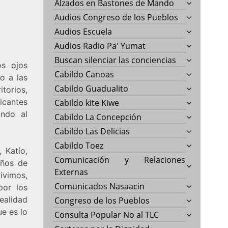
Alzados en Bastones de Mando
Audios Congreso de los Pueblos
Audios Escuela
Audios Radio Pa' Yumat
Buscan silenciar las conciencias
os ojos
Cabildo Canoas
o a las
Cabildo Guadualito
torios,
icantes
Cabildo kite Kiwe
ando al
Cabildo La Concepción
Cabildo Las Delicias
Cabildo Toez
 Katío,
Comunicación y Relaciones
años de
Externas
ivimos,
Comunicados Nasaacin
por los
ealidad
Congreso de los Pueblos
ue es lo
Consulta Popular No al TLC