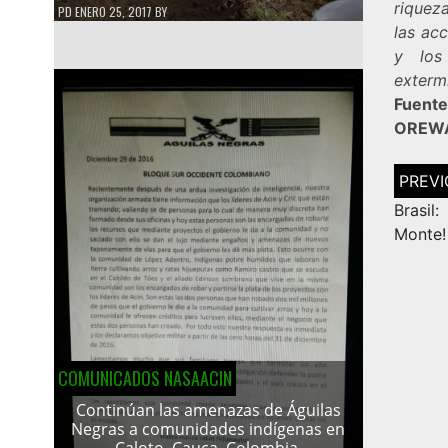
riquez
PD
ENERO 25, 2017
BY
las ac
y los 
exterm
Fuente
OREW
Navega
de
entrad
Brasil
Monte!
COMUNICADOS NASAACIN
Continúan las amenazas de Águilas
Negras a comunidades indígenas en
Caloto, Cauca, Colombia.