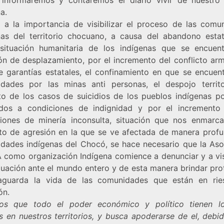
a.
 a la importancia de visibilizar el proceso de las comu
nas del territorio chocuano, a causa del abandono estat
situación humanitaria de los indígenas que se encuen
ión de desplazamiento, por el incremento del conflicto arm
de garantías estatales, el confinamiento en que se encuent
dades por las minas anti personas, el despojo territor
o de los casos de suicidios de los pueblos indígenas po
dos a condiciones de indignidad y por el incremento
iones de minería inconsulta, situación que nos enmarc
to de agresión en la que se ve afectada de manera profu
dades indígenas del Chocó, se hace necesario que la Aso
como organización Indígena comience a denunciar y a visi
ituación ante el mundo entero y de esta manera brindar pro
aguarda la vida de las comunidades que están en ri
ón.
s que todo el poder económico y político tienen l
s en nuestros territorios, y busca apoderarse de el, debid