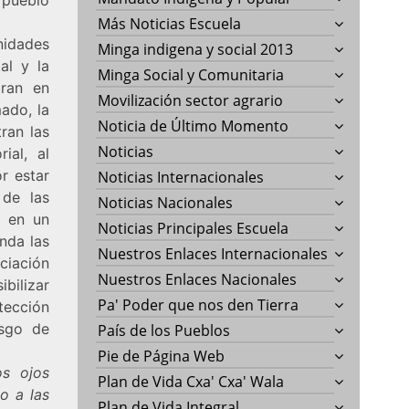
Más Noticias Escuela
nidades
Minga indigena y social 2013
al y la
Minga Social y Comunitaria
tran en
Movilización sector agrario
ado, la
Noticia de Último Momento
ran las
Noticias
ial, al
r estar
Noticias Internacionales
 de las
Noticias Nacionales
a en un
Noticias Principales Escuela
nda las
Nuestros Enlaces Internacionales
ciación
Nuestros Enlaces Nacionales
bilizar
Pa' Poder que nos den Tierra
tección
esgo de
País de los Pueblos
Pie de Página Web
os ojos
Plan de Vida Cxa' Cxa' Wala
o a las
Plan de Vida Integral