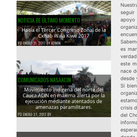
Nuestr
seguir 
NOTICIA DE ÚLTIMO MOMENTO
apoyo
organi
Hacía el Tercer Congreso Zonal de la
encuen
Cxhab Wala Kiwe 2017
Sabemo
PD
ENERO 31, 2017
BY
ADMIN
es man
verdad
este m
nace d
desde 
COMUNICADOS NASAACIN
Si bie
Movimiento indígena del norte del
organi
Cauca ACIN en máxima alerta por la
estamo
ejecución mediante atentados de
amenazas paramilitares.
crisis
PD
ENERO 27, 2017
BY
del Ch
inform
espera
donde 