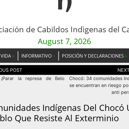
n
ciación de Cabildos Indìgenas del C
August 7, 2026
 VIDA
INFORMATIVO
POSICIÓN Y DECLARACIONES
ción
as
: ¡Parar la represa de Belo
Chocó: 34 comunidades In
se encuentran en riesgo po
anti pe
unidades Indígenas Del Chocó 
blo Que Resiste Al Exterminio