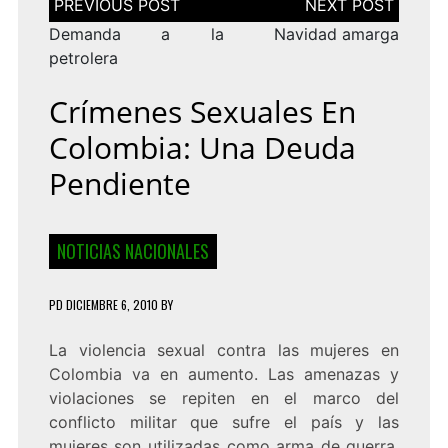
de
entradas
Demanda a la
Navidad amarga
petrolera
Crímenes Sexuales En
Colombia: Una Deuda
Pendiente
NOTICIAS NACIONALES
PD
DICIEMBRE 6, 2010
BY
La violencia sexual contra las mujeres en
Colombia va en aumento. Las amenazas y
violaciones se repiten en el marco del
conflicto militar que sufre el país y las
mujeres son utilizadas como arma de guerra.