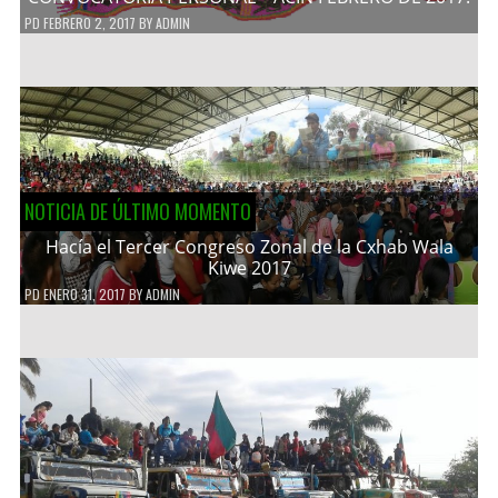
PD
FEBRERO 2, 2017
BY
ADMIN
NOTICIA DE ÚLTIMO MOMENTO
Hacía el Tercer Congreso Zonal de la Cxhab Wala
Kiwe 2017
PD
ENERO 31, 2017
BY
ADMIN