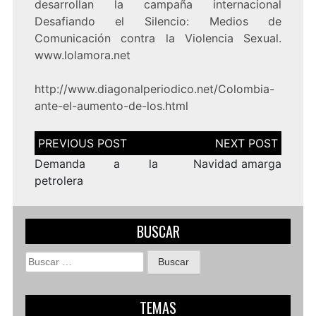
desarrollan la campaña internacional
Desafiando el Silencio: Medios de
Comunicación contra la Violencia Sexual.
www.lolamora.net
http://www.diagonalperiodico.net/Colombia-
ante-el-aumento-de-los.html
Navegación
de
entradas
Demanda a la
Navidad amarga
petrolera
BUSCAR
Buscar:
TEMAS