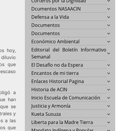
Corteros por la Dignidad
Dcumentos NASAACIN
Defensa a la Vida
Documentos
Documentos
Económico Ambiental
Editorial del Boletín Informativo
os hoy,
Semanal
diluvio
ños que
El Desafío no da Espera
 escaso
Encantos de mi tierra
Enlaces Historial Pagina
Historia de ACIN
bligó a
Inicio Escuela de Comunicación
que han
Justicia y Armonía
 que se
trales y
Kueta Susuza
s a las
Liberta para la Madre Tierra
los que
Mandato Indígena y Popular