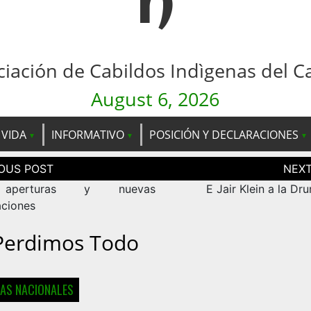
n
ciación de Cabildos Indìgenas del C
August 6, 2026
 VIDA
INFORMATIVO
POSICIÓN Y DECLARACIONES
ción
as
perturas y nuevas
E Jair Klein a la D
aciones
Perdimos Todo
IAS NACIONALES