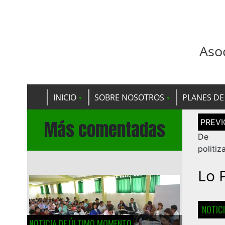
Aso
INICIO
SOBRE NOSOTROS
PLANES DE
Navega
Más comentadas
de
entrad
De a
politiz
Lo 
NOTIC
NOTICIA DE ÚLTIMO MOMENTO