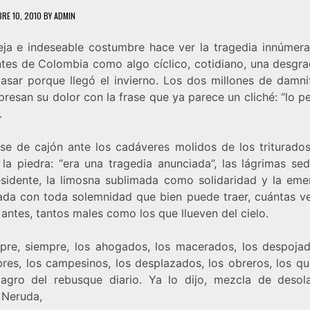
BRE 10, 2010
BY
ADMIN
eja e indeseable costumbre hace ver la tragedia innúmera
ntes de Colombia como algo cíclico, cotidiano, una desgra
asar porque llegó el invierno. Los dos millones de damni
resan su dolor con la frase que ya parece un cliché: “lo 
…
ase de cajón ante los cadáveres molidos de los triturados
 la piedra: “era una tragedia anunciada”, las lágrimas sed
esidente, la limosna sublimada como solidaridad y la eme
ada con toda solemnidad que bien puede traer, cuántas v
 antes, tantos males como los que llueven del cielo.
pre, siempre, los ahogados, los macerados, los despoja
bres, los campesinos, los desplazados, los obreros, los qu
lagro del rebusque diario. Ya lo dijo, mezcla de desol
 Neruda,