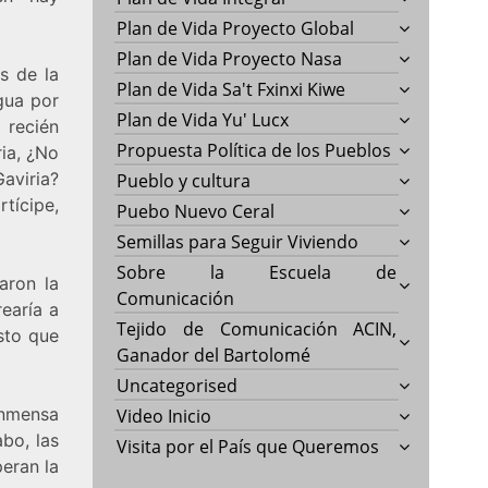
Plan de Vida Proyecto Global
Plan de Vida Proyecto Nasa
s de la
Plan de Vida Sa't Fxinxi Kiwe
gua por
Plan de Vida Yu' Lucx
 recién
Propuesta Política de los Pueblos
ria, ¿No
aviria?
Pueblo y cultura
tícipe,
Puebo Nuevo Ceral
Semillas para Seguir Viviendo
Sobre la Escuela de
aron la
Comunicación
earía a
Tejido de Comunicación ACIN,
sto que
Ganador del Bartolomé
Uncategorised
inmensa
Video Inicio
abo, las
Visita por el País que Queremos
eran la