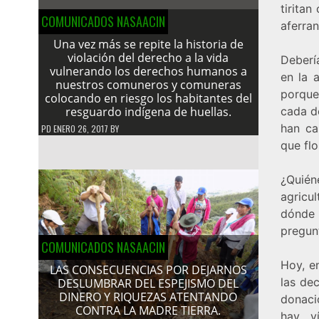
tirita
COMUNICADOS NASAACIN
aferran
Una vez más se repite la historia de
violación del derecho a la vida
Deberí
vulnerando los derechos humanos a
en la 
nuestros comuneros y comuneras
porque
colocando en riesgo los habitantes del
resguardo indígena de huellas.
cada d
han ca
PD
ENERO 26, 2017
BY
que fl
¿Quié
agricul
dónde 
pregunt
COMUNICADOS NASAACIN
Hoy, e
LAS CONSECUENCIAS POR DEJARNOS
las de
DESLUMBRAR DEL ESPEJISMO DEL
DINERO Y RIQUEZAS ATENTANDO
donaci
CONTRA LA MADRE TIERRA.
hay v