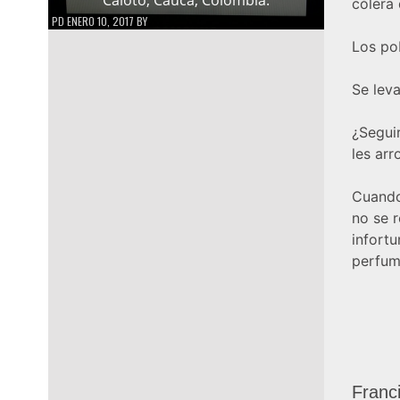
cólera 
PD
ENERO 10, 2017
BY
Los po
Se leva
¿Seguir
les ar
Cuando
no se r
infort
perfum
Franc