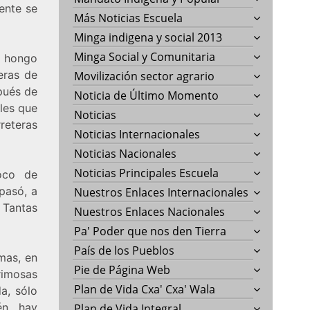
ente se
Más Noticias Escuela
Minga indigena y social 2013
Minga Social y Comunitaria
l hongo
eras de
Movilización sector agrario
pués de
Noticia de Último Momento
les que
Noticias
reteras
Noticias Internacionales
Noticias Nacionales
Noticias Principales Escuela
oco de
 pasó, a
Nuestros Enlaces Internacionales
 Tantas
Nuestros Enlaces Nacionales
Pa' Poder que nos den Tierra
País de los Pueblos
mas, en
Pie de Página Web
rimosas
Plan de Vida Cxa' Cxa' Wala
a, sólo
én hay
Plan de Vida Integral