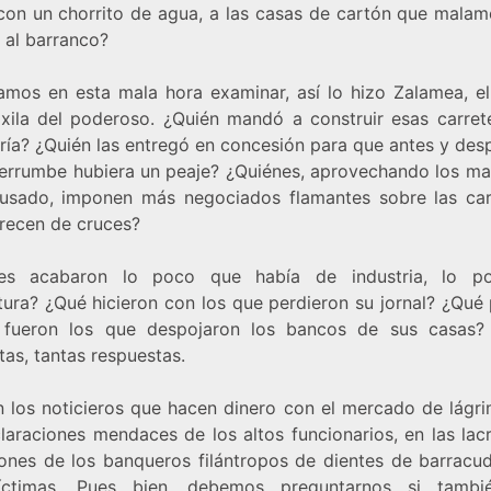
n con un chorrito de agua, a las casas de cartón que malam
 al barranco?
amos en esta mala hora examinar, así lo hizo Zalamea, e
axila del poderoso. ¿Quién mandó a construir esas carret
ría? ¿Quién las entregó en concesión para que antes y des
errumbe hubiera un peaje? ¿Quiénes, aprovechando los ma
usado, imponen más negociados flamantes sobre las car
orecen de cruces?
nes acabaron lo poco que había de industria, lo p
tura? ¿Qué hicieron con los que perdieron su jornal? ¿Qué
fueron los que despojaron los bancos de sus casas?
as, tantas respuestas.
n los noticieros que hacen dinero con el mercado de lágri
claraciones mendaces de los altos funcionarios, en las lac
ones de los banqueros filántropos de dientes de barracud
íctimas. Pues bien, debemos preguntarnos si tambi