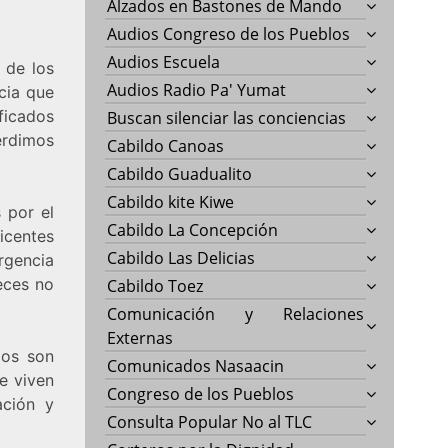
Alzados en Bastones de Mando
Audios Congreso de los Pueblos
Audios Escuela
 de los
Audios Radio Pa' Yumat
cia que
ficados
Buscan silenciar las conciencias
perdimos
Cabildo Canoas
Cabildo Guadualito
Cabildo kite Kiwe
 por el
Cabildo La Concepción
icentes
Cabildo Las Delicias
rgencia
eces no
Cabildo Toez
Comunicación y Relaciones
Externas
dos son
Comunicados Nasaacin
e viven
Congreso de los Pueblos
ación y
Consulta Popular No al TLC