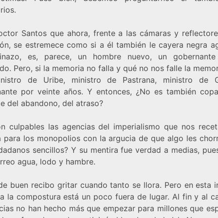
rios.
octor Santos que ahora, frente a las cámaras y reflectore
sión, se estremece como si a él también le cayera negra a
inazo, es, parece, un hombre nuevo, un gobernante
o. Pero, si la memoria no falla y qué no nos falle la memo
nistro de Uribe, ministro de Pastrana, ministro de G
ante por veinte años. Y entonces, ¿No es también copar
le del abandono, del atraso?
n culpables las agencias del imperialismo que nos recet
a para los monopolios con la argucia de que algo les chorr
udadanos sencillos? Y su mentira fue verdad a medias, pue
orreo agua, lodo y hambre.
de buen recibo gritar cuando tanto se llora. Pero en esta 
a la compostura está un poco fuera de lugar. Al fin y al c
cias no han hecho más que empezar para millones que esp