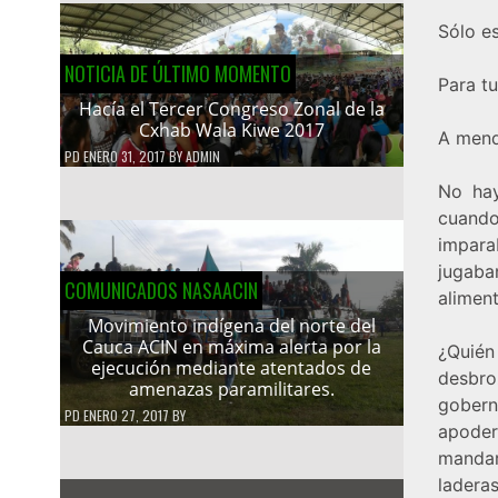
Sólo es
NOTICIA DE ÚLTIMO MOMENTO
Para t
Hacía el Tercer Congreso Zonal de la
Cxhab Wala Kiwe 2017
A mend
PD
ENERO 31, 2017
BY
ADMIN
No hay
cuando
impara
jugaba
COMUNICADOS NASAACIN
aliment
Movimiento indígena del norte del
Cauca ACIN en máxima alerta por la
¿Quién
ejecución mediante atentados de
desbro
amenazas paramilitares.
gobern
PD
ENERO 27, 2017
BY
apodera
mandar
ladera