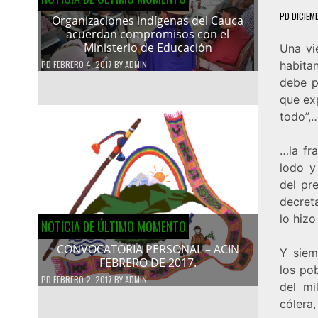
PD
DICIEM
Organizaciones indígenas del Cauca
acuerdan compromisos con el
Ministerio de Educación
Una vi
PD
FEBRERO 4, 2017
BY
ADMIN
habita
debe p
que exp
todo”,
…la fr
lodo y
del pr
decret
lo hizo
NOTICIA DE ÚLTIMO MOMENTO
CONVOCATORIA PERSONAL – ACIN
Y siem
FEBRERO DE 2017.
los po
PD
FEBRERO 2, 2017
BY
ADMIN
del mi
cólera,