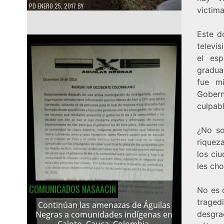
PD
ENERO 25, 2017
BY
victima
Este d
televi
el esp
graduad
fue mi
Gobern
culpab
¿No so
riquez
los ci
les ch
COMUNICADOS NASAACIN
No es 
tragedi
Continúan las amenazas de Águilas
desgra
Negras a comunidades indígenas en
Caloto, Cauca, Colombia.