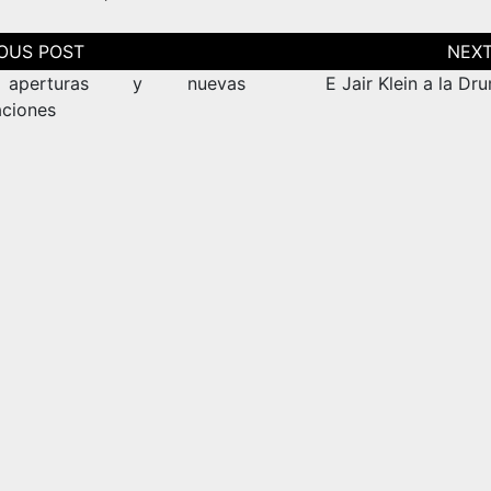
ción
as
perturas y nuevas
E Jair Klein a la D
aciones