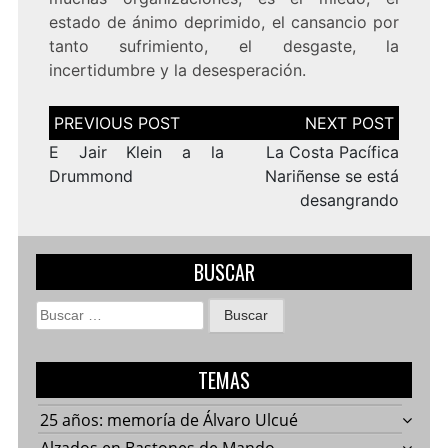
estado de ánimo deprimido, el cansancio por
tanto sufrimiento, el desgaste, la
incertidumbre y la desesperación.
Navegación
de
entradas
E Jair Klein a la
La Costa Pacífica
Drummond
Nariñense se está
desangrando
BUSCAR
Buscar:
TEMAS
25 años: memoría de Álvaro Ulcué