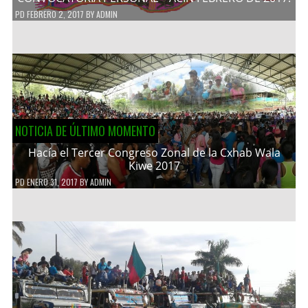
PD
FEBRERO 2, 2017
BY
ADMIN
NOTICIA DE ÚLTIMO MOMENTO
Hacía el Tercer Congreso Zonal de la Cxhab Wala
Kiwe 2017
PD
ENERO 31, 2017
BY
ADMIN