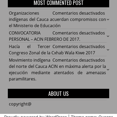
MOST COMMENTED POST
en
Organizaciones
Comentarios desactivados
Organ
indígenas del Cauca acuerdan compromisos con
indíg
el Ministerio de Educación
del
en
CONVOCATORIA
Comentarios desactivados
Cauca
CONV
PERSONAL – ACIN FEBRERO DE 2017.
acuer
PERS
en
Hacía el Tercer
Comentarios desactivados
comp
–
Hacía
Congreso Zonal de la Cxhab Wala Kiwe 2017
con
ACIN
el
en
Movimiento indígena
Comentarios desactivados
el
FEBR
Terce
Movim
del norte del Cauca ACIN en máxima alerta por la
Minist
DE
Congr
indíg
ejecución mediante atentados de amenazas
de
2017.
Zonal
del
paramilitares.
Educa
de
norte
la
del
ABOUT US
Cxhab
Cauca
Wala
ACIN
copyright@
Kiwe
en
2017
máxi
Proudly powered by WordPress
|
Theme name: Queens