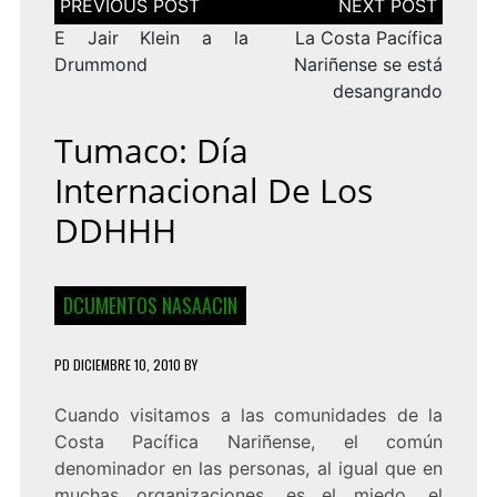
de
entradas
E Jair Klein a la
La Costa Pacífica
Drummond
Nariñense se está
desangrando
Tumaco: Día
Internacional De Los
DDHHH
DCUMENTOS NASAACIN
PD
DICIEMBRE 10, 2010
BY
Cuando visitamos a las comunidades de la
Costa Pacífica Nariñense, el común
denominador en las personas, al igual que en
muchas organizaciones, es el miedo, el