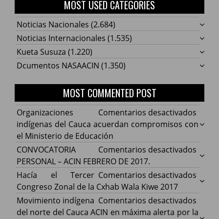
MOST USED CATEGORIES
Noticias Nacionales
(2.684)
Noticias Internacionales
(1.535)
Kueta Susuza
(1.220)
Dcumentos NASAACIN
(1.350)
MOST COMMENTED POST
en
Organizaciones
Comentarios desactivados
Organ
indígenas del Cauca acuerdan compromisos con
indíg
el Ministerio de Educación
del
en
CONVOCATORIA
Comentarios desactivados
Cauca
CONV
PERSONAL – ACIN FEBRERO DE 2017.
acuer
PERS
en
Hacía el Tercer
Comentarios desactivados
comp
–
Hacía
Congreso Zonal de la Cxhab Wala Kiwe 2017
con
ACIN
el
en
Movimiento indígena
Comentarios desactivados
el
FEBR
Terce
Movim
del norte del Cauca ACIN en máxima alerta por la
Minist