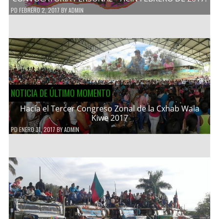
PD
FEBRERO 2, 2017
BY
ADMIN
NOTICIA DE ÚLTIMO MOMENTO
Hacía el Tercer Congreso Zonal de la Cxhab Wala
Kiwe 2017
PD
ENERO 31, 2017
BY
ADMIN