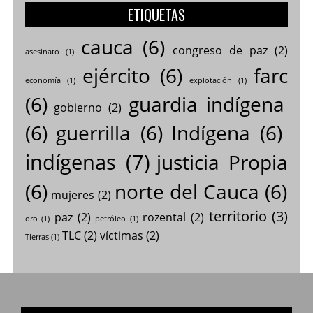
ETIQUETAS
cauca
(6)
congreso de paz
(2)
asesinato
(1)
ejército
(6)
farc
economía
(1)
explotación
(1)
(6)
guardia indígena
gobierno
(2)
(6)
guerrilla
(6)
Indígena
(6)
indígenas
(7)
justicia Propia
(6)
norte del Cauca
(6)
mujeres
(2)
territorio
(3)
paz
(2)
rozental
(2)
oro
(1)
petróleo
(1)
TLC
(2)
víctimas
(2)
Tierras
(1)