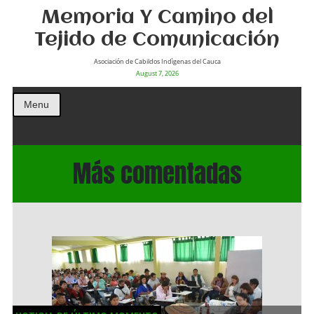
Memoria Y Camino del
Tejido de Comunicación
Asociación de Cabildos Indìgenas del Cauca
August 7, 2026
Menu
Más comentadas