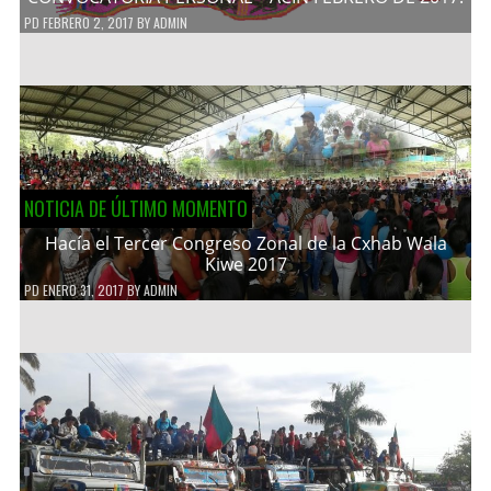
PD
FEBRERO 2, 2017
BY
ADMIN
NOTICIA DE ÚLTIMO MOMENTO
Hacía el Tercer Congreso Zonal de la Cxhab Wala
Kiwe 2017
PD
ENERO 31, 2017
BY
ADMIN