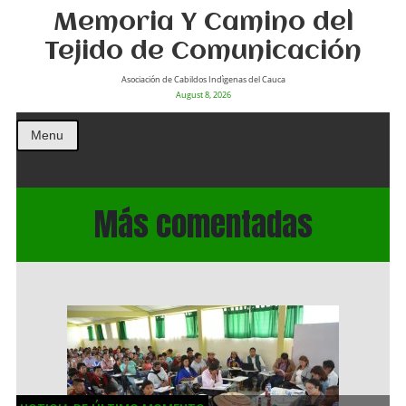
Memoria Y Camino del
Tejido de Comunicación
Asociación de Cabildos Indìgenas del Cauca
August 8, 2026
Menu
Más comentadas