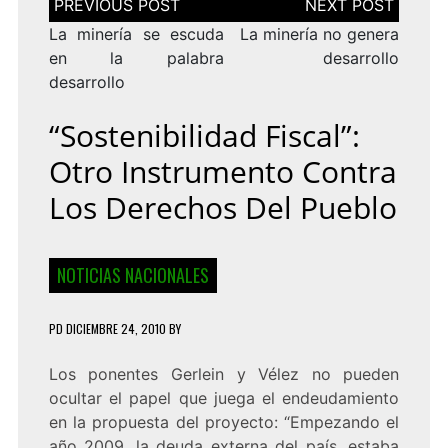
de
entradas
La minería se escuda
La minería no genera
en la palabra
desarrollo
desarrollo
“Sostenibilidad Fiscal”:
Otro Instrumento Contra
Los Derechos Del Pueblo
NOTICIAS NACIONALES
PD
DICIEMBRE 24, 2010
BY
Los ponentes Gerlein y Vélez no pueden
ocultar el papel que juega el endeudamiento
en la propuesta del proyecto: “Empezando el
año 2009, la deuda externa del país, estaba