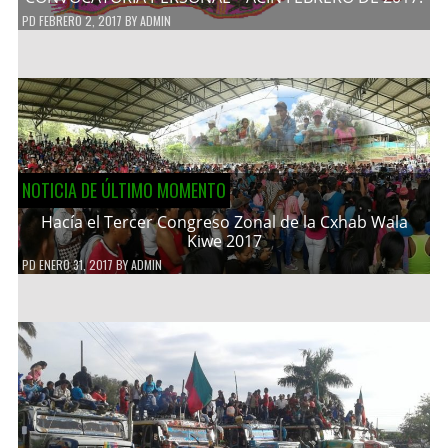
PD
FEBRERO 2, 2017
BY
ADMIN
NOTICIA DE ÚLTIMO MOMENTO
Hacía el Tercer Congreso Zonal de la Cxhab Wala
Kiwe 2017
PD
ENERO 31, 2017
BY
ADMIN