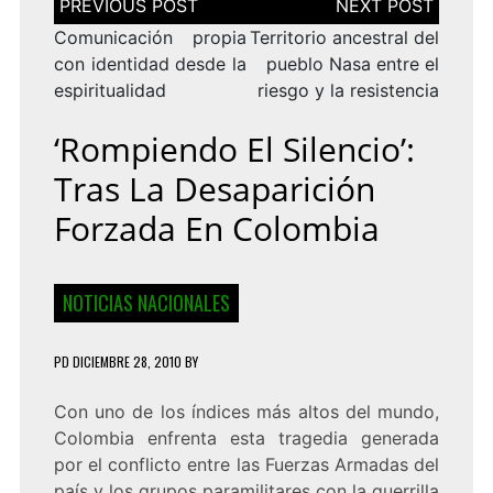
de
entradas
Comunicación propia
Territorio ancestral del
con identidad desde la
pueblo Nasa entre el
espiritualidad
riesgo y la resistencia
‘Rompiendo El Silencio’:
Tras La Desaparición
Forzada En Colombia
NOTICIAS NACIONALES
PD
DICIEMBRE 28, 2010
BY
Con uno de los índices más altos del mundo,
Colombia enfrenta esta tragedia generada
por el conflicto entre las Fuerzas Armadas del
país y los grupos paramilitares con la guerrilla