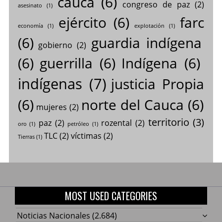
cauca
(6)
congreso de paz
(2)
asesinato
(1)
ejército
(6)
farc
economía
(1)
explotación
(1)
(6)
guardia indígena
gobierno
(2)
(6)
guerrilla
(6)
Indígena
(6)
indígenas
(7)
justicia Propia
(6)
norte del Cauca
(6)
mujeres
(2)
territorio
(3)
paz
(2)
rozental
(2)
oro
(1)
petróleo
(1)
TLC
(2)
víctimas
(2)
Tierras
(1)
MOST USED CATEGORIES
Noticias Nacionales
(2.684)