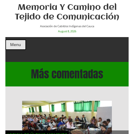
Memoria Y Camino del
Tejido de Comunicación
Asociación de Cabildos Indìgenas del Cauca
August 8, 2026
Menu
Más comentadas