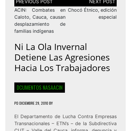
de
entradas
ACIN: Combates en
Chocó Étnico, edición
Caloto, Cauca, causan
especial
desplazamiento de
familias indígenas
Ni La Ola Invernal
Detiene Las Agresiones
Hacia Los Trabajadores
DCUMENTOS NASAACIN
PD
DICIEMBRE 29, 2010
BY
El Departamento de Lucha Contra Empresas
Transnacionales – ETN’s – de la Subdirectiva
CUT – Valle del Cauca, informa, denuncia y