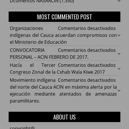
Dcumentos NASAACIN
(1.350)
MOST COMMENTED POST
en
Organizaciones
Comentarios desactivados
Organ
indígenas del Cauca acuerdan compromisos con
indíg
el Ministerio de Educación
del
en
CONVOCATORIA
Comentarios desactivados
Cauca
CONV
PERSONAL – ACIN FEBRERO DE 2017.
acuer
PERS
en
Hacía el Tercer
Comentarios desactivados
comp
–
Hacía
Congreso Zonal de la Cxhab Wala Kiwe 2017
con
ACIN
el
en
Movimiento indígena
Comentarios desactivados
el
FEBR
Terce
Movim
del norte del Cauca ACIN en máxima alerta por la
Minist
DE
Congr
indíg
ejecución mediante atentados de amenazas
de
2017.
Zonal
del
paramilitares.
Educa
de
norte
la
del
ABOUT US
Cxhab
Cauca
Wala
ACIN
copyright@