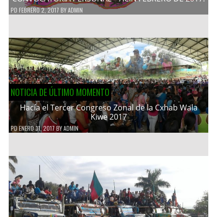
PD
FEBRERO 2, 2017
BY
ADMIN
NOTICIA DE ÚLTIMO MOMENTO
Hacía el Tercer Congreso Zonal de la Cxhab Wala
Kiwe 2017
PD
ENERO 31, 2017
BY
ADMIN