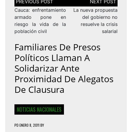
de
entradas
Cauca: enfrentamiento
La nueva propuesta
armado pone en
del gobierno no
riesgo la vida de la
resuelve la crisis
población civil
salarial
Familiares De Presos
Políticos Llaman A
Solidarizar Ante
Proximidad De Alegatos
De Clausura
NOTICIAS NACIONALES
PD
ENERO 8, 2011
BY