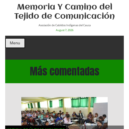
Memoria Y Camino del
Tejido de Comunicación
Asociación de Cabildos Indìgenas del Cauca
August 7, 2026
Menu
Más comentadas