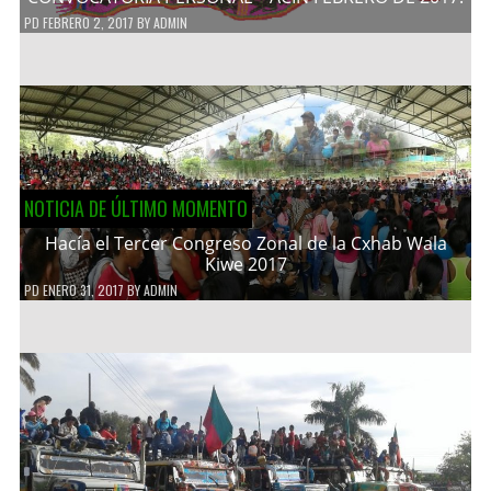
PD
FEBRERO 2, 2017
BY
ADMIN
NOTICIA DE ÚLTIMO MOMENTO
Hacía el Tercer Congreso Zonal de la Cxhab Wala
Kiwe 2017
PD
ENERO 31, 2017
BY
ADMIN